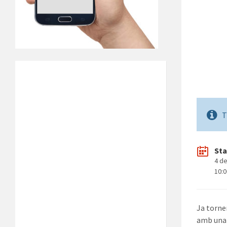
T
Sta
4 de
10:
Ja tornem
amb un