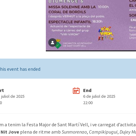
his event has ended
rt
End
 juliol de 2025
6 de juliol de 2025
00
22:00
 a tenim la Festa Major de Sant Martí Vell, i ve carregat d’activitat
a
Nit Jove
plena de ritme amb
Sunmorenao
,
Campikipugui
,
Dujey M