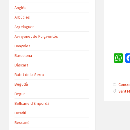
Anglès
Arbúcies
Argelaguer
Avinyonet de Puigventós
Banyoles
Barcelona
h
Bàscara
a
Batet de la Serra
s
Begudà
Conce
Sant Ma
p
Begur
p
Bellcaire d'Empordà
Besalú
Bescanó