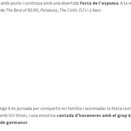
s amb ponis i continua amb una divertida
festa de l’espuma
. A la
 de
The Best of 80/90
,
Pelukass
,
The Celtic DJ’s
i
2 Ases
.
nge 6 és jornada per compartir en família i acomiadar la festa co
 amb
Viri Virom
, i una emotiva
cantada d’havaneres amb el grup A
 de germanor
.