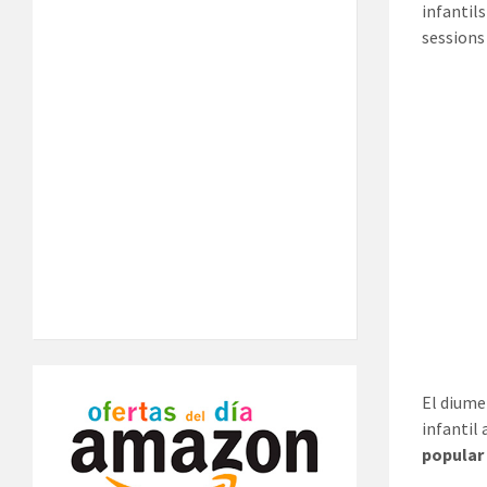
infantil
sessions
El diume
infantil
popular