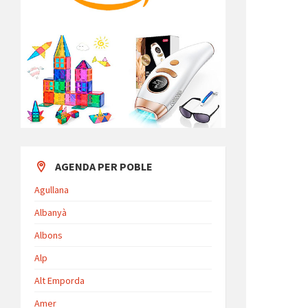
AGENDA PER POBLE
Agullana
Albanyà
Albons
Alp
Alt Emporda
Amer