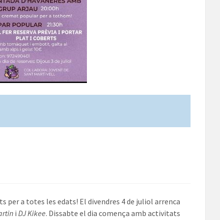
s per a totes les edats! El divendres 4 de juliol arrenca
artin
i
DJ Kikee
. Dissabte el dia comença amb activitats