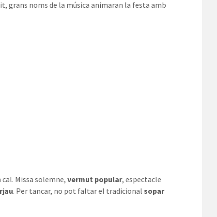
 nit, grans noms de la música animaran la festa amb
m cal. Missa solemne,
vermut popular
, espectacle
rjau
. Per tancar, no pot faltar el tradicional
sopar