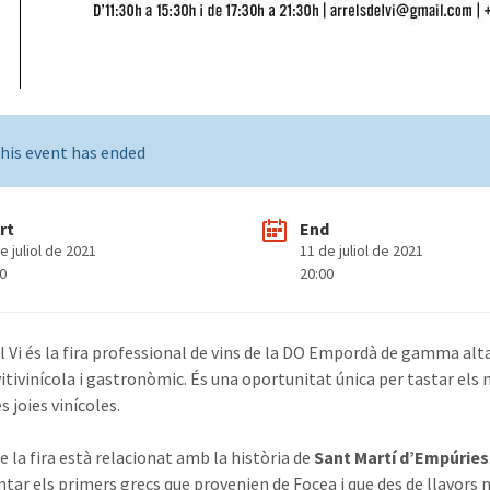
his event has ended
rt
End
e juliol de 2021
11 de juliol de 2021
00
20:00
l Vi és la fira professional de vins de la DO Empordà de gamma alta,
vitivinícola i gastronòmic. És una oportunitat única per tastar els 
s joies vinícoles.
e la fira està relacionat amb la història de
Sant Martí d’Empúries
ntar els primers grecs que provenien de Focea i que des de llavors n