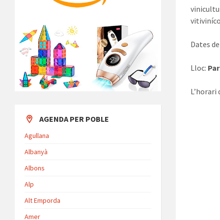
vinicultu
vitiviníc
Dates de 
Lloc:
Par
L’horari 
AGENDA PER POBLE
Agullana
Albanyà
Albons
Alp
Alt Emporda
Amer