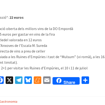
essió*:
22 euros
ació oberta dels millors vins de la DO Empordà
e 5 euros per gastar en vins de la fira
Riedel valorada en 12 euros
d’Anxoves de l’Escala M. Sureda
irecta de vins a preu de celler
guiada a les Ruïnes d’Empúries i tast de “Mulsum” (vi romà), a les 1
t limitat).
 2×1 per visitar les Ruïnes d’Empúries, el 10 i 11 de juliol
W
Fa
X
Te
Bl
M
E
C
Share
ce
le
u
e
m
o
t
b
gr
es
n
ai
m
A
o
a
ky
ea
l
p
Gastronomia