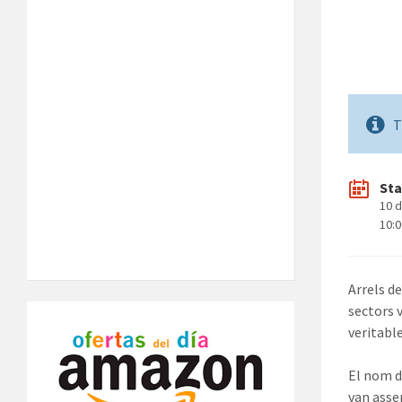
T
Sta
10 d
10:
Arrels de
sectors 
veritable
El nom d
van asse