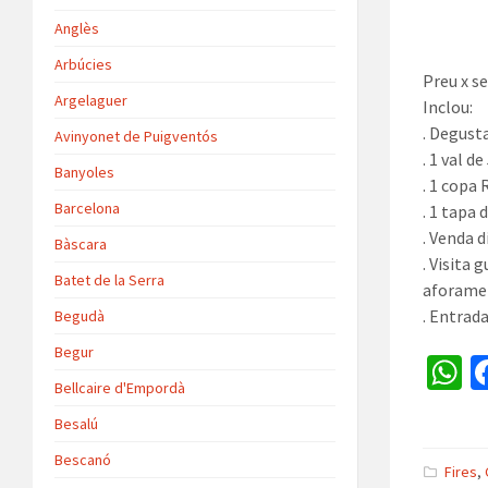
Anglès
Arbúcies
Preu x s
Argelaguer
Inclou:
. Degust
Avinyonet de Puigventós
. 1 val d
Banyoles
. 1 copa 
Barcelona
. 1 tapa 
. Venda d
Bàscara
. Visita 
Batet de la Serra
aforamen
. Entrada
Begudà
Begur
Bellcaire d'Empordà
h
Besalú
a
Bescanó
s
Fires
,