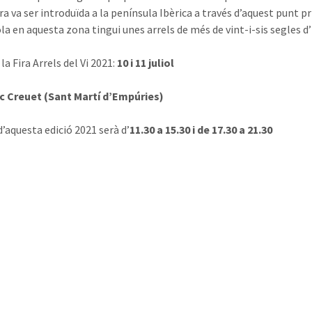
ra va ser introduïda a la península Ibèrica a través d’aquest punt pri
ola en aquesta zona tingui unes arrels de més de vint-i-sis segles d’
la Fira Arrels del Vi 2021:
10 i 11 juliol
c Creuet (Sant Martí d’Empúries)
d’aquesta edició 2021 serà d’
11.30 a 15.30 i de 17.30 a 21.30