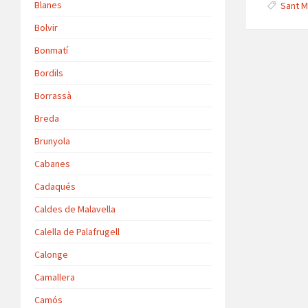
Blanes
Sant M
p
Bolvir
p
Bonmatí
Bordils
Borrassà
Breda
Brunyola
Cabanes
Cadaqués
Caldes de Malavella
Calella de Palafrugell
Calonge
Camallera
Camós