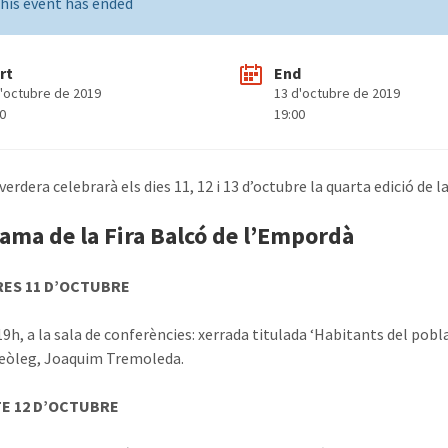
his event has ended
rt
End
d'octubre de 2019
13 d'octubre de 2019
00
19:00
erdera celebrarà els dies 11, 12 i 13 d’octubre la quarta edició de 
ama de la Fira Balcó de l’Empordà
RES 11 D’OCTUBRE
19h, a la sala de conferències: xerrada titulada ‘Habitants del pobl
ueòleg, Joaquim Tremoleda.
TE 12 D’OCTUBRE