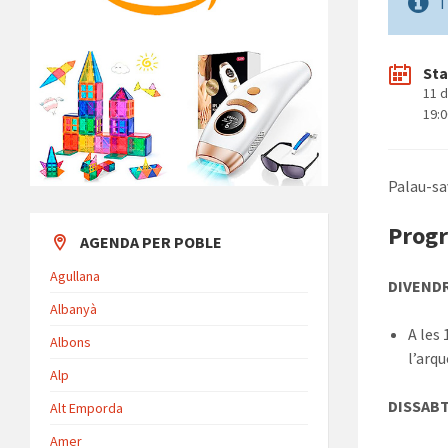
T
Sta
11 
19:
Palau-sav
Progr
AGENDA PER POBLE
Agullana
DIVEND
Albanyà
A les 
Albons
l’arq
Alp
DISSAB
Alt Emporda
Amer