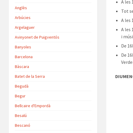
A les
Anglès
Tot se
Arbúcies
A les 
Argelaguer
A les 
i músi
Avinyonet de Puigventós
De 16h
Banyoles
De 16
Barcelona
Verde
Bàscara
DIUMEN
Batet de la Serra
Begudà
Begur
Bellcaire d'Empordà
Besalú
Bescanó