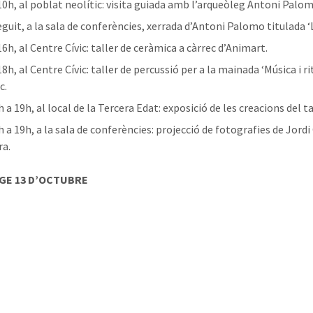
 10h, al poblat neolític: visita guiada amb l’arqueòleg Antoni Palo
guit, a la sala de conferències, xerrada d’Antoni Palomo titulada ‘L
16h, al Centre Cívic: taller de ceràmica a càrrec d’Animart.
18h, al Centre Cívic: taller de percussió per a la mainada ‘Música i rit
c.
 a 19h, al local de la Tercera Edat: exposició de les creacions del 
h a 19h, a la sala de conferències: projecció de fotografies de Jord
ra.
GE 13 D’OCTUBRE