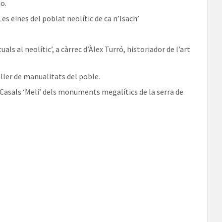
mo.
es eines del poblat neolític de ca n’Isach’
uals al neolític’, a càrrec d’Àlex Turró, historiador de l’art
taller de manualitats del poble.
i Casals ‘Meli’ dels monuments megalítics de la serra de