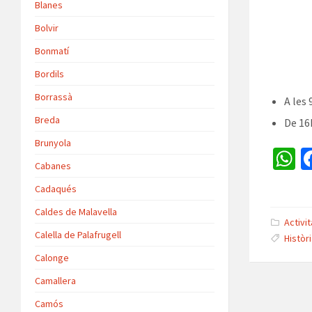
Blanes
Bolvir
Bonmatí
Bordils
Borrassà
A les
Breda
De 16h
Brunyola
Cabanes
h
Cadaqués
a
Caldes de Malavella
s
Activi
Calella de Palafrugell
Històr
p
Calonge
p
Camallera
Camós