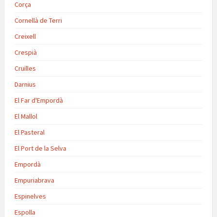
Corça
Cornellà de Terri
Creixell
Crespià
Cruïlles
Darnius
El Far d'Empordà
El Mallol
El Pasteral
El Port de la Selva
Empordà
Empuriabrava
Espinelves
Espolla