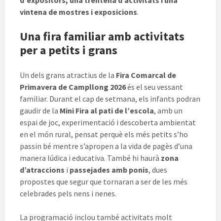
d’expositors, una trentena d’activitats i una
vintena de mostres i exposicions
.
Una fira familiar amb activitats
per a petits i grans
Un dels grans atractius de la
Fira Comarcal de
Primavera de Campllong 2026
és el seu vessant
familiar. Durant el cap de setmana, els infants podran
gaudir de la
Mini Fira al pati de l’escola
, amb un
espai de joc, experimentació i descoberta ambientat
en el món rural, pensat perquè els més petits s’ho
passin bé mentre s’apropen a la vida de pagès d’una
manera lúdica i educativa. També hi haurà
zona
d’atraccions
i
passejades amb ponis
, dues
propostes que segur que tornaran a ser de les més
celebrades pels nens i nenes.
La programació inclou també activitats molt