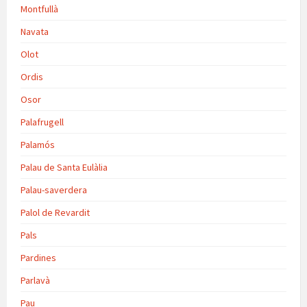
Montfullà
Navata
Olot
Ordis
Osor
Palafrugell
Palamós
Palau de Santa Eulàlia
Palau-saverdera
Palol de Revardit
Pals
Pardines
Parlavà
Pau