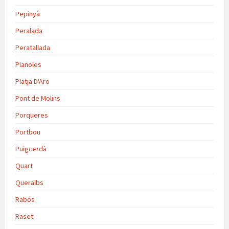
Pepinyà
Peralada
Peratallada
Planoles
Platja D'Aro
Pont de Molins
Porqueres
Portbou
Puigcerdà
Quart
Queralbs
Rabós
Raset