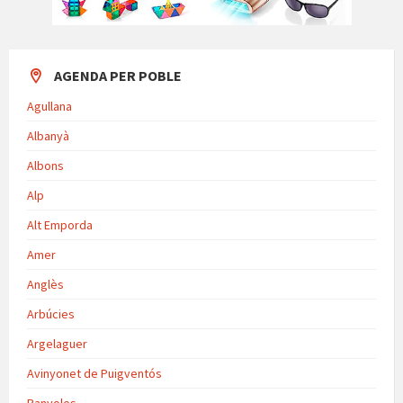
AGENDA PER POBLE
Agullana
Albanyà
Albons
Alp
Alt Emporda
Amer
Anglès
Arbúcies
Argelaguer
Avinyonet de Puigventós