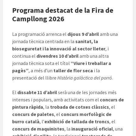
Programa destacat de la Fira de
Campllong 2026
La programació arrenca el
dijous 9 d’abril
amb una
jornada tècnica centrada en la
sanitat, la
bioseguretat i la innovació al sector lleter
, i
continua el
divendres 10 d’abril
amb una altra
jornada tècnica sota el títol
“Viure i treballar a
pagès”
, a més d’un
taller de flor seca
i la
presentació del llibre
Història galàctica del porró
.
El
dissabte 11 d’abril
serà una de les jornades més
intenses i populars, amb activitats com el
concurs de
pintura ràpida
, la
trobada de cotxes clàssics
, el
concurs de paletes
, el
concurs morfològic de
burro català
, l’
exhibició de tallada de troncs
, el
concurs de maquinistes
, la
inauguració oficial
, una