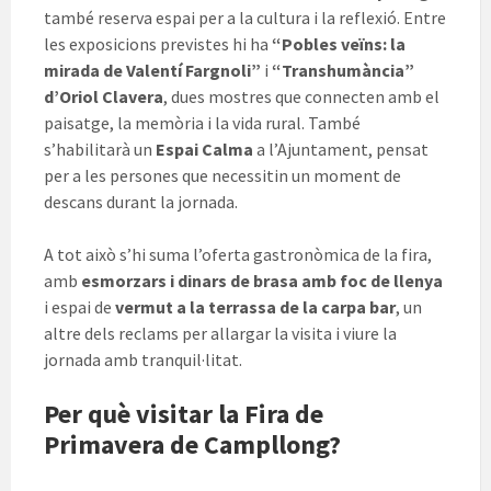
també reserva espai per a la cultura i la reflexió. Entre
les exposicions previstes hi ha
“Pobles veïns: la
mirada de Valentí Fargnoli”
i
“Transhumància”
d’Oriol Clavera
, dues mostres que connecten amb el
paisatge, la memòria i la vida rural. També
s’habilitarà un
Espai Calma
a l’Ajuntament, pensat
per a les persones que necessitin un moment de
descans durant la jornada.
A tot això s’hi suma l’oferta gastronòmica de la fira,
amb
esmorzars i dinars de brasa amb foc de llenya
i espai de
vermut a la terrassa de la carpa bar
, un
altre dels reclams per allargar la visita i viure la
jornada amb tranquil·litat.
Per què visitar la Fira de
Primavera de Campllong?