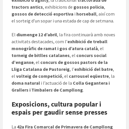
exhibició d’agility
, la tradicional
tractorada de
tractors antics
, exhibicions de
gossos policia
,
gossos de detecció esportiva
i
horseball
, així com
el sorteig d’un sopar i una estada de cap de setmana.
El
diumenge 12 d’abril
, la fira continuarà amb noves
activitats destacades, com l’
exhibició de treball
monogràfic de ramat i gos d’atura català
, el
torneig de bitlles catalanes
, el
concurs social
d’enganxe
, el
concurs de gossos pastors de la
Lliga Catalana de Pastoreig
, l’
exhibició del batre
,
el
volteig de competició
, el
carrousel eqüestre
, la
doma natural
i l’actuació de la
Colla Gegantera i
Grallers i Timbalers de Campllong
.
Exposicions, cultura popular i
espais per gaudir sense presses
La
42a Fira Comarcal de Primavera de Campllong