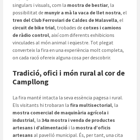
singulars i visuals, com la
mostra de bestiar
, la
possibilitat de
munyir a mà la vaca de llet nostra
, el
tren del Club Ferroviari de Caldes de Malavella
, el
circuit de bike trial
, trobades de
cotxes i camions
de ràdio control
, així com diferents exhibicions
vinculades al món animal i eqüestre. Tot plegat
converteix la fira en una experiència molt completa,
on cada racó ofereix alguna cosa per descobrir.
Tradició, ofici i món rural al cor de
Campllong
La fira manté intacta la seva essència pagesa i rural.
Els visitants hi trobaran la
fira multisectorial
, la
mostra comercial de maquinària agrícola i
industrial
, la
34a mostra i venda de productes
artesans i d’alimentació
i la
mostra d’oficis
artesans
al pavelló municipal. És, per tant, una cita