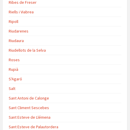
Ribes de Freser
Riells i Viabrea
Ripoll
Riudarenes
Riudaura
Riudellots de la Selva
Roses
Rupià
S'Agaró
Salt
Sant Antoni de Calonge
Sant Climent Sescebes
Sant Esteve de Llémena
Sant Esteve de Palautordera