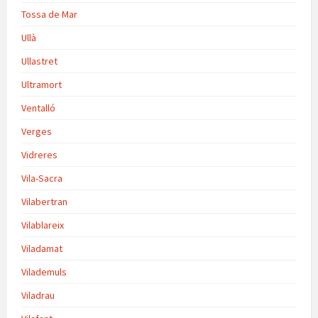
Tossa de Mar
Ullà
Ullastret
Ultramort
Ventalló
Verges
Vidreres
Vila-Sacra
Vilabertran
Vilablareix
Viladamat
Vilademuls
Viladrau