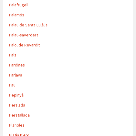
Palafrugell
Palamós
Palau de Santa Eulàlia
Palau-saverdera
Palol de Revardit
Pals
Pardines
Parlavà
Pau
Pepinyà
Peralada
Peratallada
Planoles
Platja D'Aro