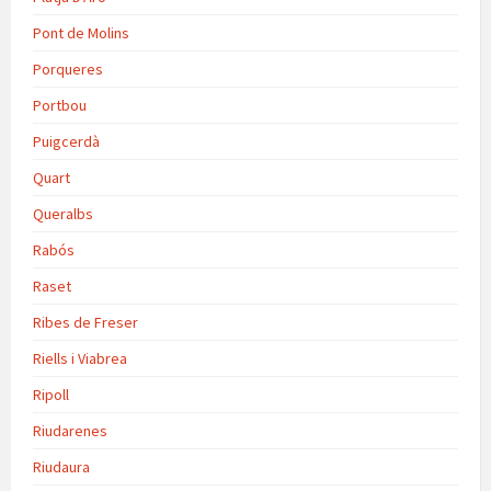
Pont de Molins
Porqueres
Portbou
Puigcerdà
Quart
Queralbs
Rabós
Raset
Ribes de Freser
Riells i Viabrea
Ripoll
Riudarenes
Riudaura