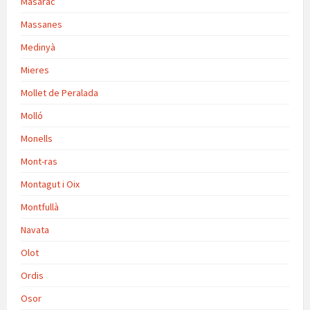
Masarac
Massanes
Medinyà
Mieres
Mollet de Peralada
Molló
Monells
Mont-ras
Montagut i Oix
Montfullà
Navata
Olot
Ordis
Osor