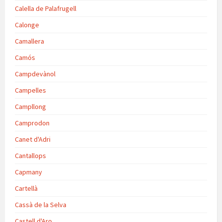
Calella de Palafrugell
Calonge
Camallera
Camós
Campdevànol
Campelles
Campllong
Camprodon
Canet d'Adri
Cantallops
Capmany
Cartellà
Cassà de la Selva
Castell d'Aro