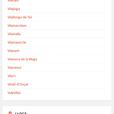
Vilafant
Vilajüiga
Vilallonga de Ter
Vilamacolum
Vilamalla
Vilamaniscle
Vilanant
Vilanova de la Muga
Vilavenut
Vilert
Vilobí d'Onyar
Vulpellac
LLOCS