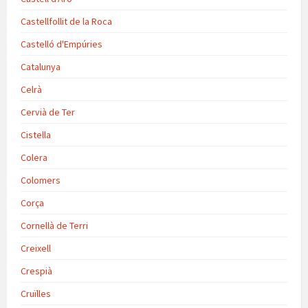
Castellfollit de la Roca
Castelló d'Empúries
Catalunya
Celrà
Cervià de Ter
Cistella
Colera
Colomers
Corça
Cornellà de Terri
Creixell
Crespià
Cruïlles