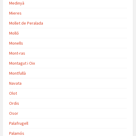
Medinyà
Mieres
Mollet de Peralada
Molló
Monells
Mont-ras
Montagut i Oix
Montfullà
Navata
Olot
Ordis
Osor
Palafrugell
Palamós