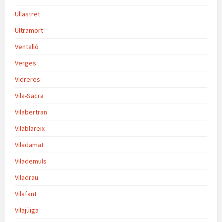
Ullastret
Ultramort
Ventalló
Verges
Vidreres
Vila-Sacra
Vilabertran
Vilablareix
Viladamat
Vilademuls
Viladrau
Vilafant
Vilajüiga