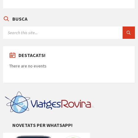
p
k
e
ar
te
BUSCA
ix
SEARCH:
DESTACATS!
There are no events
NOVETATS PER WHATSAPP!