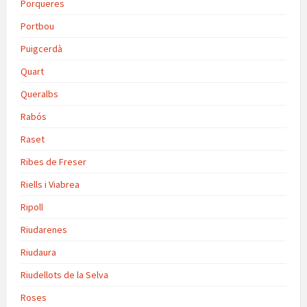
Porqueres
Portbou
Puigcerdà
Quart
Queralbs
Rabós
Raset
Ribes de Freser
Riells i Viabrea
Ripoll
Riudarenes
Riudaura
Riudellots de la Selva
Roses