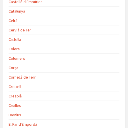
Castelló d'Empúries
Catalunya
Celrà
Cervià de Ter
Cistella
Colera
Colomers
Corça
Cornellà de Terri
Creixell
Crespià
Cruïlles
Darnius
El Far d'Empordà