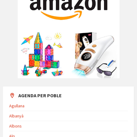
AGENDA PER POBLE
Agullana
Albanyà
Albons
Alp