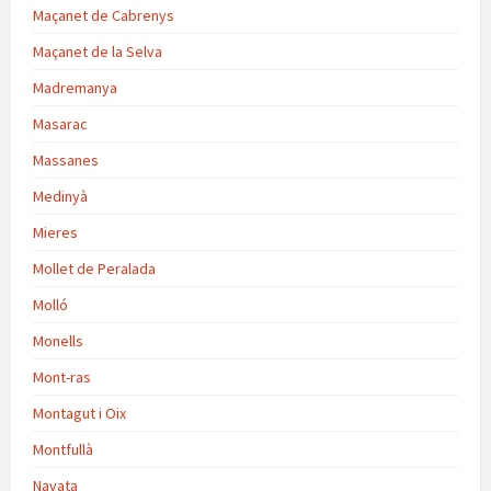
Maçanet de Cabrenys
Maçanet de la Selva
Madremanya
Masarac
Massanes
Medinyà
Mieres
Mollet de Peralada
Molló
Monells
Mont-ras
Montagut i Oix
Montfullà
Navata