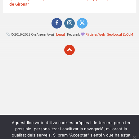
de Girona?
Facebook
Instagram
Twitter
© 2019-2023 On Anem Avui ·
Legal
· Fet amb
Pàgines Web i Seo Local Zo0oM
Aquest lloc web utilitza cookies pròpies i de tercers per a fer
possible, personalitzar i analitzar la navegació, millorant la
qualitat dels serveis. Si prem "Acceptar" s'entén que ha estat