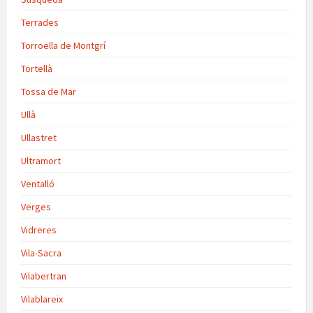
Terrades
Torroella de Montgrí
Tortellà
Tossa de Mar
Ullà
Ullastret
Ultramort
Ventalló
Verges
Vidreres
Vila-Sacra
Vilabertran
Vilablareix