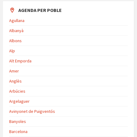
AGENDA PER POBLE
Agullana
Albanyà
Albons
Alp
Alt Emporda
Amer
Anglès
Arbúcies
Argelaguer
Avinyonet de Puigventós
Banyoles
Barcelona