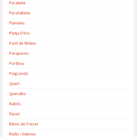
Peralada
Peratallada
Planoles
Platja D'Aro
Pont de Molins
Porqueres
Portbou
Puigcerdà
Quart
Queralbs
Rabós
Raset
Ribes de Freser
Riells i Viabrea