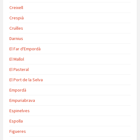
Creixell
Crespià
Cruïlles
Darnius
El Far d'Empordà
El Mallol
El Pasteral
El Port de la Selva
Empordà
Empuriabrava
Espinelves
Espolla
Figueres