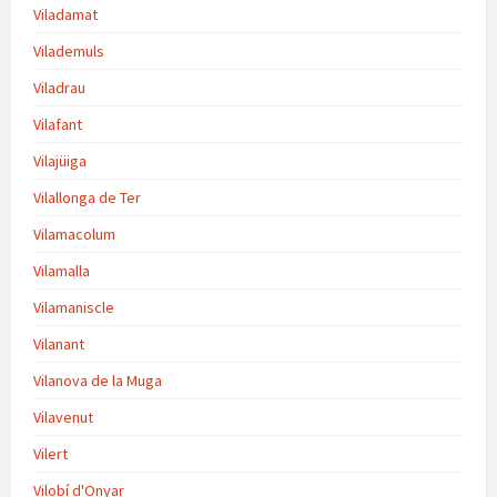
Viladamat
Vilademuls
Viladrau
Vilafant
Vilajüiga
Vilallonga de Ter
Vilamacolum
Vilamalla
Vilamaniscle
Vilanant
Vilanova de la Muga
Vilavenut
Vilert
Vilobí d'Onyar