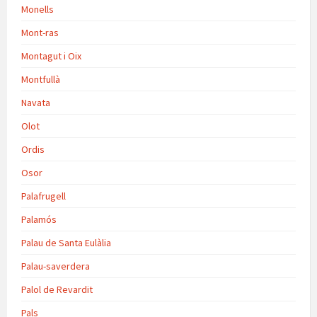
Monells
Mont-ras
Montagut i Oix
Montfullà
Navata
Olot
Ordis
Osor
Palafrugell
Palamós
Palau de Santa Eulàlia
Palau-saverdera
Palol de Revardit
Pals