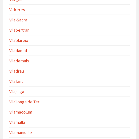
Vidreres
Vila-Sacra
Vilabertran
Vilablareix
Viladamat
Vilademuls
Viladrau
Vilafant
Vilajüiga
Vilallonga de Ter
Vilamacolum
Vilamalla
Vilamaniscle