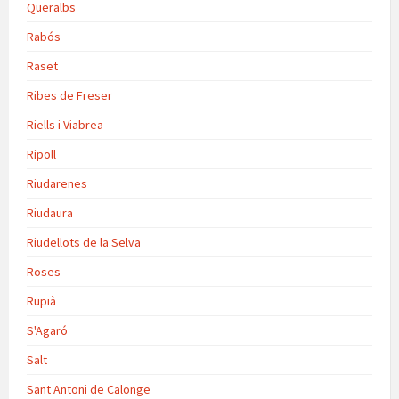
Queralbs
Rabós
Raset
Ribes de Freser
Riells i Viabrea
Ripoll
Riudarenes
Riudaura
Riudellots de la Selva
Roses
Rupià
S'Agaró
Salt
Sant Antoni de Calonge