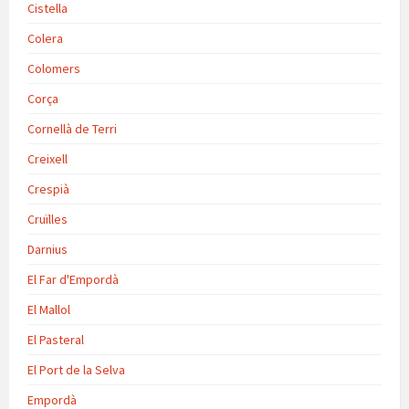
Cistella
Colera
Colomers
Corça
Cornellà de Terri
Creixell
Crespià
Cruïlles
Darnius
El Far d'Empordà
El Mallol
El Pasteral
El Port de la Selva
Empordà