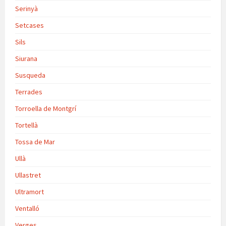
Serinyà
Setcases
Sils
Siurana
Susqueda
Terrades
Torroella de Montgrí
Tortellà
Tossa de Mar
Ullà
Ullastret
Ultramort
Ventalló
Verges