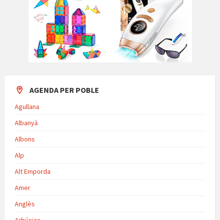
AGENDA PER POBLE
Agullana
Albanyà
Albons
Alp
Alt Emporda
Amer
Anglès
Arbúcies