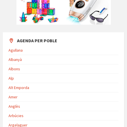
AGENDA PER POBLE
Agullana
Albanyà
Albons
Alp
Alt Emporda
Amer
Anglès
Arbúcies
Argelaguer