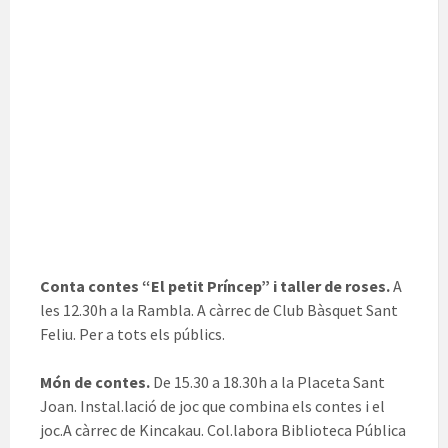
Conta contes “El petit Príncep” i taller de roses.
A
les 12.30h a la Rambla. A càrrec de Club Bàsquet Sant
Feliu. Per a tots els públics.
Món de contes.
De 15.30 a 18.30h a la Placeta Sant
Joan. Instal.lació de joc que combina els contes i el
joc.A càrrec de Kincakau. Col.labora Biblioteca Pública