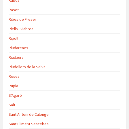
Rabós
Raset
Ribes de Freser
Riells i Viabrea
Ripoll
Riudarenes
Riudaura
Riudellots de la Selva
Roses
Rupià
S'Agaró
Salt
Sant Antoni de Calonge
Sant Climent Sescebes