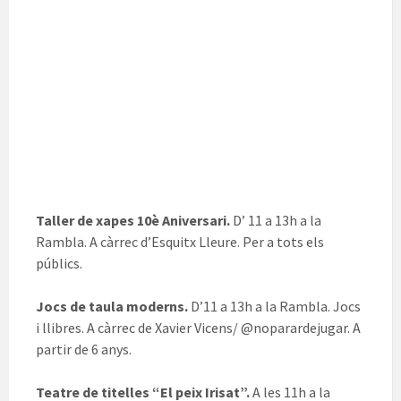
Taller de xapes 10è Aniversari.
D’ 11 a 13h a la
Rambla. A càrrec d’Esquitx Lleure. Per a tots els
públics.
Jocs de taula moderns.
D’11 a 13h a la Rambla. Jocs
i llibres. A càrrec de Xavier Vicens/ @noparardejugar. A
partir de 6 anys.
Teatre de titelles “El peix Irisat”.
A les 11h a la