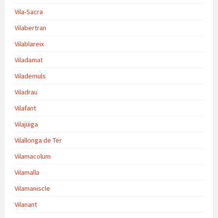
Vila-Sacra
Vilabertran
Vilablareix
Viladamat
Vilademuls
Viladrau
Vilafant
Vilajüiga
Vilallonga de Ter
Vilamacolum
Vilamalla
Vilamaniscle
Vilanant