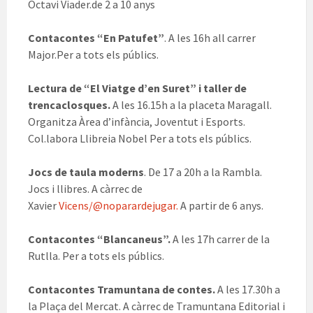
Octavi Viader.de 2 a 10 anys
Contacontes “En Patufet”
. A les 16h all carrer
Major.Per a tots els públics.
Lectura de “El Viatge d’en Suret” i taller de
trencaclosques.
A les 16.15h a la placeta Maragall.
Organitza Àrea d’infància, Joventut i Esports.
Col.labora Llibreia Nobel Per a tots els públics.
Jocs de taula moderns
. De 17 a 20h a la Rambla.
Jocs i llibres. A càrrec de
Xavier
Vicens/@noparardejugar.
A partir de 6 anys.
Contacontes “Blancaneus”.
A les 17h carrer de la
Rutlla. Per a tots els públics.
Contacontes Tramuntana de contes.
A les 17.30h a
la Plaça del Mercat. A càrrec de Tramuntana Editorial i