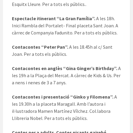
Esquitx Lleure. Per a tots els públics..
Espectacle itinerant “La Gran Família”.
A les 18h.
Inici Rambla del Portalet- Final placeta Sant Joan. A
càrrec de Companyia Fadunito. Per a tots els públics.
Contacontes “Peter Pan”.
A les 18.45h al c/ Sant
Joan. Per a tots els públics.
Contacontes en anglès “Gina Ginger’s Birthday”.
A
les 19h a la Plaça del Mercat. A càrrec de Kids & Us. Per
a nens i nenes de 3 a 7 anys.
Contacontes i presentació “Ginko y Filomena”.
A
les 19.30h a la placeta Maragall. Amb l’autora i
il·lustradora Mamen Martínez Vílchez. Col.labora
Llibreria Nobel. Per a tots els públics.
Contes per a adults. Contes picants gairebé