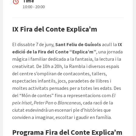
Time
10:00 - 20:00
IX Fira del Conte Explica’m
El dissabte 7 de juny,
Sant Feliu de Guíxols
acull la
IX
edició de la Fira del Conte “Explica’m”
, una jornada
màgica i familiar dedicada a la fantasia, la lectura i la
creativitat. De 10h a 20h, la Rambla i diversos espais
del centre s’ompliran de contacontes, tallers,
espectacles infantils, jocs, paradetes de llibres i
moltes activitats pensades per a totes les edats. Des
del “Món de contes” fins a representacions com
El
peix Irisat
,
Peter Pan
o
Blancaneus
, cada racó de la
ciutat esdevindrà un escenari ple d’històries que
conviden a imaginar, escoltar i gaudir en família.
Programa Fira del Conte Explica’m