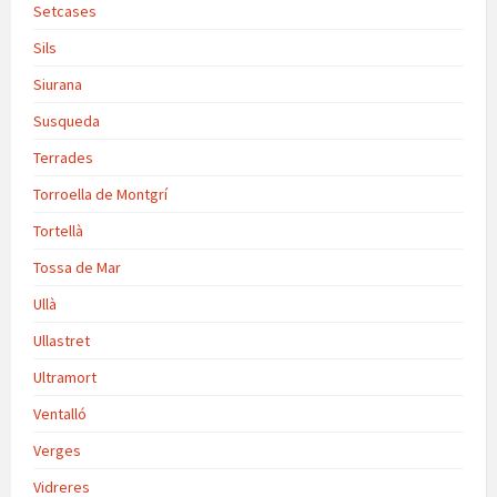
Setcases
Sils
Siurana
Susqueda
Terrades
Torroella de Montgrí
Tortellà
Tossa de Mar
Ullà
Ullastret
Ultramort
Ventalló
Verges
Vidreres