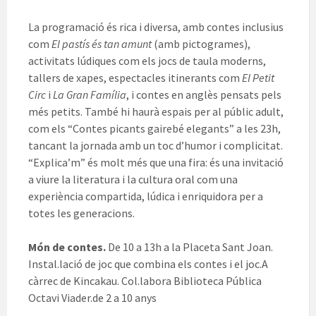
La programació és rica i diversa, amb contes inclusius
com
El pastís és tan amunt
(amb pictogrames),
activitats lúdiques com els jocs de taula moderns,
tallers de xapes, espectacles itinerants com
El Petit
Circ
i
La Gran Família
, i contes en anglès pensats pels
més petits. També hi haurà espais per al públic adult,
com els “Contes picants gairebé elegants” a les 23h,
tancant la jornada amb un toc d’humor i complicitat.
“Explica’m” és molt més que una fira: és una invitació
a viure la literatura i la cultura oral com una
experiència compartida, lúdica i enriquidora per a
totes les generacions.
Món de contes.
De 10 a 13h a la Placeta Sant Joan.
Instal.lació de joc que combina els contes i el joc.A
càrrec de Kincakau. Col.labora Biblioteca Pública
Octavi Viader.de 2 a 10 anys