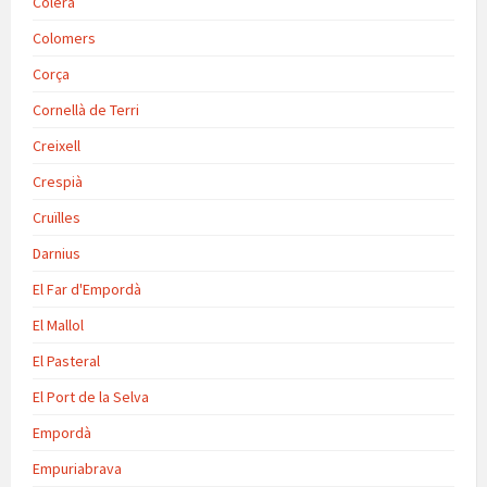
Colera
Colomers
Corça
Cornellà de Terri
Creixell
Crespià
Cruïlles
Darnius
El Far d'Empordà
El Mallol
El Pasteral
El Port de la Selva
Empordà
Empuriabrava