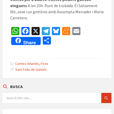
elegants
A les 23h. Punt de trobada: El Salvament.
Nit, sexe i un gintònic amb Assumpta Mercader i Maria
Carretero
W
Fa
X
Te
Bl
M
E
h
ce
le
u
e
m
C
Share
at
b
gr
es
n
ai
o
sA
o
a
ky
ea
l
m
p
o
m
m
p
Contes Infantils
,
Fires
p
k
e
Sant Feliu de Guíxols
ar
te
BUSCA
ix
SEARCH: