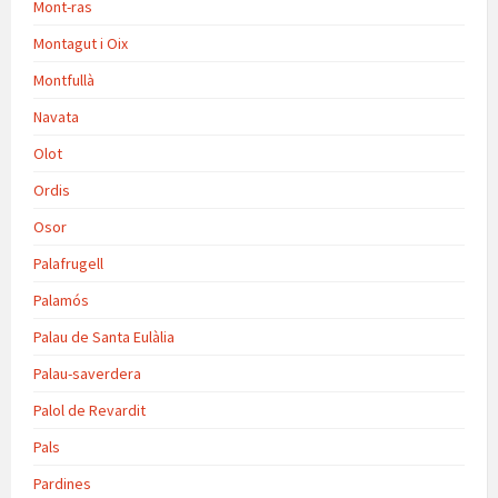
Mont-ras
Montagut i Oix
Montfullà
Navata
Olot
Ordis
Osor
Palafrugell
Palamós
Palau de Santa Eulàlia
Palau-saverdera
Palol de Revardit
Pals
Pardines