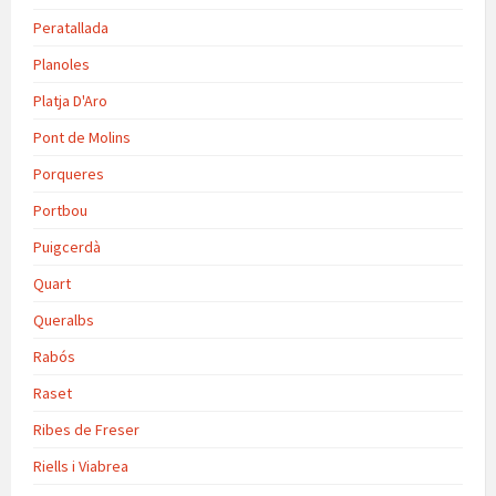
Peratallada
Planoles
Platja D'Aro
Pont de Molins
Porqueres
Portbou
Puigcerdà
Quart
Queralbs
Rabós
Raset
Ribes de Freser
Riells i Viabrea