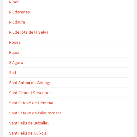
Ripoll
Riudarenes
Riudaura
Riudellots de la Selva
Roses
Rupià
S'Agaró
Salt
Sant Antoni de Calonge
Sant Climent Sescebes
Sant Esteve de Llémena
Sant Esteve de Palautordera
Sant Feliu de Buixalleu
Sant Feliu de Guíxols