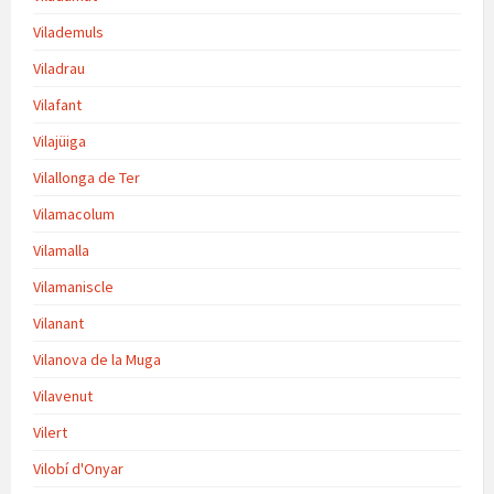
Vilademuls
Viladrau
Vilafant
Vilajüiga
Vilallonga de Ter
Vilamacolum
Vilamalla
Vilamaniscle
Vilanant
Vilanova de la Muga
Vilavenut
Vilert
Vilobí d'Onyar