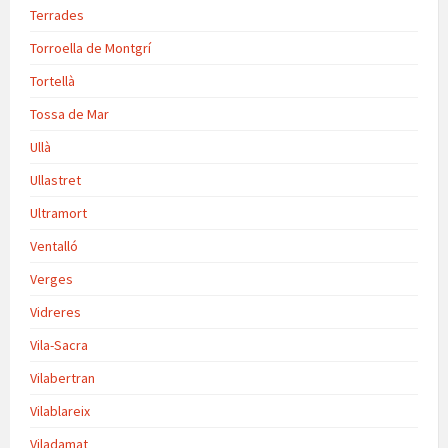
Terrades
Torroella de Montgrí
Tortellà
Tossa de Mar
Ullà
Ullastret
Ultramort
Ventalló
Verges
Vidreres
Vila-Sacra
Vilabertran
Vilablareix
Viladamat