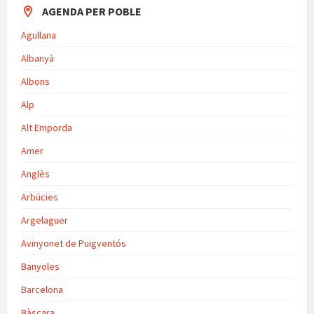
AGENDA PER POBLE
Agullana
Albanyà
Albons
Alp
Alt Emporda
Amer
Anglès
Arbúcies
Argelaguer
Avinyonet de Puigventós
Banyoles
Barcelona
Bàscara