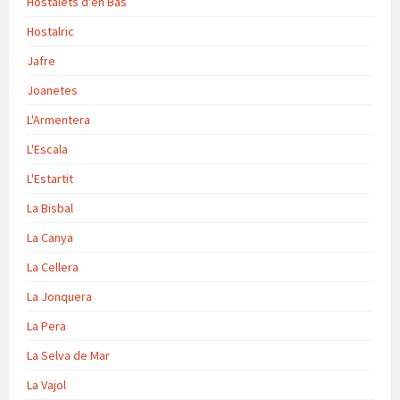
Hostalets d'en Bas
Hostalric
Jafre
Joanetes
L'Armentera
L'Escala
L'Estartit
La Bisbal
La Canya
La Cellera
La Jonquera
La Pera
La Selva de Mar
La Vajol