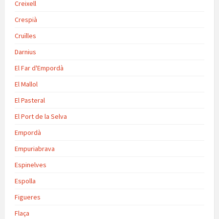
Creixell
Crespià
Cruïlles
Darnius
El Far d'Empordà
El Mallol
El Pasteral
El Port de la Selva
Empordà
Empuriabrava
Espinelves
Espolla
Figueres
Flaça