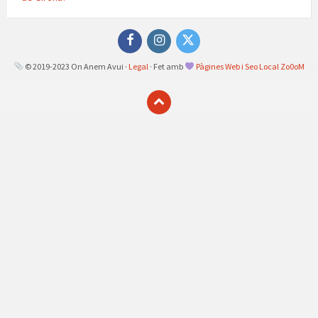
Facebook
Instagram
Twitter
© 2019-2023 On Anem Avui ·
Legal
· Fet amb
Pàgines Web i Seo Local Zo0oM