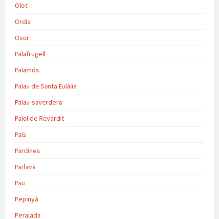
Olot
Ordis
Osor
Palafrugell
Palamós
Palau de Santa Eulàlia
Palau-saverdera
Palol de Revardit
Pals
Pardines
Parlavà
Pau
Pepinyà
Peralada