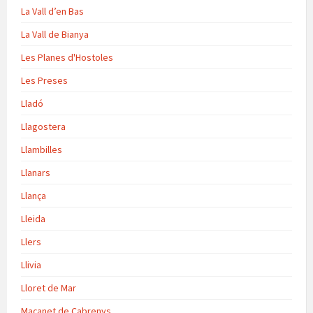
La Vall d’en Bas
La Vall de Bianya
Les Planes d'Hostoles
Les Preses
Lladó
Llagostera
Llambilles
Llanars
Llança
Lleida
Llers
Llivia
Lloret de Mar
Maçanet de Cabrenys