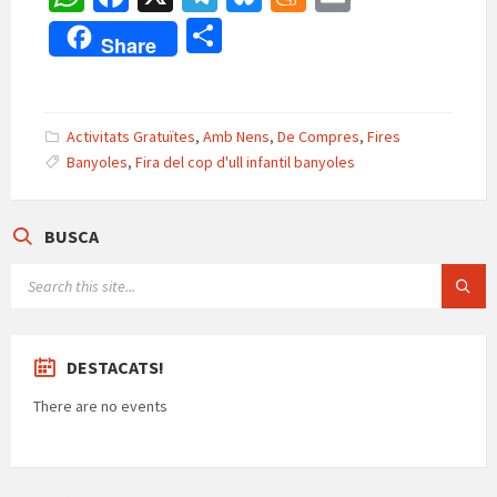
h
ce
le
u
e
m
C
Share
at
b
gr
es
n
ai
o
sA
o
a
ky
ea
l
m
p
o
m
m
p
Activitats Gratuïtes
,
Amb Nens
,
De Compres
,
Fires
p
k
e
Banyoles
,
Fira del cop d'ull infantil banyoles
ar
te
BUSCA
ix
SEARCH:
DESTACATS!
There are no events