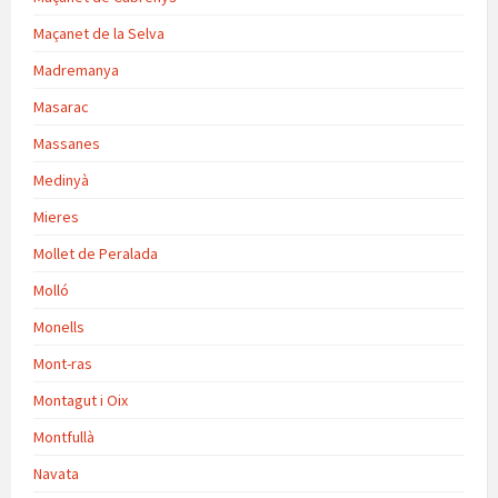
Maçanet de la Selva
Madremanya
Masarac
Massanes
Medinyà
Mieres
Mollet de Peralada
Molló
Monells
Mont-ras
Montagut i Oix
Montfullà
Navata