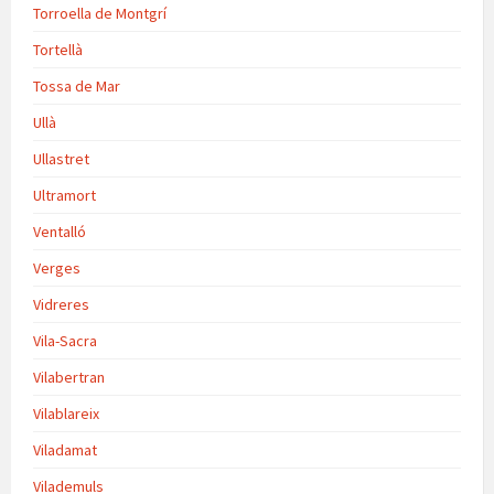
Torroella de Montgrí
Tortellà
Tossa de Mar
Ullà
Ullastret
Ultramort
Ventalló
Verges
Vidreres
Vila-Sacra
Vilabertran
Vilablareix
Viladamat
Vilademuls