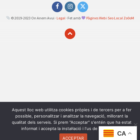
Facebook
Instagram
Twitter
© 2019-2023 On Anem Avui ·
Legal
· Fet amb
Pàgines Web i Seo Local Zo0oM
Aquest lloc web utilitza cookies pròpies i de tercers per a fer
possible, personalitzar i analitzar la navegació, millorant la
qualitat dels serveis. Si prem "Acceptar" s'entén que ha estat
informat i accepta la instal·lació i l'us de les cookies.
CA
ACCEPTAR