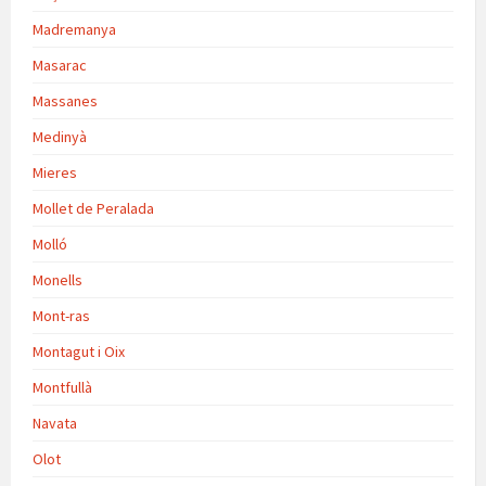
Madremanya
Masarac
Massanes
Medinyà
Mieres
Mollet de Peralada
Molló
Monells
Mont-ras
Montagut i Oix
Montfullà
Navata
Olot