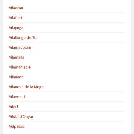
Viladrau
Vilafant
Vilajüiga
Vilallonga de Ter
Vilamacolum
Vilamalla
Vilamaniscle
Vilanant
Vilanova de la Muga
Vilavenut
Vilert
Vilobí d'Onyar
Vulpellac