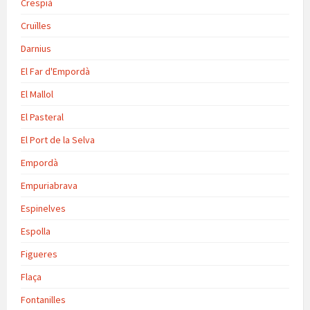
Crespià
Cruïlles
Darnius
El Far d'Empordà
El Mallol
El Pasteral
El Port de la Selva
Empordà
Empuriabrava
Espinelves
Espolla
Figueres
Flaça
Fontanilles