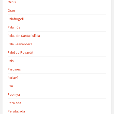
Ordis
Osor
Palafrugell
Palamós
Palau de Santa Eulàlia
Palau-saverdera
Palol de Revardit
Pals
Pardines
Parlavà
Pau
Pepinyà
Peralada
Peratallada