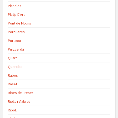
Planoles
Platja D'Aro
Pont de Molins
Porqueres
Portbou
Puigcerdà
Quart
Queralbs
Rabós
Raset
Ribes de Freser
Riells i Viabrea
Ripoll