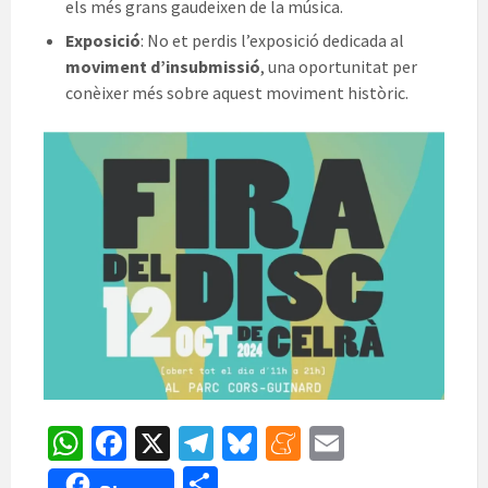
els més grans gaudeixen de la música.
Exposició
: No et perdis l’exposició dedicada al
moviment d’insubmissió
, una oportunitat per
conèixer més sobre aquest moviment històric.
W
Fa
X
Te
Bl
M
E
h
ce
le
u
e
m
C