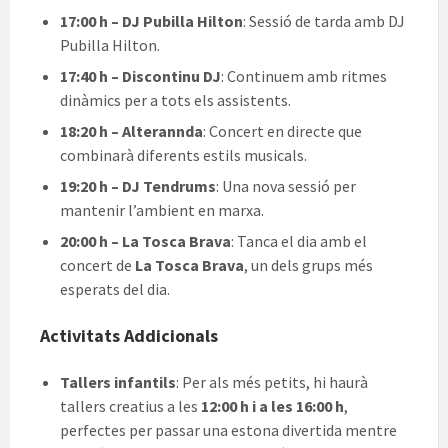
17:00 h – DJ Pubilla Hilton
: Sessió de tarda amb DJ
Pubilla Hilton.
17:40 h – Discontinu DJ
: Continuem amb ritmes
dinàmics per a tots els assistents.
18:20 h – Alterannda
: Concert en directe que
combinarà diferents estils musicals.
19:20 h – DJ Tendrums
: Una nova sessió per
mantenir l’ambient en marxa.
20:00 h – La Tosca Brava
: Tanca el dia amb el
concert de
La Tosca Brava
, un dels grups més
esperats del dia.
Activitats Addicionals
Tallers infantils
: Per als més petits, hi haurà
tallers creatius a les
12:00 h i a les 16:00 h
,
perfectes per passar una estona divertida mentre