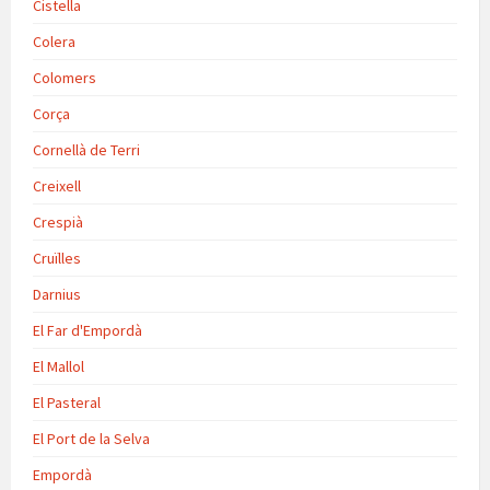
Cistella
Colera
Colomers
Corça
Cornellà de Terri
Creixell
Crespià
Cruïlles
Darnius
El Far d'Empordà
El Mallol
El Pasteral
El Port de la Selva
Empordà