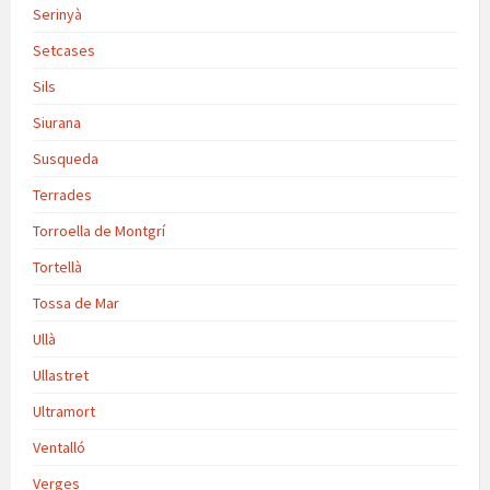
Serinyà
Setcases
Sils
Siurana
Susqueda
Terrades
Torroella de Montgrí
Tortellà
Tossa de Mar
Ullà
Ullastret
Ultramort
Ventalló
Verges