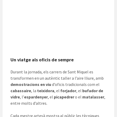
Un viatge als oficis de sempre
Durant la jornada, els carrers de Sant Miquel es
transformen en un autèntic taller a l’aire lliure, amb
demostracions en viu
d’oficis tradicionals com el
cabassaire
, la
teixidora
, el
forjador
, el
bufador de
vidre
, l’
espardenyer
, el
picapedrer
o el
matalasser
,
entre molts d’altres.
Cada mestre artesà mostra al públic les tècniques