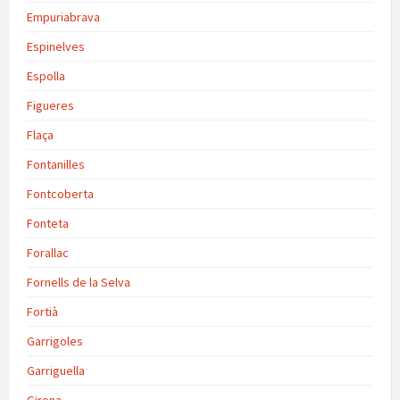
Empuriabrava
Espinelves
Espolla
Figueres
Flaça
Fontanilles
Fontcoberta
Fonteta
Forallac
Fornells de la Selva
Fortià
Garrigoles
Garriguella
Girona