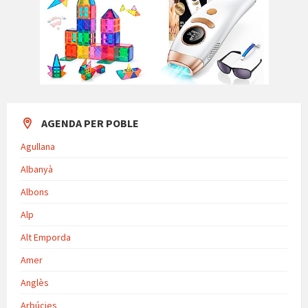
AGENDA PER POBLE
Agullana
Albanyà
Albons
Alp
Alt Emporda
Amer
Anglès
Arbúcies