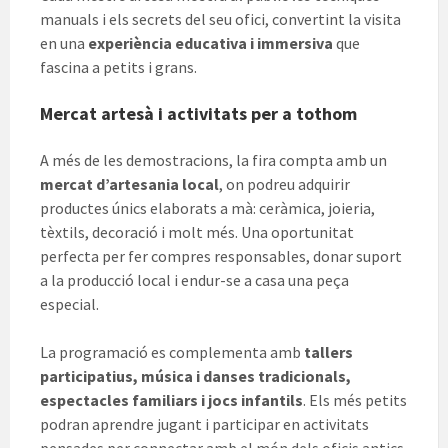
manuals i els secrets del seu ofici, convertint la visita
en una
experiència educativa i immersiva
que
fascina a petits i grans.
Mercat artesà i activitats per a tothom
A més de les demostracions, la fira compta amb un
mercat d’artesania local
, on podreu adquirir
productes únics elaborats a mà: ceràmica, joieria,
tèxtils, decoració i molt més. Una oportunitat
perfecta per fer compres responsables, donar suport
a la producció local i endur-se a casa una peça
especial.
La programació es complementa amb
tallers
participatius, música i danses tradicionals,
espectacles familiars i jocs infantils
. Els més petits
podran aprendre jugant i participar en activitats
pensades per connectar amb el món dels oficis antics.