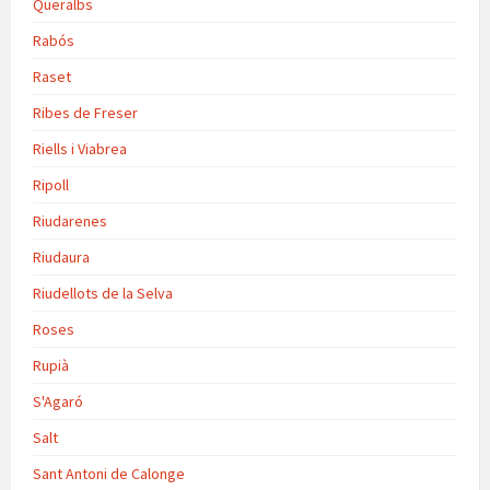
Queralbs
Rabós
Raset
Ribes de Freser
Riells i Viabrea
Ripoll
Riudarenes
Riudaura
Riudellots de la Selva
Roses
Rupià
S'Agaró
Salt
Sant Antoni de Calonge