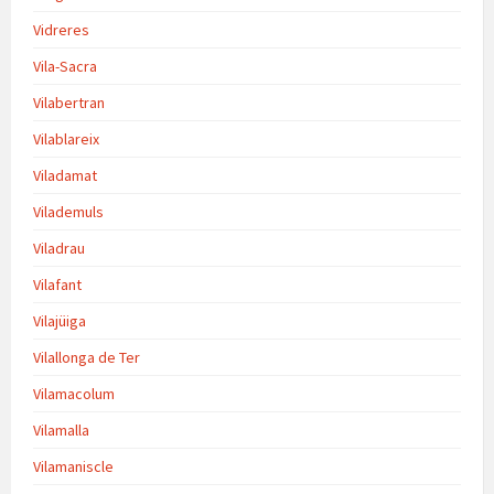
Vidreres
Vila-Sacra
Vilabertran
Vilablareix
Viladamat
Vilademuls
Viladrau
Vilafant
Vilajüiga
Vilallonga de Ter
Vilamacolum
Vilamalla
Vilamaniscle