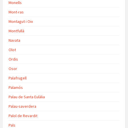
Monells
Mont-ras
Montagut i Oix
Montfullà
Navata
Olot
Ordis
Osor
Palafrugell
Palamós
Palau de Santa Eulàlia
Palau-saverdera
Palol de Revardit
Pals