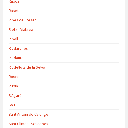
Rabós
Raset
Ribes de Freser
Riells i Viabrea
Ripoll
Riudarenes
Riudaura
Riudellots de la Selva
Roses
Rupià
S'Agaró
Salt
Sant Antoni de Calonge
Sant Climent Sescebes