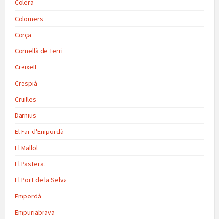
Colera
Colomers
Corça
Cornellà de Terri
Creixell
Crespià
Cruïlles
Darnius
El Far d'Empordà
El Mallol
El Pasteral
El Port de la Selva
Empordà
Empuriabrava