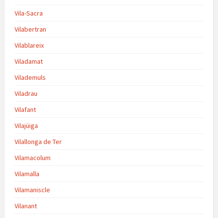
Vila-Sacra
Vilabertran
Vilablareix
Viladamat
Vilademuls
Viladrau
Vilafant
Vilajüiga
Vilallonga de Ter
Vilamacolum
Vilamalla
Vilamaniscle
Vilanant