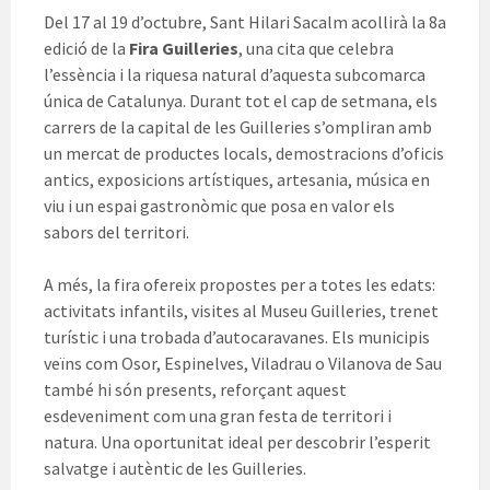
Del 17 al 19 d’octubre, Sant Hilari Sacalm acollirà la 8a
edició de la
Fira Guilleries
, una cita que celebra
l’essència i la riquesa natural d’aquesta subcomarca
única de Catalunya. Durant tot el cap de setmana, els
carrers de la capital de les Guilleries s’ompliran amb
un mercat de productes locals, demostracions d’oficis
antics, exposicions artístiques, artesania, música en
viu i un espai gastronòmic que posa en valor els
sabors del territori.
A més, la fira ofereix propostes per a totes les edats:
activitats infantils, visites al Museu Guilleries, trenet
turístic i una trobada d’autocaravanes. Els municipis
veïns com Osor, Espinelves, Viladrau o Vilanova de Sau
també hi són presents, reforçant aquest
esdeveniment com una gran festa de territori i
natura. Una oportunitat ideal per descobrir l’esperit
salvatge i autèntic de les Guilleries.