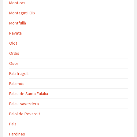
Mont-ras
Montagut i Oix
Montfullà
Navata
Olot
Ordis
Osor
Palafrugell
Palamós
Palau de Santa Eulàlia
Palau-saverdera
Palol de Revardit
Pals
Pardines