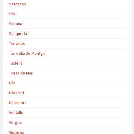
Setcases
Sils
Siurana
Susqueda
Terrades
Torroella de Montgrí
Tortellà
Tossa de Mar
Ullà
Ullastret
Ultramort
Ventalló
Verges
Vidreres