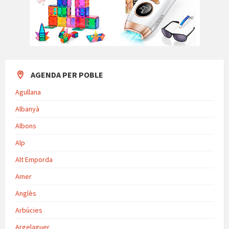
AGENDA PER POBLE
Agullana
Albanyà
Albons
Alp
Alt Emporda
Amer
Anglès
Arbúcies
Argelaguer