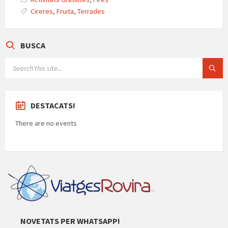
p
p
k
e
Cireres
,
Fruita
,
Terrades
ar
te
BUSCA
ix
SEARCH:
DESTACATS!
There are no events
NOVETATS PER WHATSAPP!