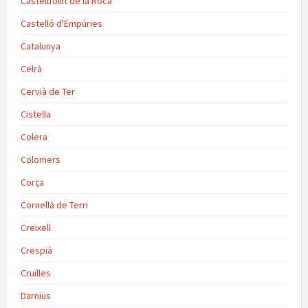
Castellfollit de la Roca
Castelló d'Empúries
Catalunya
Celrà
Cervià de Ter
Cistella
Colera
Colomers
Corça
Cornellà de Terri
Creixell
Crespià
Cruïlles
Darnius