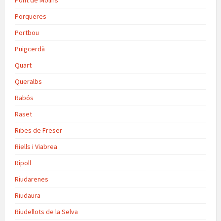
Pont de Molins
Porqueres
Portbou
Puigcerdà
Quart
Queralbs
Rabós
Raset
Ribes de Freser
Riells i Viabrea
Ripoll
Riudarenes
Riudaura
Riudellots de la Selva