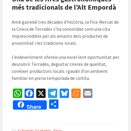
més tradicionals de l’Alt Empordà
Amb gairebé tres dècades d’història, la Fira-Mercat de
la Cirera de Terrades s’ha consolidat com una cita
imprescindible per als amants dels productes de
proximitat i les tradicions rurals.
L’esdeveniment ofereix una excel·lent oportunitat per
descobrir Terrades, degustar cireres de qualitat,
conèixer productors locals i gaudir d’un ambient
familiar en plena temporada de collita.
W
Fa
X
Te
Bl
M
E
h
ce
le
u
e
m
C
Share
at
b
gr
es
n
ai
o
sA
o
a
ky
ea
l
m
p
o
m
m
Activitats Gratuïtes
,
Fires