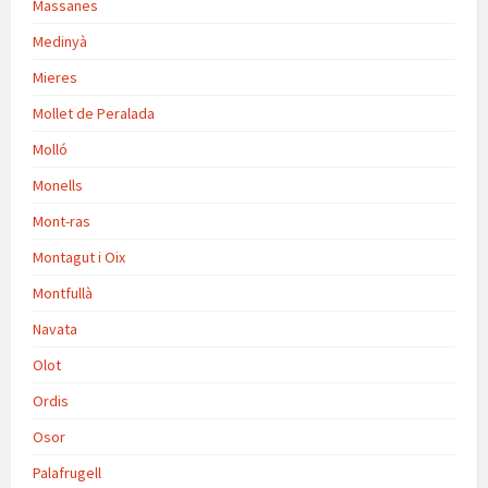
Massanes
Medinyà
Mieres
Mollet de Peralada
Molló
Monells
Mont-ras
Montagut i Oix
Montfullà
Navata
Olot
Ordis
Osor
Palafrugell