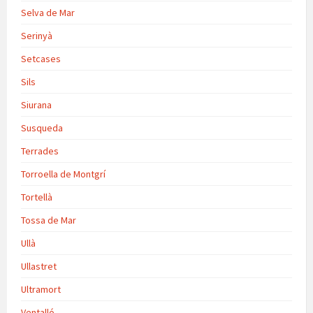
Selva de Mar
Serinyà
Setcases
Sils
Siurana
Susqueda
Terrades
Torroella de Montgrí
Tortellà
Tossa de Mar
Ullà
Ullastret
Ultramort
Ventalló