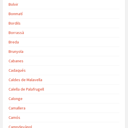
Bolvir
Bonmatí
Bordils
Borrassà
Breda
Brunyola
Cabanes
Cadaqués
Caldes de Malavella
Calella de Palafrugell
Calonge
Camallera
Camós
Campdevànol