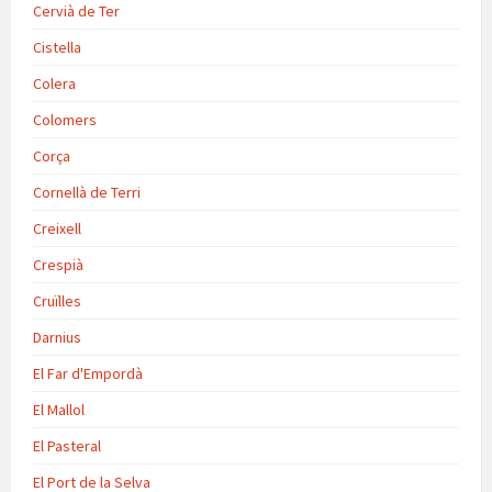
Cervià de Ter
Cistella
Colera
Colomers
Corça
Cornellà de Terri
Creixell
Crespià
Cruïlles
Darnius
El Far d'Empordà
El Mallol
El Pasteral
El Port de la Selva