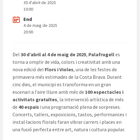
30 d'abril de 2025
10:00
End
4 de maig de 2025
20:00
Del
30 d’abril al 4 de maig de 2025
,
Palafrugell
es
torna a omplir de vida, colors i creativitat amb una
nova edició del
Flors i Violes
, una de les festes de
primavera més estimades de la Costa Brava. Durant
cinc dies, el municipi es transforma en un gran
escenari a l’aire lliure amb més de
100 espectacles i
activitats gratuïtes
, la intervenció artística de més
de
40 espais
i una programació plena de sorpreses.
Concerts, tallers, exposicions, tastos, performances i
instal·lacions florals faran vibrar carrers i places en
una fusió perfecta entre art, natura i cultura popular.