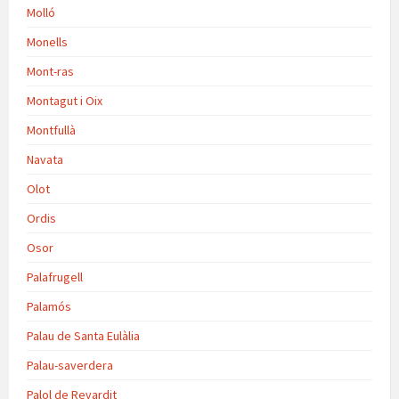
Molló
Monells
Mont-ras
Montagut i Oix
Montfullà
Navata
Olot
Ordis
Osor
Palafrugell
Palamós
Palau de Santa Eulàlia
Palau-saverdera
Palol de Revardit