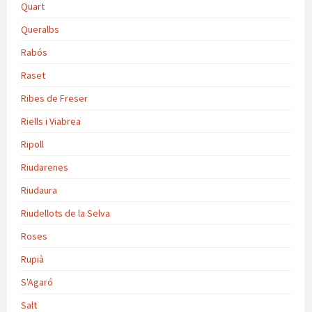
Quart
Queralbs
Rabós
Raset
Ribes de Freser
Riells i Viabrea
Ripoll
Riudarenes
Riudaura
Riudellots de la Selva
Roses
Rupià
S'Agaró
Salt