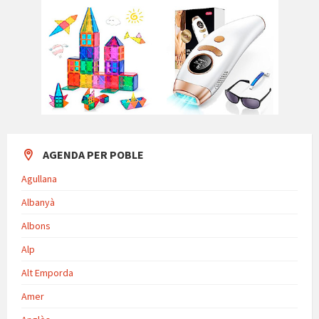
AGENDA PER POBLE
Agullana
Albanyà
Albons
Alp
Alt Emporda
Amer