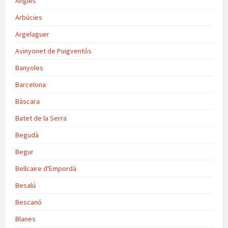
Anglès
Arbúcies
Argelaguer
Avinyonet de Puigventós
Banyoles
Barcelona
Bàscara
Batet de la Serra
Begudà
Begur
Bellcaire d'Empordà
Besalú
Bescanó
Blanes