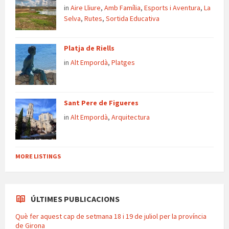
in
Aire Lliure
,
Amb Família
,
Esports i Aventura
,
La
Selva
,
Rutes
,
Sortida Educativa
Platja de Riells
in
Alt Empordà
,
Platges
Sant Pere de Figueres
in
Alt Empordà
,
Arquitectura
MORE LISTINGS
ÚLTIMES PUBLICACIONS
Què fer aquest cap de setmana 18 i 19 de juliol per la província
de Girona