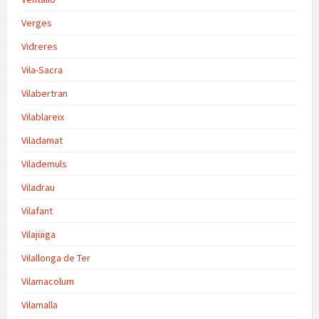
Verges
Vidreres
Vila-Sacra
Vilabertran
Vilablareix
Viladamat
Vilademuls
Viladrau
Vilafant
Vilajüiga
Vilallonga de Ter
Vilamacolum
Vilamalla