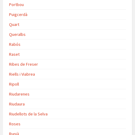
Portbou
Puigcerdà
Quart
Queralbs
Rabós
Raset
Ribes de Freser
Riells i Viabrea
Ripoll
Riudarenes
Riudaura
Riudellots de la Selva
Roses
Rupià