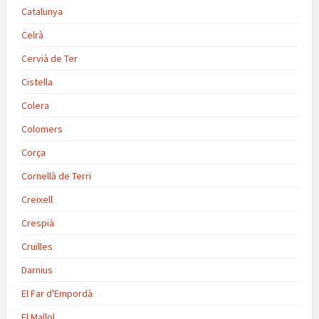
Catalunya
Celrà
Cervià de Ter
Cistella
Colera
Colomers
Corça
Cornellà de Terri
Creixell
Crespià
Cruïlles
Darnius
El Far d'Empordà
El Mallol