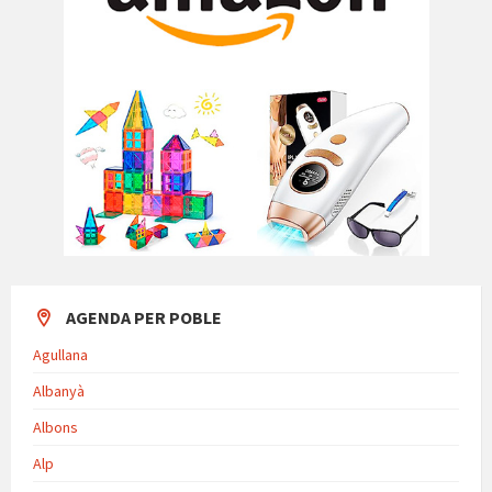
AGENDA PER POBLE
Agullana
Albanyà
Albons
Alp