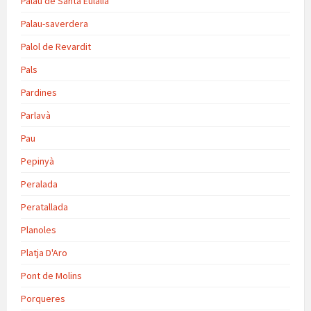
Palau de Santa Eulàlia
Palau-saverdera
Palol de Revardit
Pals
Pardines
Parlavà
Pau
Pepinyà
Peralada
Peratallada
Planoles
Platja D'Aro
Pont de Molins
Porqueres