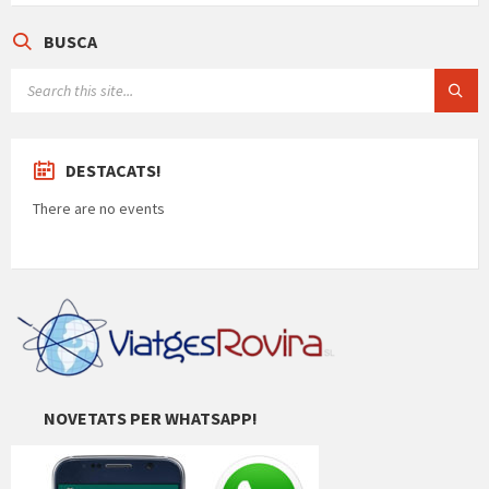
te
BUSCA
ix
SEARCH:
DESTACATS!
There are no events
NOVETATS PER WHATSAPP!