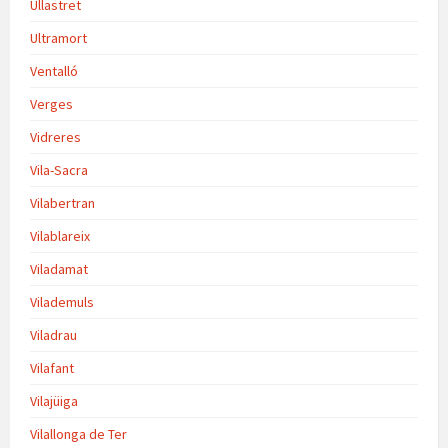
Ullastret
Ultramort
Ventalló
Verges
Vidreres
Vila-Sacra
Vilabertran
Vilablareix
Viladamat
Vilademuls
Viladrau
Vilafant
Vilajüiga
Vilallonga de Ter