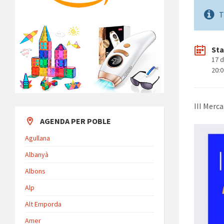
T
Sta
17 d
20:
III Merc
AGENDA PER POBLE
Agullana
Albanyà
Albons
Alp
Alt Emporda
Amer