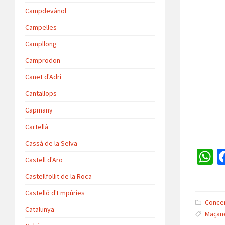
Campdevànol
Campelles
Campllong
Camprodon
Canet d'Adri
Cantallops
Capmany
Cartellà
Cassà de la Selva
Castell d'Aro
h
Castellfollit de la Roca
a
Castelló d'Empúries
s
Conce
Catalunya
Maçane
p