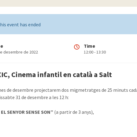
his event has ended
te
Time
de desembre de 2022
12:00 - 13:30
IC, Cinema infantil en català a Salt
es de desembre projectarem dos migmetratges de 25 minuts cada un
issabte 31 de desembre a les 12 h:
I EL SENYOR SENSE SON”
(a partir de 3 anys),