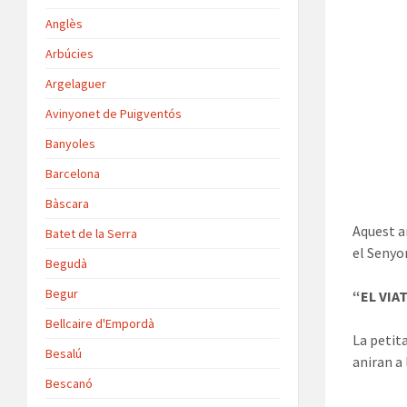
Anglès
Arbúcies
Argelaguer
Avinyonet de Puigventós
Banyoles
Barcelona
Bàscara
Aquest a
Batet de la Serra
el Senyo
Begudà
Begur
“EL VIA
Bellcaire d'Empordà
La petit
Besalú
aniran a
Bescanó