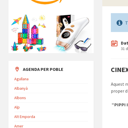
T
Da
31 
CINEX
AGENDA PER POBLE
Agullana
Aquest m
Albanyà
proper d
Albons
“PIPPI 
Alp
Alt Emporda
Amer