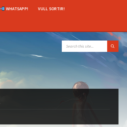
WHATSAPP!
VULL SORTIR!
SEARCH:
t