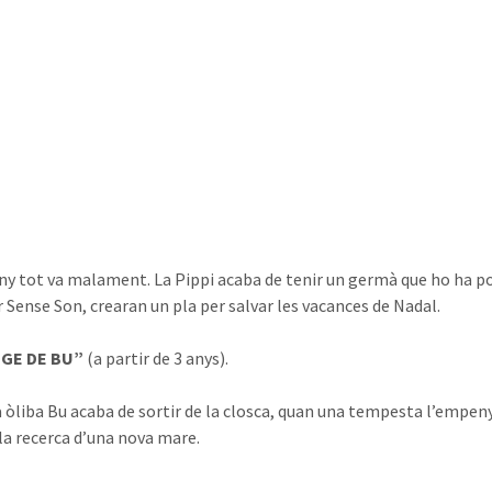
ny tot va malament. La Pippi acaba de tenir un germà que ho ha pos
r Sense Son, crearan un pla per salvar les vacances de Nadal.
TGE DE BU”
(a partir de 3 anys).
a òliba Bu acaba de sortir de la closca, quan una tempesta l’empeny 
 la recerca d’una nova mare.