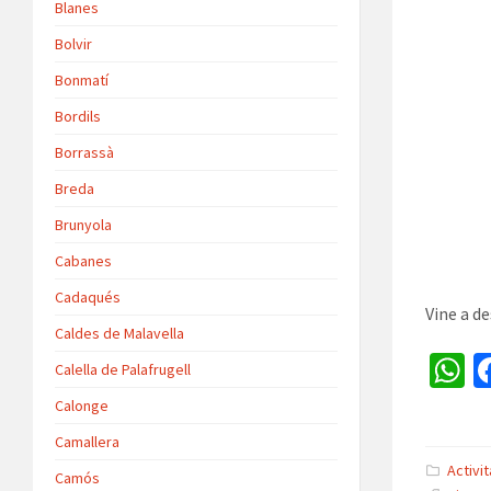
Blanes
Bolvir
Bonmatí
Bordils
Borrassà
Breda
Brunyola
Cabanes
Cadaqués
Vine a d
Caldes de Malavella
Calella de Palafrugell
h
Calonge
a
Camallera
s
Activi
Camós