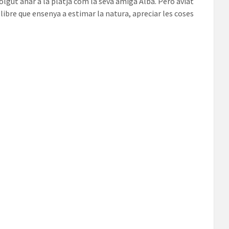
 volgut anar a la platja com la seva amiga Alba. Però aviat
llibre que ensenya a estimar la natura, apreciar les coses