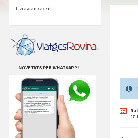
There are no events
NOVETATS PER WHATSAPP!
T
Da
27 d