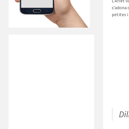
L’Arlet v
s’adona q
petites i
Di