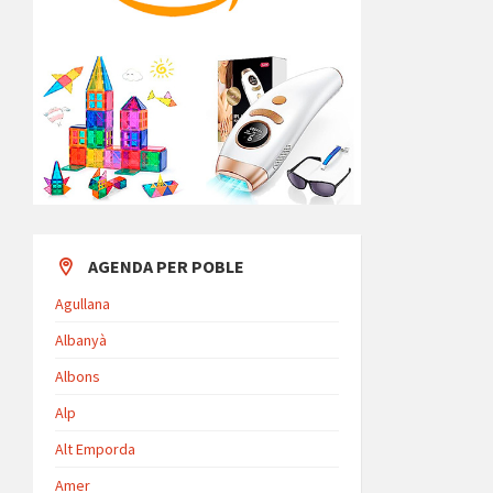
AGENDA PER POBLE
Agullana
Albanyà
Albons
Alp
Alt Emporda
Amer