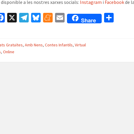
 disponible a les nostres xarxes socials:
Instagram
i
Facebook
de l
W
Fa
X
Te
Bl
M
E
C
Share
ce
le
u
e
m
o
t
b
gr
es
n
ai
m
A
o
a
ky
ea
l
p
tats Gratuïtes
,
Amb Nens
,
Contes Infantils
,
Virtual
s
,
Online
o
m
m
ar
k
e
te
ix