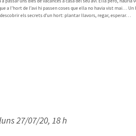
a a passar uns dies de vacances a casa del seu avi. Ella però, hauria
ue a l’hort de l’avi hi passen coses que ella no havia vist mai… Un 
 descobrir els secrets d’un hort: plantar llavors, regar, esperar…
lluns 27/07/20, 18 h