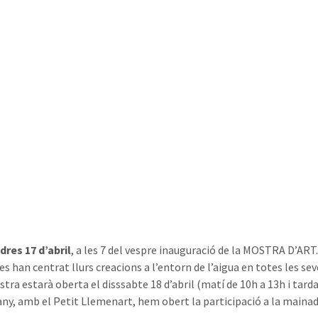
dres 17 d’abril
, a les 7 del vespre inauguració de la MOSTRA D’ART.
tes han centrat llurs creacions a l’entorn de l’aigua en totes les s
tra estarà oberta el disssabte 18 d’abril (matí de 10h a 13h i tarda
ny, amb el Petit Llemenart, hem obert la participació a la mainada d