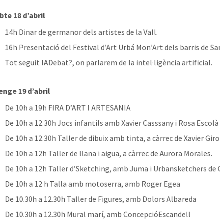
bte 18 d’abril
14h Dinar de germanor dels artistes de la Vall.
16h Presentació del Festival d’Art Urbá Mon’Art dels barris de Sa
Tot seguit IADebat?, on parlarem de la intel·ligència artificial.
nge 19 d’abril
De 10h a 19h FIRA D’ART I ARTESANIA
De 10h a 12.30h Jocs infantils amb Xavier Casssany i Rosa Escolà
De 10h a 12.30h Taller de dibuix amb tinta, a càrrec de Xavier Gir
De 10h a 12h Taller de llana i aigua, a càrrec de Aurora Morales.
De 10h a 12h Taller d’Sketching, amb Juma i Urbansketchers de 
De 10h a 12 h Talla amb motoserra, amb Roger Egea
De 10.30h a 12.30h Taller de Figures, amb Dolors Albareda
De 10.30h a 12.30h Mural marí, amb ConcepcióEscandell