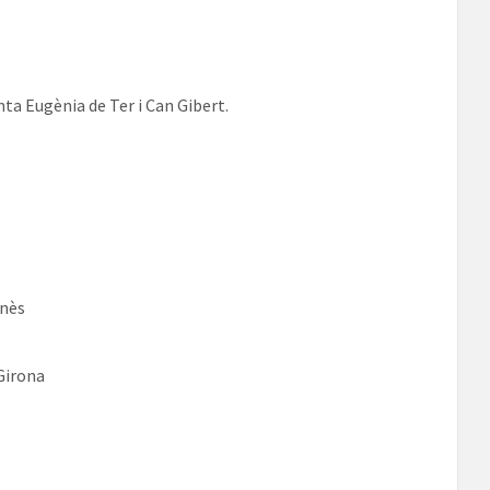
nta Eugènia de Ter i Can Gibert.
onès
Girona