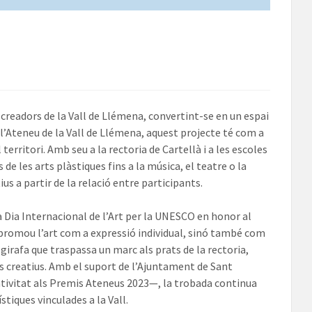
creadors de la Vall de Llémena, convertint-se en un espai
de l’Ateneu de la Vall de Llémena, aquest projecte té com a
l territori. Amb seu a la rectoria de Cartellà i a les escoles
 de les arts plàstiques fins a la música, el teatre o la
us a partir de la relació entre participants.
da Dia Internacional de l’Art per la UNESCO en honor al
promou l’art com a expressió individual, sinó també com
girafa que traspassa un marc als prats de la rectoria,
its creatius. Amb el suport de l’Ajuntament de Sant
ativitat als Premis Ateneus 2023—, la trobada continua
tiques vinculades a la Vall.