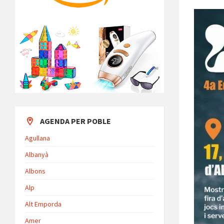
AGENDA PER POBLE
Agullana
Albanyà
Albons
Alp
Alt Emporda
Amer