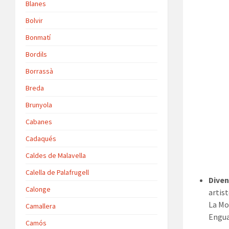
Blanes
Bolvir
Bonmatí
Bordils
Borrassà
Breda
Brunyola
Cabanes
Cadaqués
Caldes de Malavella
Calella de Palafrugell
Diven
Calonge
artis
La Mos
Camallera
Engua
Camós