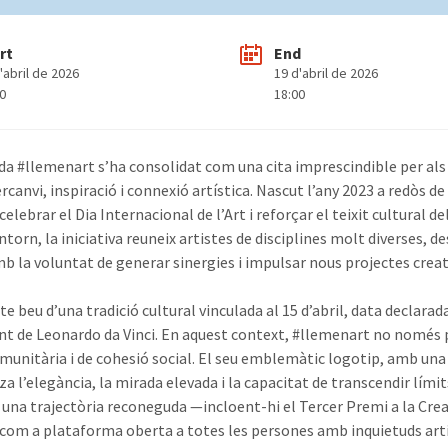
rt
End
'abril de 2026
19 d'abril de 2026
00
18:00
da #llemenart s’ha consolidat com una cita imprescindible per als 
ercanvi, inspiració i connexió artística. Nascut l’any 2023 a redòs 
celebrar el Dia Internacional de l’Art i reforçar el teixit cultural de
ntorn, la iniciativa reuneix artistes de disciplines molt diverses, des
b la voluntat de generar sinergies i impulsar nous projectes creati
te beu d’una tradició cultural vinculada al 15 d’abril, data declara
t de Leonardo da Vinci. En aquest context, #llemenart no només 
omunitària i de cohesió social. El seu emblemàtic logotip, amb una 
za l’elegància, la mirada elevada i la capacitat de transcendir lím
i una trajectòria reconeguda —incloent-hi el Tercer Premi a la Cre
 com a plataforma oberta a totes les persones amb inquietuds artís