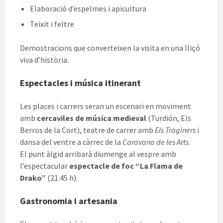
Elaboració d’espelmes i apicultura
Teixit i feltre
Demostracions que converteixen la visita en una lliçó
viva d’història.
Espectacles i música itinerant
Les places i carrers seran un escenari en moviment
amb
cercaviles de música medieval
(Turdión, Els
Berros de la Cort), teatre de carrer amb
Els Traginers
i
dansa del ventre a càrrec de la
Caravana de les Arts
.
El punt àlgid arribarà diumenge al vespre amb
l’espectacular
espectacle de foc “La Flama de
Drako”
(21.45 h).
Gastronomia i artesania