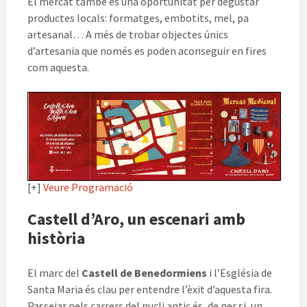
El mercat també és una oportunitat per degustar
productes locals: formatges, embotits, mel, pa
artesanal… A més de trobar objectes únics
d’artesania que només es poden aconseguir en fires
com aquesta.
[+]
Veure Programació
Castell d’Aro, un escenari amb
història
El marc del
Castell de Benedormiens
i l’Església de
Santa Maria és clau per entendre l’èxit d’aquesta fira.
Passejar pels carrers del nucli antic és, de per si, un