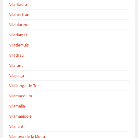
Vila-Sacra
Vilabertran
Vilablareix
Viladamat
Vilademuls
Viladrau
Vilafant
Vilajüiga
Vilallonga de Ter
Vilamacolum
Vilamalla
Vilamaniscle
Vilanant
Vilanova de la Muga