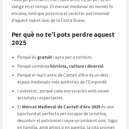
viatge en el temps. El mercat medieval no només hi
encaixa, sinó que potencia el caràcter patrimonial
d’aquest indret únic de la Costa Brava.
Per què no te’l pots perdre aquest
2025
Perquè és
gratuït
i apte per a tothom.
Perquè combina
història, cultura i diversió
.
Perquè el nucli antic de Castell d’Aro és un dels
espais medievals més autèntics de l’Empordà.
I sobretot, perquè cada any sorprèn amb noves
activitats i espectacles.
El
Mercat Medieval de Castell d’Aro 2025
és una
oportunitat perfecta per escapar de la rutina,
descobrir el patrimoni i viure un ambient únic. Sigui
en família, amb amics o en parella, la cita promet