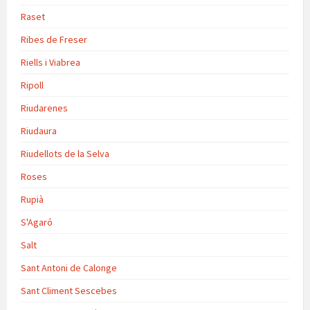
Raset
Ribes de Freser
Riells i Viabrea
Ripoll
Riudarenes
Riudaura
Riudellots de la Selva
Roses
Rupià
S'Agaró
Salt
Sant Antoni de Calonge
Sant Climent Sescebes