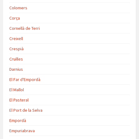
Colomers
Corça
Cornellà de Terri
Creixell
Crespià
Cruïlles
Darnius
El Far d'Empordà
El Mallol
El Pasteral
El Port de la Selva
Empordà
Empuriabrava