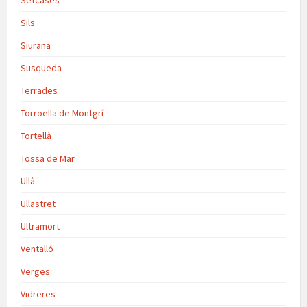
Setcases
Sils
Siurana
Susqueda
Terrades
Torroella de Montgrí
Tortellà
Tossa de Mar
Ullà
Ullastret
Ultramort
Ventalló
Verges
Vidreres