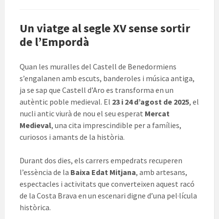
Un viatge al segle XV sense sortir
de l’Empordà
Quan les muralles del Castell de Benedormiens
s’engalanen amb escuts, banderoles i música antiga,
ja se sap que Castell d’Aro es transforma en un
autèntic poble medieval. El
23 i 24 d’agost de 2025
, el
nucli antic viurà de nou el seu esperat
Mercat
Medieval
, una cita imprescindible per a famílies,
curiosos i amants de la història.
Durant dos dies, els carrers empedrats recuperen
l’essència de la
Baixa Edat Mitjana
, amb artesans,
espectacles i activitats que converteixen aquest racó
de la Costa Brava en un escenari digne d’una pel·lícula
històrica.