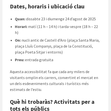
Dates, horaris i ubicació clau
Quan:
dissabte 23 i diumenge 24 d’agost de 2025
Horari:
matí (11 h – 14 h) i tarda-vespre (18 h – 22
h)
On:
nucli antic de Castell d’Aro (plaça Santa Maria,
plaça Lluís Companys, plaça de la Constitució,
plaça Poeta Sitjar i entorns)
Preu:
entrada gratuïta
Aquesta accessibilitat fa que cada any milers de
visitants omplin els carrers, convertint el mercat en
un dels esdeveniments culturals i turístics més
estimats de l’estiu.
Què hi trobaràs? Activitats per a
tots els públics