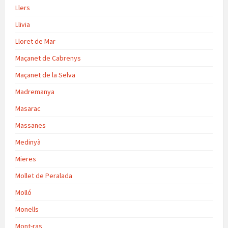
Llers
Llivia
Lloret de Mar
Maçanet de Cabrenys
Maçanet de la Selva
Madremanya
Masarac
Massanes
Medinyà
Mieres
Mollet de Peralada
Molló
Monells
Mont-ras