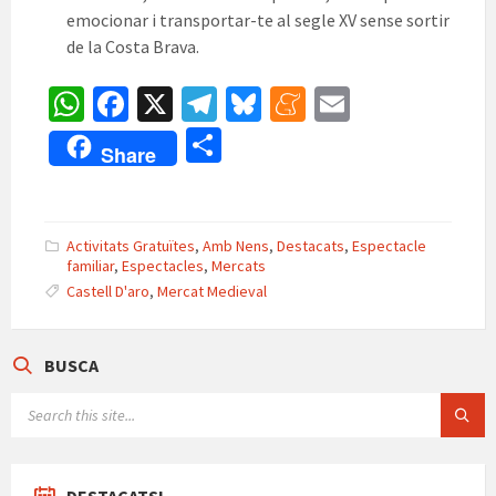
emocionar i transportar-te al segle XV sense sortir
de la Costa Brava.
W
Fa
X
Te
Bl
M
E
h
ce
le
u
e
m
C
Share
at
b
gr
es
n
ai
o
sA
o
a
ky
ea
l
m
p
o
m
m
p
Activitats Gratuïtes
,
Amb Nens
,
Destacats
,
Espectacle
familiar
,
Espectacles
,
Mercats
p
k
e
ar
Castell D'aro
,
Mercat Medieval
te
ix
BUSCA
SEARCH: