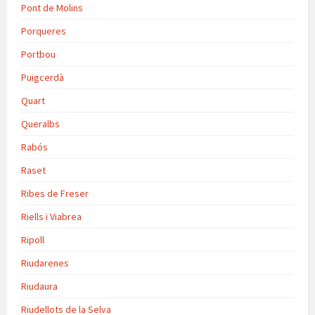
Pont de Molins
Porqueres
Portbou
Puigcerdà
Quart
Queralbs
Rabós
Raset
Ribes de Freser
Riells i Viabrea
Ripoll
Riudarenes
Riudaura
Riudellots de la Selva