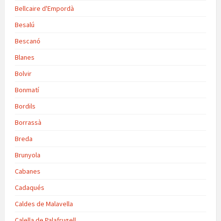
Bellcaire d'Empordà
Besalú
Bescanó
Blanes
Bolvir
Bonmatí
Bordils
Borrassà
Breda
Brunyola
Cabanes
Cadaqués
Caldes de Malavella
Calella de Palafrugell