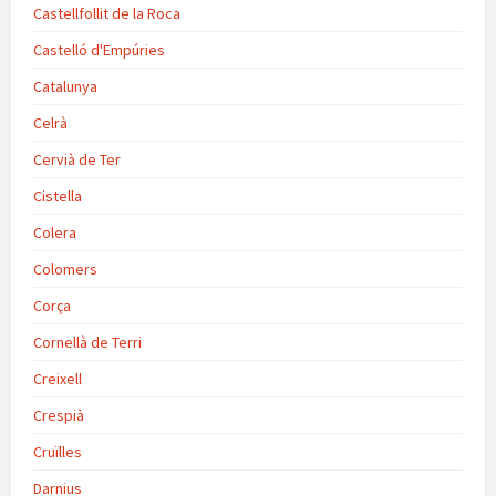
Castellfollit de la Roca
Castelló d'Empúries
Catalunya
Celrà
Cervià de Ter
Cistella
Colera
Colomers
Corça
Cornellà de Terri
Creixell
Crespià
Cruïlles
Darnius