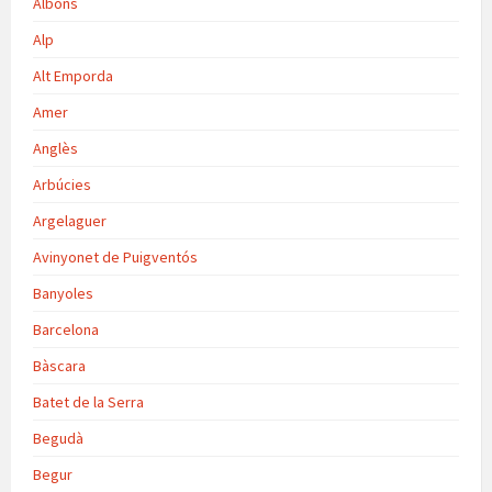
Albons
Alp
Alt Emporda
Amer
Anglès
Arbúcies
Argelaguer
Avinyonet de Puigventós
Banyoles
Barcelona
Bàscara
Batet de la Serra
Begudà
Begur