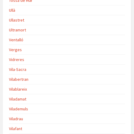
Tossa de Mar
Ullà
Ullastret
Ultramort
Ventalló
Verges
Vidreres
Vila-Sacra
Vilabertran
Vilablareix
Viladamat
Vilademuls
Viladrau
Vilafant