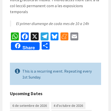
col·lecció permanent com a les exposicions
temporals
El primer diumenge de cada mes de 10 a 14h
W
Fa
X
Te
Bl
M
E
h
ce
le
u
e
m
C
Share
at
b
gr
es
n
ai
o
sA
o
a
ky
ea
l
m
p
o
m
m
p
This is a recurring event. Repeating every
p
k
e
ar
1st Sunday.
te
ix
Upcoming Dates
6 de setembre de 2026
4 d'octubre de 2026