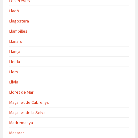
Les Preses
Lladó
Llagostera
Llambilles
Llanars
Llança
Lleida
Llers
Llivia
Lloret de Mar
Maçanet de Cabrenys
Maçanet de la Selva
Madremanya
Masarac