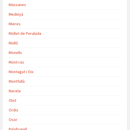
Massanes
Medinyà
Mieres
Mollet de Peralada
Molló
Monells
Mont-ras
Montagut i Oix
Montfullà
Navata
Olot
Ordis
Osor
Palafrugell