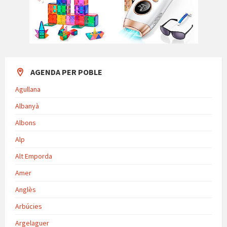
AGENDA PER POBLE
Agullana
Albanyà
Albons
Alp
Alt Emporda
Amer
Anglès
Arbúcies
Argelaguer