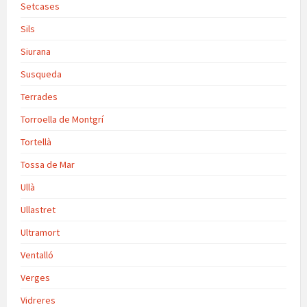
Setcases
Sils
Siurana
Susqueda
Terrades
Torroella de Montgrí
Tortellà
Tossa de Mar
Ullà
Ullastret
Ultramort
Ventalló
Verges
Vidreres