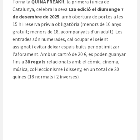
Torna la
QUINA FREAK!!
, la primera i única de
Catalunya, celebra la seva
13a edició el diumenge 7
de desembre de 2025
, amb obertura de portes a les
15 h i reserva prèvia obligatòria (menors de 10 anys
gratuït; menors de 18, acompanyats d’un adult). Les
entrades són numerades, cal ocupar el seient
assignat i evitar deixar espais buits per optimitzar
l’aforament. Amb un cartró de 20 €, es poden guanyar
fins a
38 regals
relacionats amb el còmic, cinema,
música, col·leccionisme i disseny, en un total de 20
quines (18 normals i 2 inverses).