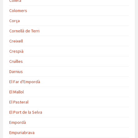
Colera
Colomers
Corça
Cornellà de Terri
Creixell
Crespià
Cruïlles
Darnius
El Far d'Empordà
El Mallol
El Pasteral
El Port de la Selva
Empordà
Empuriabrava