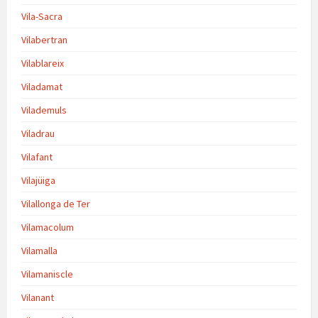
Vila-Sacra
Vilabertran
Vilablareix
Viladamat
Vilademuls
Viladrau
Vilafant
Vilajüiga
Vilallonga de Ter
Vilamacolum
Vilamalla
Vilamaniscle
Vilanant