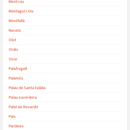
Mont-ras
Montagut i Oix
Montfullà
Navata
Olot
Ordis
Osor
Palafrugell
Palamós
Palau de Santa Eulàlia
Palau-saverdera
Palol de Revardit
Pals
Pardines