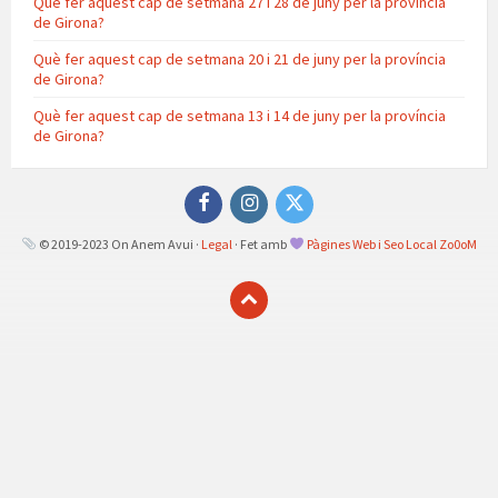
Què fer aquest cap de setmana 27 i 28 de juny per la província
de Girona?
Què fer aquest cap de setmana 20 i 21 de juny per la província
de Girona?
Què fer aquest cap de setmana 13 i 14 de juny per la província
de Girona?
Facebook
Instagram
Twitter
© 2019-2023 On Anem Avui ·
Legal
· Fet amb
Pàgines Web i Seo Local Zo0oM