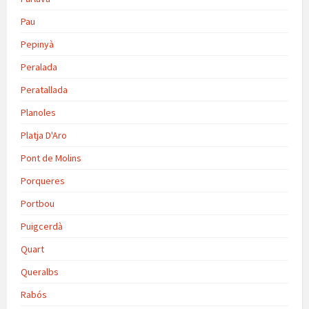
Pau
Pepinyà
Peralada
Peratallada
Planoles
Platja D'Aro
Pont de Molins
Porqueres
Portbou
Puigcerdà
Quart
Queralbs
Rabós