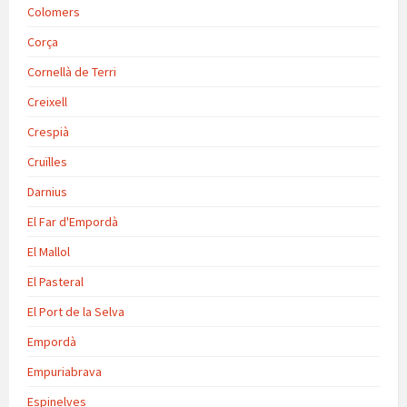
Colomers
Corça
Cornellà de Terri
Creixell
Crespià
Cruïlles
Darnius
El Far d'Empordà
El Mallol
El Pasteral
El Port de la Selva
Empordà
Empuriabrava
Espinelves