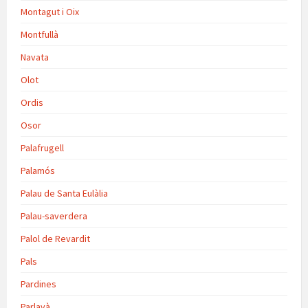
Montagut i Oix
Montfullà
Navata
Olot
Ordis
Osor
Palafrugell
Palamós
Palau de Santa Eulàlia
Palau-saverdera
Palol de Revardit
Pals
Pardines
Parlavà