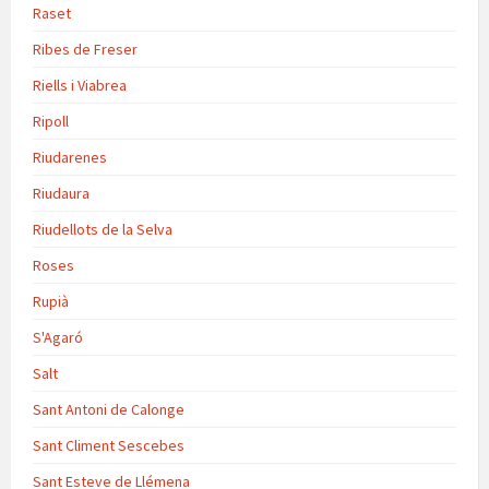
Raset
Ribes de Freser
Riells i Viabrea
Ripoll
Riudarenes
Riudaura
Riudellots de la Selva
Roses
Rupià
S'Agaró
Salt
Sant Antoni de Calonge
Sant Climent Sescebes
Sant Esteve de Llémena