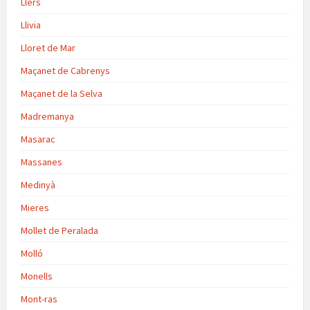
Llers
Llivia
Lloret de Mar
Maçanet de Cabrenys
Maçanet de la Selva
Madremanya
Masarac
Massanes
Medinyà
Mieres
Mollet de Peralada
Molló
Monells
Mont-ras