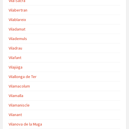
Vila-Sacra
Vilabertran
Vilablareix
Viladamat
Vilademuls
Viladrau
Vilafant
Vilajüiga
Vilallonga de Ter
Vilamacolum
Vilamalla
Vilamaniscle
Vilanant
Vilanova de la Muga