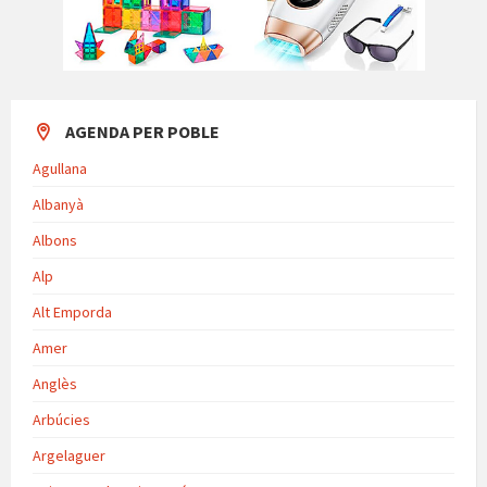
AGENDA PER POBLE
Agullana
Albanyà
Albons
Alp
Alt Emporda
Amer
Anglès
Arbúcies
Argelaguer