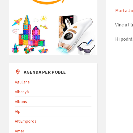
Marta Jo
Vine a l
Hi podrà
AGENDA PER POBLE
Agullana
Albanyà
Albons
Alp
Alt Emporda
Amer