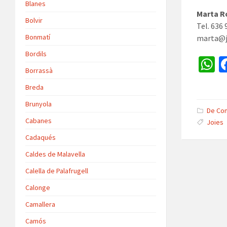
Blanes
Marta R
Bolvir
Tel. 636
Bonmatí
marta@jo
Bordils
Borrassà
h
Breda
a
Brunyola
s
De Co
Cabanes
Joies
p
Cadaqués
p
Caldes de Malavella
Calella de Palafrugell
Calonge
Camallera
Camós