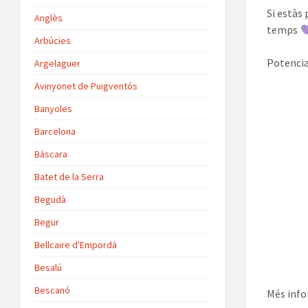
Si estàs
Anglès
temps
Arbúcies
Potencia
Argelaguer
Avinyonet de Puigventós
Banyoles
Barcelona
Bàscara
Batet de la Serra
Begudà
Begur
Bellcaire d'Empordà
Besalú
Bescanó
Més info