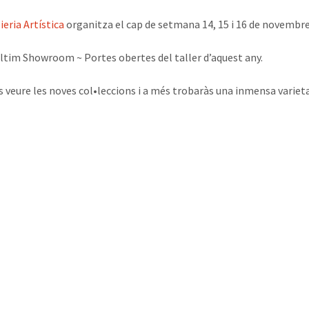
ieria Artística
organitza el cap de setmana 14, 15 i 16 de novemb
’últim Showroom ~ Portes obertes del taller d’aquest any.
s veure les noves col•leccions i a més trobaràs una inmensa variet