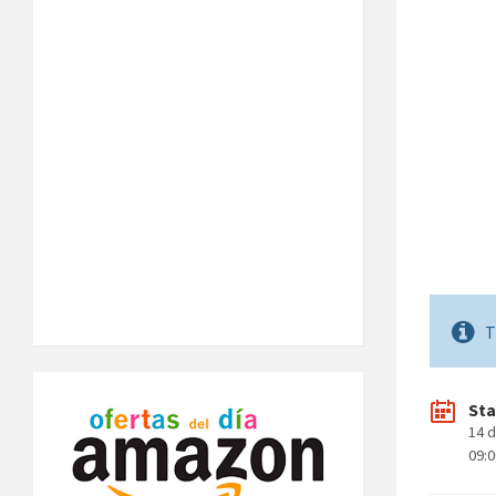
T
Sta
14 
09: