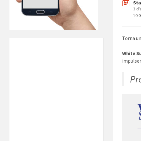
Sta
3 d
10:
Torna un
White 
impulsen
Pr