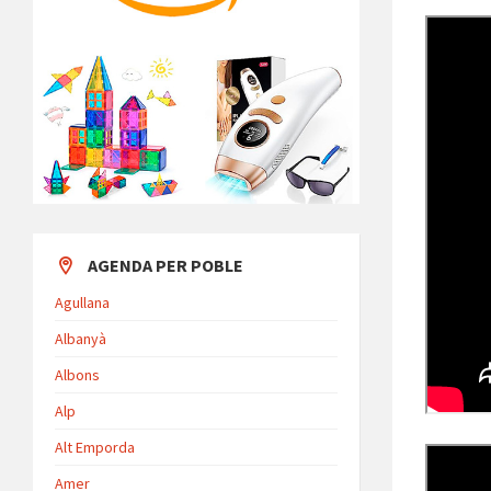
AGENDA PER POBLE
Agullana
Albanyà
Albons
Alp
Alt Emporda
Amer