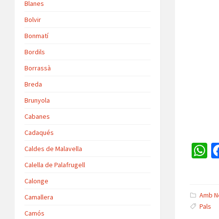
Blanes
Bolvir
Bonmatí
Bordils
Borrassà
Breda
Brunyola
Cabanes
Cadaqués
Caldes de Malavella
h
Calella de Palafrugell
a
Calonge
s
Amb N
Camallera
Pals
p
Camós