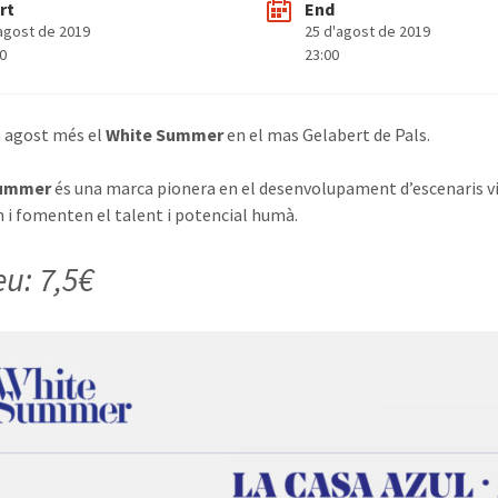
rt
End
'agost de 2019
25 d'agost de 2019
00
23:00
 agost més el
White Summer
en el mas Gelabert de Pals.
Summer
és una marca pionera en el desenvolupament d’escenaris vita
 i fomenten el talent i potencial humà.
eu: 7,5€