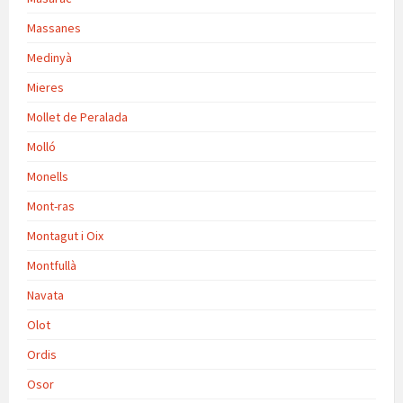
Massanes
Medinyà
Mieres
Mollet de Peralada
Molló
Monells
Mont-ras
Montagut i Oix
Montfullà
Navata
Olot
Ordis
Osor