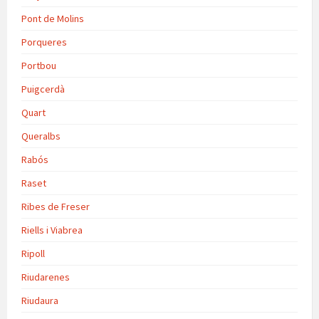
Pont de Molins
Porqueres
Portbou
Puigcerdà
Quart
Queralbs
Rabós
Raset
Ribes de Freser
Riells i Viabrea
Ripoll
Riudarenes
Riudaura