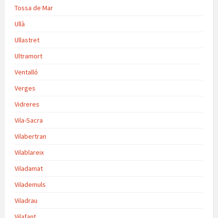
Tossa de Mar
Ullà
Ullastret
Ultramort
Ventalló
Verges
Vidreres
Vila-Sacra
Vilabertran
Vilablareix
Viladamat
Vilademuls
Viladrau
Vilafant