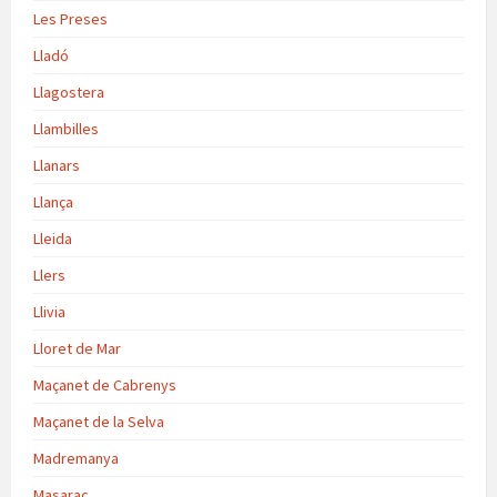
Les Preses
Lladó
Llagostera
Llambilles
Llanars
Llança
Lleida
Llers
Llivia
Lloret de Mar
Maçanet de Cabrenys
Maçanet de la Selva
Madremanya
Masarac