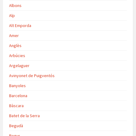
Albons
Alp
Alt Emporda
Amer
Anglès
Arbúcies
Argelaguer
Avinyonet de Puigventós
Banyoles
Barcelona
Bàscara
Batet de la Serra
Begudà
Begur