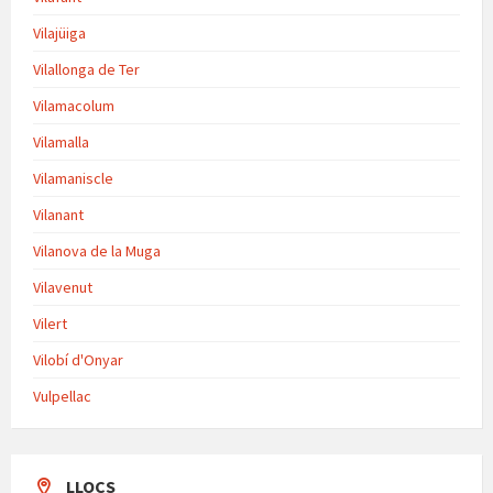
Vilajüiga
Vilallonga de Ter
Vilamacolum
Vilamalla
Vilamaniscle
Vilanant
Vilanova de la Muga
Vilavenut
Vilert
Vilobí d'Onyar
Vulpellac
LLOCS