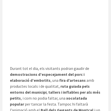
Durant tot el dia, els visitants podran gaudir de
demostracions d’especejament del porc i
elaboració d’embotits
, una
fira d’artesans
amb
productes locals i de qualitat,
ruta guiada pels
entorns del municipi
,
tallers i inflables per als més
petits
, i com no podia faltar, una
xocolatada
popular
per tancar la festa. Tampoc hi faltarà
l’animació amb el
Ball dels Gegants de Montcal
i un