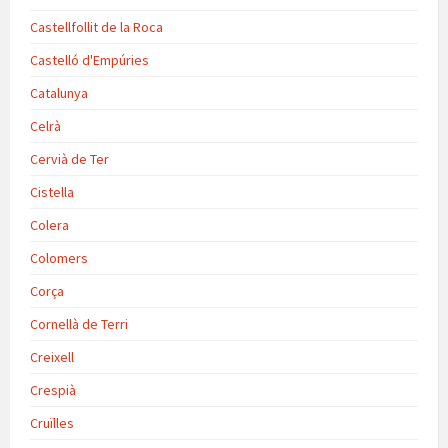
Castellfollit de la Roca
Castelló d'Empúries
Catalunya
Celrà
Cervià de Ter
Cistella
Colera
Colomers
Corça
Cornellà de Terri
Creixell
Crespià
Cruïlles