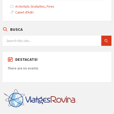
p
o
m
m
p
Activitats Gratuïtes
,
Fires
p
k
e
Canet d'Adri
ar
te
BUSCA
ix
SEARCH:
DESTACATS!
There are no events