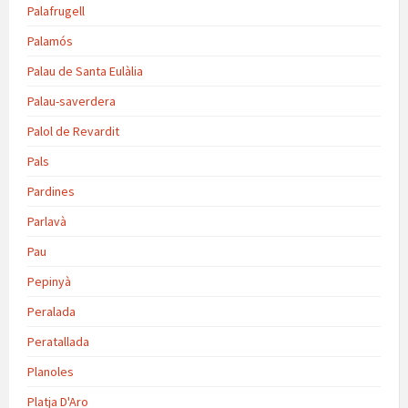
Palafrugell
Palamós
Palau de Santa Eulàlia
Palau-saverdera
Palol de Revardit
Pals
Pardines
Parlavà
Pau
Pepinyà
Peralada
Peratallada
Planoles
Platja D'Aro