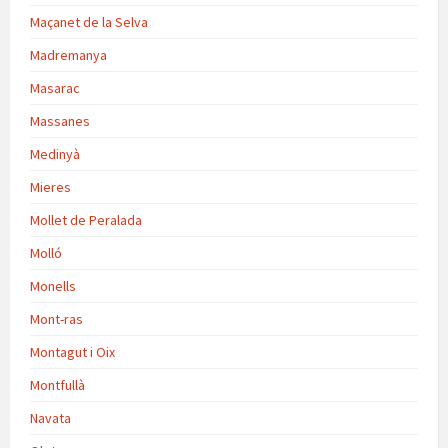
Maçanet de la Selva
Madremanya
Masarac
Massanes
Medinyà
Mieres
Mollet de Peralada
Molló
Monells
Mont-ras
Montagut i Oix
Montfullà
Navata