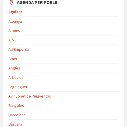
AGENDA PER POBLE
Agullana
Albanyà
Albons
Alp
Alt Emporda
Amer
Anglès
Arbúcies
Argelaguer
Avinyonet de Puigventós
Banyoles
Barcelona
Bàscara