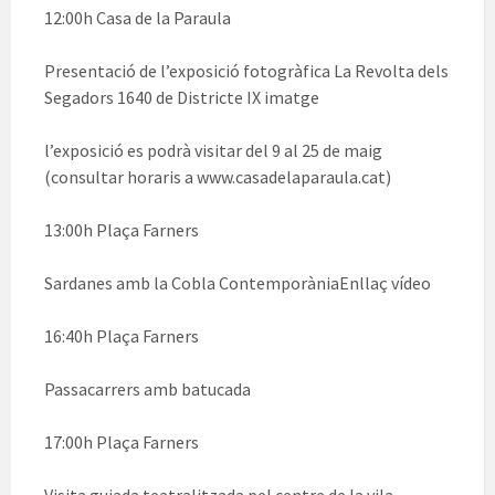
12:00h Casa de la Paraula
Presentació de l’exposició fotogràfica La Revolta dels
Segadors 1640 de Districte IX imatge
l’exposició es podrà visitar del 9 al 25 de maig
(consultar horaris a www.casadelaparaula.cat)
13:00h Plaça Farners
Sardanes amb la Cobla ContemporàniaEnllaç vídeo
16:40h Plaça Farners
Passacarrers amb batucada
17:00h Plaça Farners
Visita guiada teatralitzada pel centre de la vila,