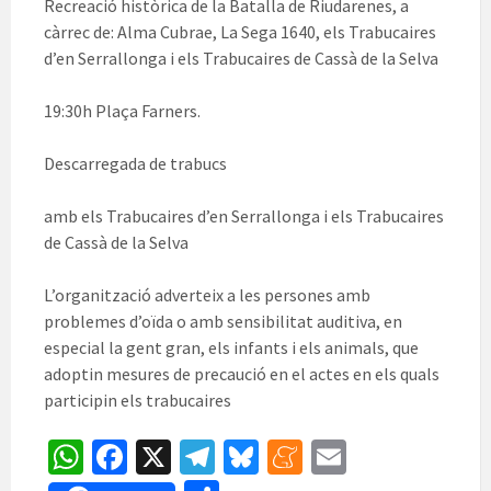
Recreació històrica de la Batalla de Riudarenes, a
càrrec de: Alma Cubrae, La Sega 1640, els Trabucaires
d’en Serrallonga i els Trabucaires de Cassà de la Selva
19:30h Plaça Farners.
Descarregada de trabucs
amb els Trabucaires d’en Serrallonga i els Trabucaires
de Cassà de la Selva
L’organització adverteix a les persones amb
problemes d’oïda o amb sensibilitat auditiva, en
especial la gent gran, els infants i els animals, que
adoptin mesures de precaució en el actes en els quals
participin els trabucaires
W
Fa
X
Te
Bl
M
E