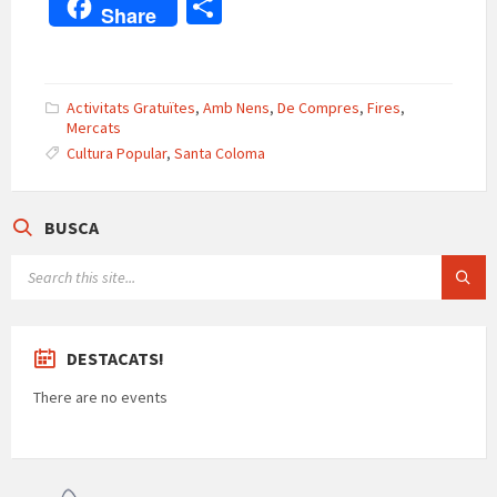
h
ce
le
u
e
m
C
Share
at
b
gr
es
n
ai
o
sA
o
a
ky
ea
l
m
p
o
m
m
p
Activitats Gratuïtes
,
Amb Nens
,
De Compres
,
Fires
,
Mercats
p
k
e
ar
Cultura Popular
,
Santa Coloma
te
ix
BUSCA
SEARCH:
DESTACATS!
There are no events