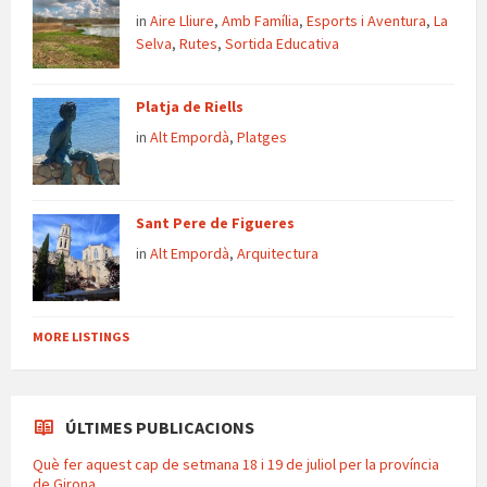
in
Aire Lliure
,
Amb Família
,
Esports i Aventura
,
La
Selva
,
Rutes
,
Sortida Educativa
Platja de Riells
in
Alt Empordà
,
Platges
Sant Pere de Figueres
in
Alt Empordà
,
Arquitectura
MORE LISTINGS
ÚLTIMES PUBLICACIONS
Què fer aquest cap de setmana 18 i 19 de juliol per la província
de Girona