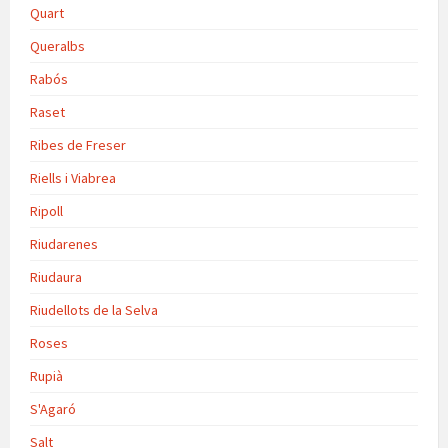
Quart
Queralbs
Rabós
Raset
Ribes de Freser
Riells i Viabrea
Ripoll
Riudarenes
Riudaura
Riudellots de la Selva
Roses
Rupià
S'Agaró
Salt