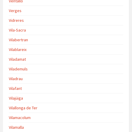
Ventalló
Verges
Vidreres
Vila-Sacra
Vilabertran
Vilablareix
Viladamat
Vilademuls
Viladrau
Vilafant
Vilajüiga
Vilallonga de Ter
Vilamacolum
Vilamalla