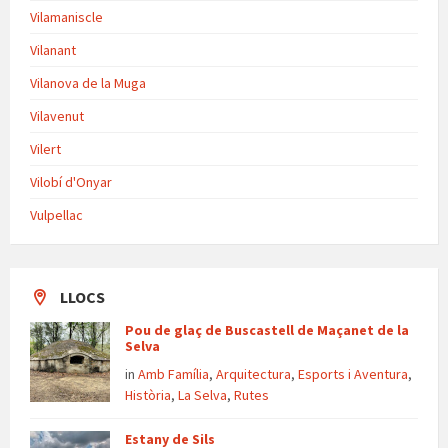
Vilamaniscle
Vilanant
Vilanova de la Muga
Vilavenut
Vilert
Vilobí d'Onyar
Vulpellac
LLOCS
Pou de glaç de Buscastell de Maçanet de la
Selva
in
Amb Família
,
Arquitectura
,
Esports i Aventura
,
Història
,
La Selva
,
Rutes
Estany de Sils