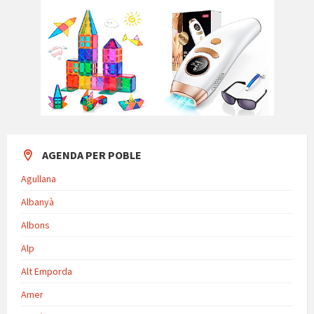
AGENDA PER POBLE
Agullana
Albanyà
Albons
Alp
Alt Emporda
Amer