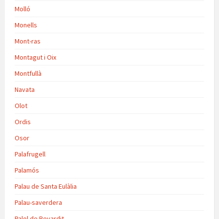
Molló
Monells
Mont-ras
Montagut i Oix
Montfullà
Navata
Olot
Ordis
Osor
Palafrugell
Palamós
Palau de Santa Eulàlia
Palau-saverdera
Palol de Revardit