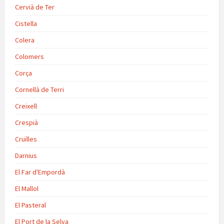
Cervià de Ter
Cistella
Colera
Colomers
Corça
Cornellà de Terri
Creixell
Crespià
Cruïlles
Darnius
El Far d'Empordà
El Mallol
El Pasteral
El Port de la Selva