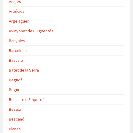
Anglès
Arbúcies
Argelaguer
Avinyonet de Puigventós
Banyoles
Barcelona
Bàscara
Batet de la Serra
Begudà
Begur
Bellcaire d'Empordà
Besalú
Bescanó
Blanes