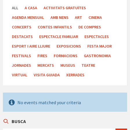
ALL
A CASA
ACTIVITATS GRATUÏTES
AGENDA MENSUAL
AMB NENS
ART
CINEMA
CONCERTS
CONTES INFANTILS
DE COMPRES
DESTACATS
ESPECTACLE FAMILIAR
ESPECTACLES
ESPORT I AIRE LLIURE
EXPOSICIONS
FESTA MAJOR
FESTIVALS
FIRES
FORMACIONS
GASTRONOMIA
JORNADES
MERCATS
MUSEUS
TEATRE
VIRTUAL
VISITA GUIADA
XERRADES
No events matched your criteria
BUSCA