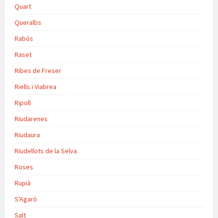
Quart
Queralbs
Rabós
Raset
Ribes de Freser
Riells i Viabrea
Ripoll
Riudarenes
Riudaura
Riudellots de la Selva
Roses
Rupià
S'Agaró
Salt