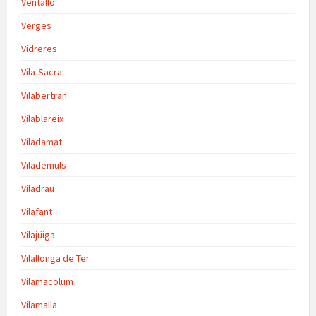
Ventalló
Verges
Vidreres
Vila-Sacra
Vilabertran
Vilablareix
Viladamat
Vilademuls
Viladrau
Vilafant
Vilajüiga
Vilallonga de Ter
Vilamacolum
Vilamalla