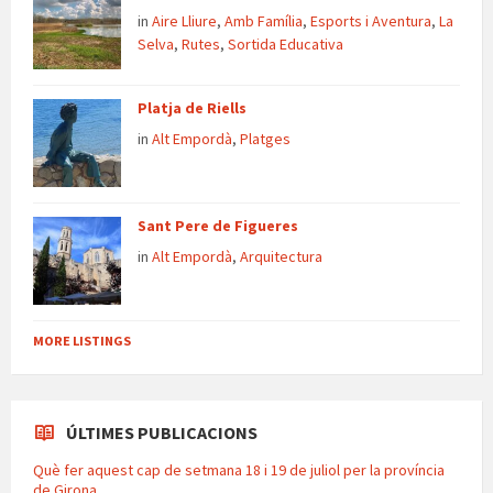
in
Aire Lliure
,
Amb Família
,
Esports i Aventura
,
La
Selva
,
Rutes
,
Sortida Educativa
Platja de Riells
in
Alt Empordà
,
Platges
Sant Pere de Figueres
in
Alt Empordà
,
Arquitectura
MORE LISTINGS
ÚLTIMES PUBLICACIONS
Què fer aquest cap de setmana 18 i 19 de juliol per la província
de Girona