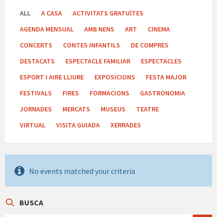
ALL
A CASA
ACTIVITATS GRATUÏTES
AGENDA MENSUAL
AMB NENS
ART
CINEMA
CONCERTS
CONTES INFANTILS
DE COMPRES
DESTACATS
ESPECTACLE FAMILIAR
ESPECTACLES
ESPORT I AIRE LLIURE
EXPOSICIONS
FESTA MAJOR
FESTIVALS
FIRES
FORMACIONS
GASTRONOMIA
JORNADES
MERCATS
MUSEUS
TEATRE
VIRTUAL
VISITA GUIADA
XERRADES
No events matched your criteria
BUSCA