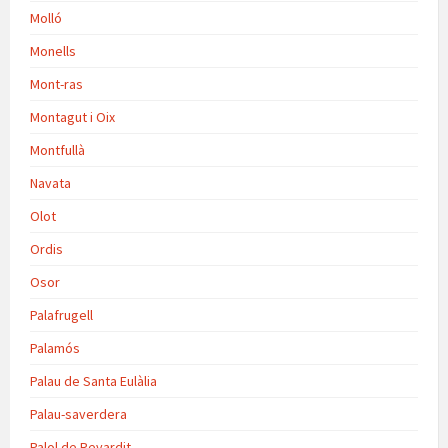
Molló
Monells
Mont-ras
Montagut i Oix
Montfullà
Navata
Olot
Ordis
Osor
Palafrugell
Palamós
Palau de Santa Eulàlia
Palau-saverdera
Palol de Revardit