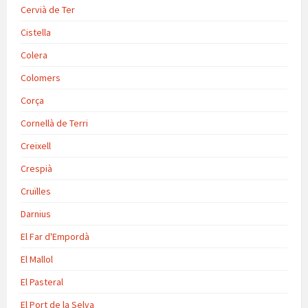
Cervià de Ter
Cistella
Colera
Colomers
Corça
Cornellà de Terri
Creixell
Crespià
Cruïlles
Darnius
El Far d'Empordà
El Mallol
El Pasteral
El Port de la Selva