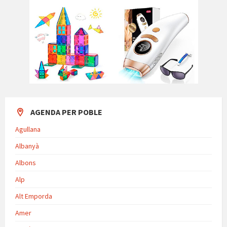
AGENDA PER POBLE
Agullana
Albanyà
Albons
Alp
Alt Emporda
Amer