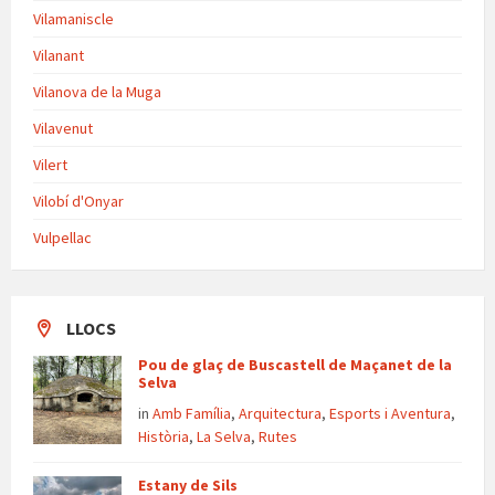
Vilamaniscle
Vilanant
Vilanova de la Muga
Vilavenut
Vilert
Vilobí d'Onyar
Vulpellac
LLOCS
Pou de glaç de Buscastell de Maçanet de la
Selva
in
Amb Família
,
Arquitectura
,
Esports i Aventura
,
Història
,
La Selva
,
Rutes
Estany de Sils