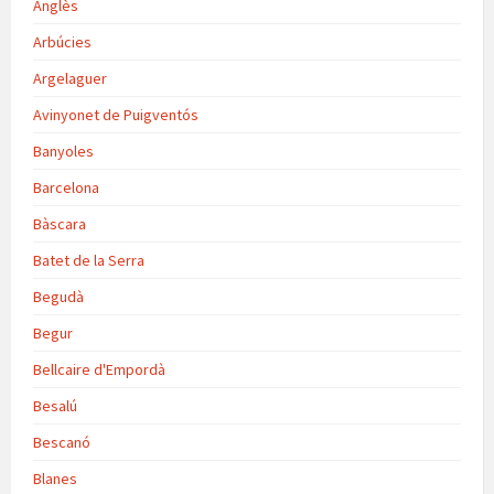
Anglès
Arbúcies
Argelaguer
Avinyonet de Puigventós
Banyoles
Barcelona
Bàscara
Batet de la Serra
Begudà
Begur
Bellcaire d'Empordà
Besalú
Bescanó
Blanes