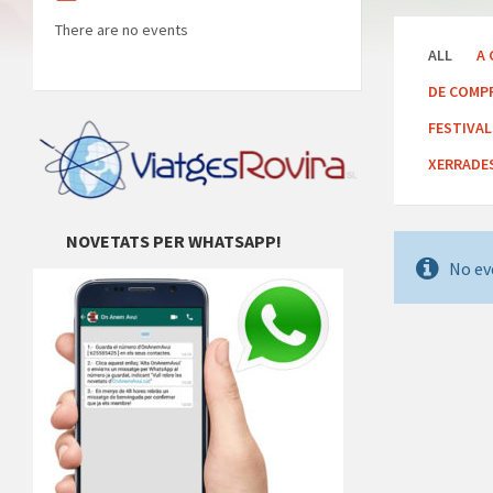
There are no events
ALL
A 
DE COMP
FESTIVA
XERRADE
NOVETATS PER WHATSAPP!
No ev