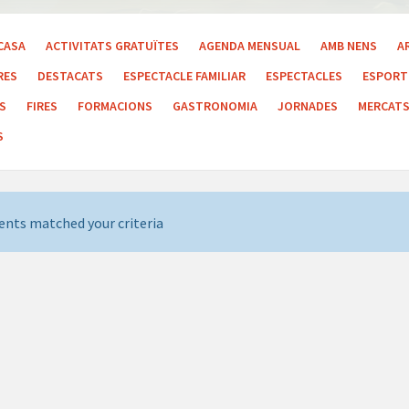
CASA
ACTIVITATS GRATUÏTES
AGENDA MENSUAL
AMB NENS
A
RES
DESTACATS
ESPECTACLE FAMILIAR
ESPECTACLES
ESPORT 
LS
FIRES
FORMACIONS
GASTRONOMIA
JORNADES
MERCAT
S
ents matched your criteria