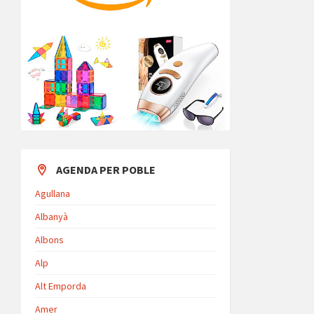
AGENDA PER POBLE
Agullana
Albanyà
Albons
Alp
Alt Emporda
Amer