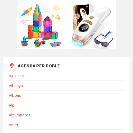
AGENDA PER POBLE
Agullana
Albanyà
Albons
Alp
Alt Emporda
Amer