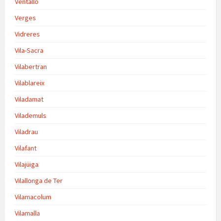
Ventalló
Verges
Vidreres
Vila-Sacra
Vilabertran
Vilablareix
Viladamat
Vilademuls
Viladrau
Vilafant
Vilajüiga
Vilallonga de Ter
Vilamacolum
Vilamalla