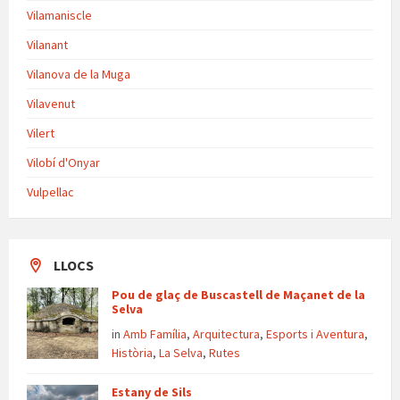
Vilamaniscle
Vilanant
Vilanova de la Muga
Vilavenut
Vilert
Vilobí d'Onyar
Vulpellac
LLOCS
Pou de glaç de Buscastell de Maçanet de la
Selva
in
Amb Família
,
Arquitectura
,
Esports i Aventura
,
Història
,
La Selva
,
Rutes
Estany de Sils