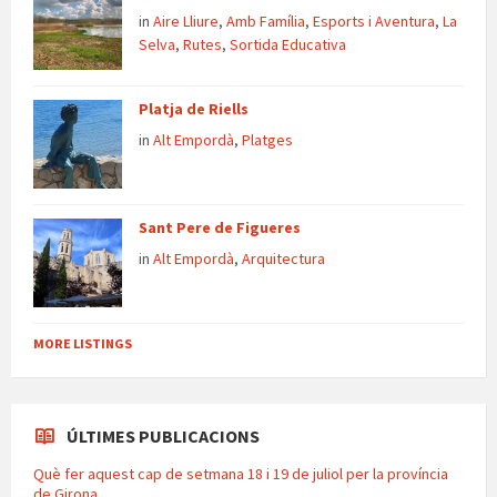
in
Aire Lliure
,
Amb Família
,
Esports i Aventura
,
La
Selva
,
Rutes
,
Sortida Educativa
Platja de Riells
in
Alt Empordà
,
Platges
Sant Pere de Figueres
in
Alt Empordà
,
Arquitectura
MORE LISTINGS
ÚLTIMES PUBLICACIONS
Què fer aquest cap de setmana 18 i 19 de juliol per la província
de Girona