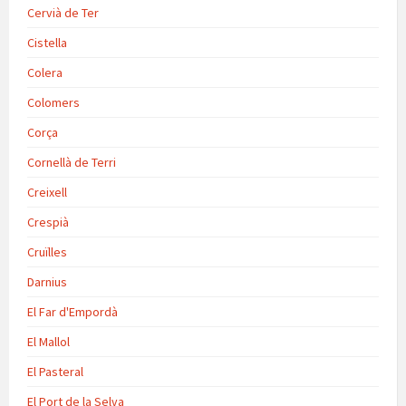
Cervià de Ter
Cistella
Colera
Colomers
Corça
Cornellà de Terri
Creixell
Crespià
Cruïlles
Darnius
El Far d'Empordà
El Mallol
El Pasteral
El Port de la Selva