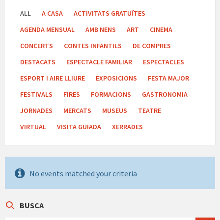
ALL
A CASA
ACTIVITATS GRATUÏTES
AGENDA MENSUAL
AMB NENS
ART
CINEMA
CONCERTS
CONTES INFANTILS
DE COMPRES
DESTACATS
ESPECTACLE FAMILIAR
ESPECTACLES
ESPORT I AIRE LLIURE
EXPOSICIONS
FESTA MAJOR
FESTIVALS
FIRES
FORMACIONS
GASTRONOMIA
JORNADES
MERCATS
MUSEUS
TEATRE
VIRTUAL
VISITA GUIADA
XERRADES
No events matched your criteria
BUSCA