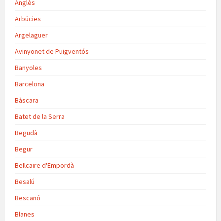
Anglès
Arbúcies
Argelaguer
Avinyonet de Puigventós
Banyoles
Barcelona
Bàscara
Batet de la Serra
Begudà
Begur
Bellcaire d'Empordà
Besalú
Bescanó
Blanes