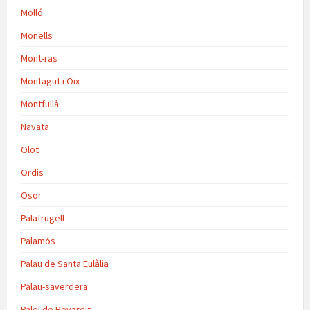
Molló
Monells
Mont-ras
Montagut i Oix
Montfullà
Navata
Olot
Ordis
Osor
Palafrugell
Palamós
Palau de Santa Eulàlia
Palau-saverdera
Palol de Revardit