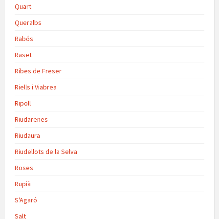
Quart
Queralbs
Rabós
Raset
Ribes de Freser
Riells i Viabrea
Ripoll
Riudarenes
Riudaura
Riudellots de la Selva
Roses
Rupià
S'Agaró
Salt