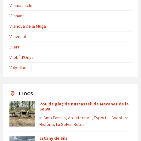
Vilamaniscle
Vilanant
Vilanova de la Muga
Vilavenut
Vilert
Vilobí d'Onyar
Vulpellac
LLOCS
Pou de glaç de Buscastell de Maçanet de la
Selva
in
Amb Família
,
Arquitectura
,
Esports i Aventura
,
Història
,
La Selva
,
Rutes
Estany de Sils