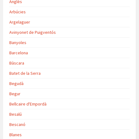
Anglès
Arbúcies
Argelaguer
Avinyonet de Puigventós
Banyoles
Barcelona
Bàscara
Batet de la Serra
Begudà
Begur
Bellcaire d'Empordà
Besalú
Bescanó
Blanes