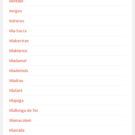
Ventalló
Verges
Vidreres
Vila-Sacra
Vilabertran
Vilablareix
Viladamat
Vilademuls
Viladrau
Vilafant
Vilajüiga
Vilallonga de Ter
Vilamacolum
Vilamalla