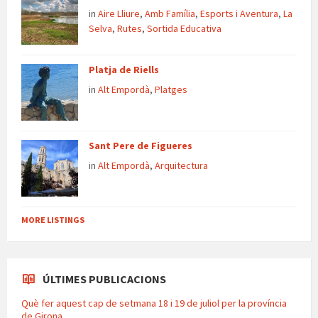
in
Aire Lliure
,
Amb Família
,
Esports i Aventura
,
La
Selva
,
Rutes
,
Sortida Educativa
Platja de Riells
in
Alt Empordà
,
Platges
Sant Pere de Figueres
in
Alt Empordà
,
Arquitectura
MORE LISTINGS
ÚLTIMES PUBLICACIONS
Què fer aquest cap de setmana 18 i 19 de juliol per la província
de Girona