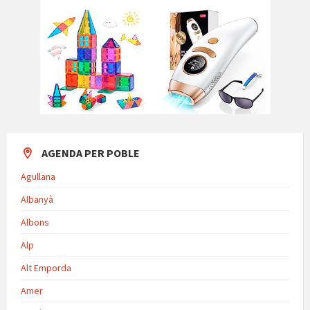
AGENDA PER POBLE
Agullana
Albanyà
Albons
Alp
Alt Emporda
Amer