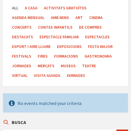
ALL
A CASA
ACTIVITATS GRATUÏTES
AGENDA MENSUAL
AMB NENS
ART
CINEMA
CONCERTS
CONTES INFANTILS
DE COMPRES
DESTACATS
ESPECTACLE FAMILIAR
ESPECTACLES
ESPORT I AIRE LLIURE
EXPOSICIONS
FESTA MAJOR
FESTIVALS
FIRES
FORMACIONS
GASTRONOMIA
JORNADES
MERCATS
MUSEUS
TEATRE
VIRTUAL
VISITA GUIADA
XERRADES
No events matched your criteria
BUSCA