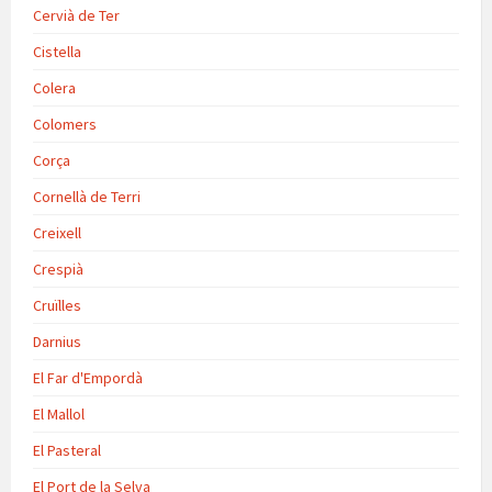
Cervià de Ter
Cistella
Colera
Colomers
Corça
Cornellà de Terri
Creixell
Crespià
Cruïlles
Darnius
El Far d'Empordà
El Mallol
El Pasteral
El Port de la Selva