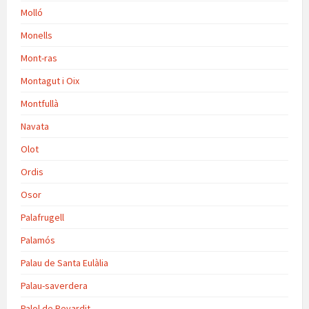
Molló
Monells
Mont-ras
Montagut i Oix
Montfullà
Navata
Olot
Ordis
Osor
Palafrugell
Palamós
Palau de Santa Eulàlia
Palau-saverdera
Palol de Revardit