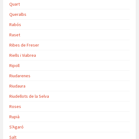
Quart
Queralbs
Rabós
Raset
Ribes de Freser
Riells i Viabrea
Ripoll
Riudarenes
Riudaura
Riudellots de la Selva
Roses
Rupià
S'Agaró
Salt