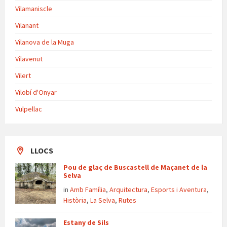
Vilamaniscle
Vilanant
Vilanova de la Muga
Vilavenut
Vilert
Vilobí d'Onyar
Vulpellac
LLOCS
Pou de glaç de Buscastell de Maçanet de la
Selva
in
Amb Família
,
Arquitectura
,
Esports i Aventura
,
Història
,
La Selva
,
Rutes
Estany de Sils