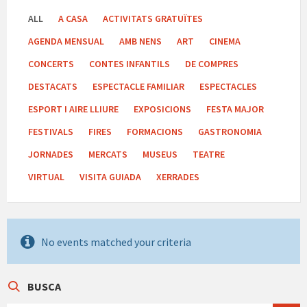
ALL
A CASA
ACTIVITATS GRATUÏTES
AGENDA MENSUAL
AMB NENS
ART
CINEMA
CONCERTS
CONTES INFANTILS
DE COMPRES
DESTACATS
ESPECTACLE FAMILIAR
ESPECTACLES
ESPORT I AIRE LLIURE
EXPOSICIONS
FESTA MAJOR
FESTIVALS
FIRES
FORMACIONS
GASTRONOMIA
JORNADES
MERCATS
MUSEUS
TEATRE
VIRTUAL
VISITA GUIADA
XERRADES
No events matched your criteria
BUSCA