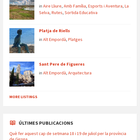
in
Aire Lliure
,
Amb Família
,
Esports i Aventura
,
La
Selva
,
Rutes
,
Sortida Educativa
Platja de Riells
in
Alt Empordà
,
Platges
Sant Pere de Figueres
in
Alt Empordà
,
Arquitectura
MORE LISTINGS
ÚLTIMES PUBLICACIONS
Què fer aquest cap de setmana 18 i 19 de juliol per la província
de Girona