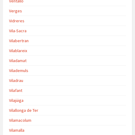
Ventalló
Verges
Vidreres
Vila-Sacra
Vilabertran
Vilablareix
Viladamat
Vilademuls
Viladrau
Vilafant
Vilajüiga
Vilallonga de Ter
Vilamacolum
Vilamalla