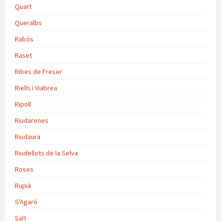
Quart
Queralbs
Rabós
Raset
Ribes de Freser
Riells i Viabrea
Ripoll
Riudarenes
Riudaura
Riudellots de la Selva
Roses
Rupià
S'Agaró
Salt