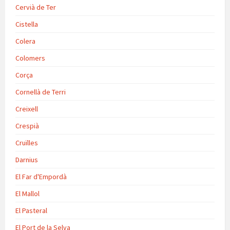
Cervià de Ter
Cistella
Colera
Colomers
Corça
Cornellà de Terri
Creixell
Crespià
Cruïlles
Darnius
El Far d'Empordà
El Mallol
El Pasteral
El Port de la Selva