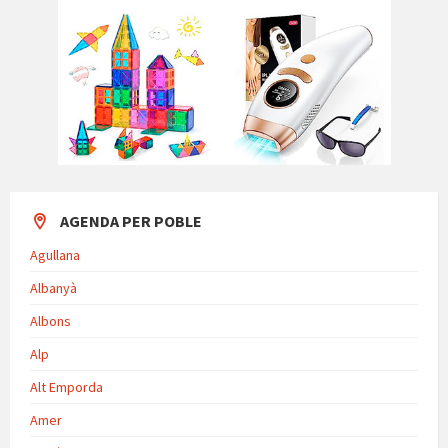
AGENDA PER POBLE
Agullana
Albanyà
Albons
Alp
Alt Emporda
Amer