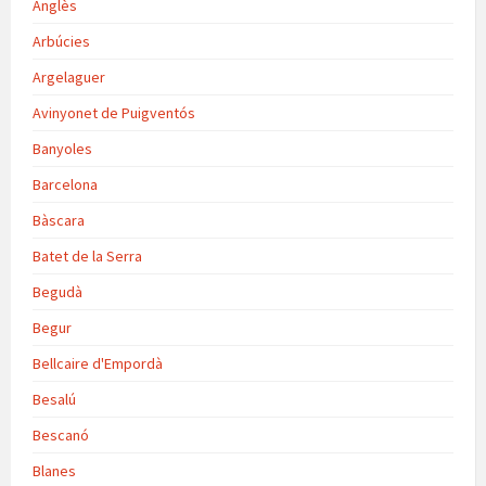
Anglès
Arbúcies
Argelaguer
Avinyonet de Puigventós
Banyoles
Barcelona
Bàscara
Batet de la Serra
Begudà
Begur
Bellcaire d'Empordà
Besalú
Bescanó
Blanes