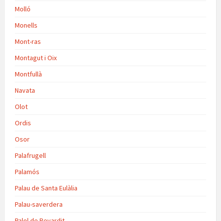
Molló
Monells
Mont-ras
Montagut i Oix
Montfullà
Navata
Olot
Ordis
Osor
Palafrugell
Palamós
Palau de Santa Eulàlia
Palau-saverdera
Palol de Revardit