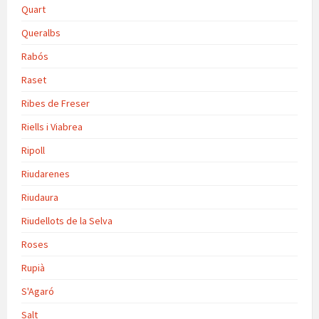
Quart
Queralbs
Rabós
Raset
Ribes de Freser
Riells i Viabrea
Ripoll
Riudarenes
Riudaura
Riudellots de la Selva
Roses
Rupià
S'Agaró
Salt