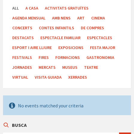
ALL
A CASA
ACTIVITATS GRATUÏTES
AGENDA MENSUAL
AMB NENS
ART
CINEMA
CONCERTS
CONTES INFANTILS
DE COMPRES
DESTACATS
ESPECTACLE FAMILIAR
ESPECTACLES
ESPORT I AIRE LLIURE
EXPOSICIONS
FESTA MAJOR
FESTIVALS
FIRES
FORMACIONS
GASTRONOMIA
JORNADES
MERCATS
MUSEUS
TEATRE
VIRTUAL
VISITA GUIADA
XERRADES
No events matched your criteria
BUSCA