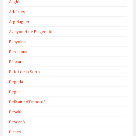
Anglès
Arbúcies
Argelaguer
Avinyonet de Puigventós
Banyoles
Barcelona
Bàscara
Batet de la Serra
Begudà
Begur
Bellcaire d'Empordà
Besalú
Bescanó
Blanes