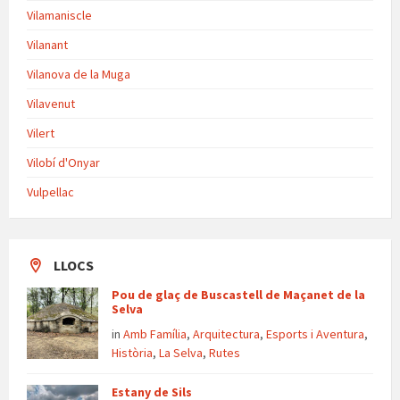
Vilamaniscle
Vilanant
Vilanova de la Muga
Vilavenut
Vilert
Vilobí d'Onyar
Vulpellac
LLOCS
Pou de glaç de Buscastell de Maçanet de la
Selva
in
Amb Família
,
Arquitectura
,
Esports i Aventura
,
Història
,
La Selva
,
Rutes
Estany de Sils