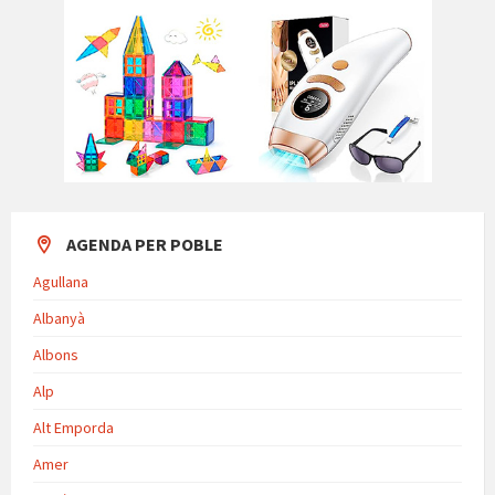
AGENDA PER POBLE
Agullana
Albanyà
Albons
Alp
Alt Emporda
Amer