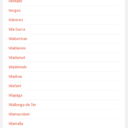
Ventalló
Verges
Vidreres
Vila-Sacra
Vilabertran
Vilablareix
Viladamat
Vilademuls
Viladrau
Vilafant
Vilajüiga
Vilallonga de Ter
Vilamacolum
Vilamalla