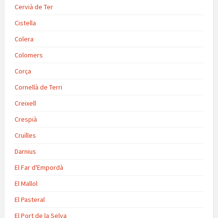
Cervià de Ter
Cistella
Colera
Colomers
Corça
Cornellà de Terri
Creixell
Crespià
Cruïlles
Darnius
El Far d'Empordà
El Mallol
El Pasteral
El Port de la Selva