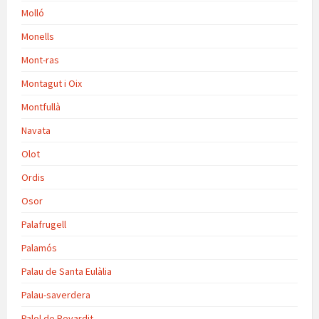
Molló
Monells
Mont-ras
Montagut i Oix
Montfullà
Navata
Olot
Ordis
Osor
Palafrugell
Palamós
Palau de Santa Eulàlia
Palau-saverdera
Palol de Revardit