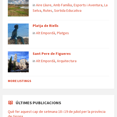
in
Aire Lliure
,
Amb Família
,
Esports i Aventura
,
La
Selva
,
Rutes
,
Sortida Educativa
Platja de Riells
in
Alt Empordà
,
Platges
Sant Pere de Figueres
in
Alt Empordà
,
Arquitectura
MORE LISTINGS
ÚLTIMES PUBLICACIONS
Què fer aquest cap de setmana 18 i 19 de juliol per la província
de Girona