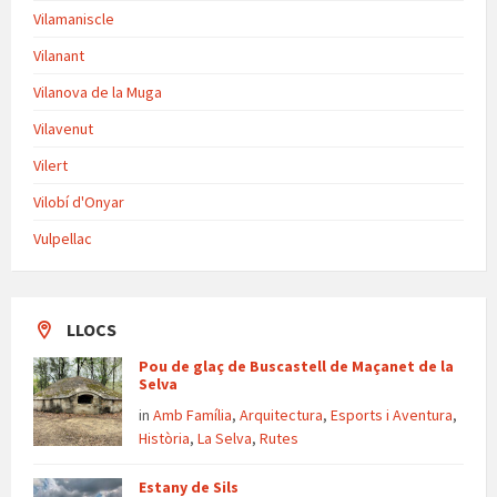
Vilamaniscle
Vilanant
Vilanova de la Muga
Vilavenut
Vilert
Vilobí d'Onyar
Vulpellac
LLOCS
Pou de glaç de Buscastell de Maçanet de la
Selva
in
Amb Família
,
Arquitectura
,
Esports i Aventura
,
Història
,
La Selva
,
Rutes
Estany de Sils