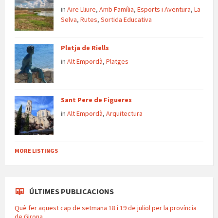
in
Aire Lliure
,
Amb Família
,
Esports i Aventura
,
La
Selva
,
Rutes
,
Sortida Educativa
Platja de Riells
in
Alt Empordà
,
Platges
Sant Pere de Figueres
in
Alt Empordà
,
Arquitectura
MORE LISTINGS
ÚLTIMES PUBLICACIONS
Què fer aquest cap de setmana 18 i 19 de juliol per la província
de Girona