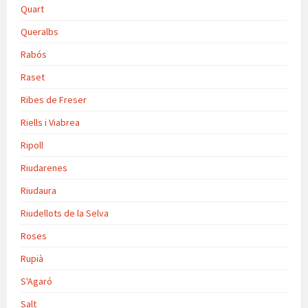
Quart
Queralbs
Rabós
Raset
Ribes de Freser
Riells i Viabrea
Ripoll
Riudarenes
Riudaura
Riudellots de la Selva
Roses
Rupià
S'Agaró
Salt