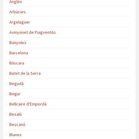
Anglès
Arbúcies
Argelaguer
Avinyonet de Puigventós
Banyoles
Barcelona
Bàscara
Batet de la Serra
Begudà
Begur
Bellcaire d'Empordà
Besalú
Bescanó
Blanes