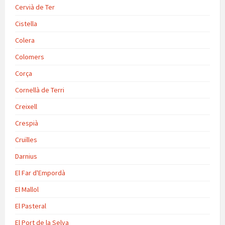
Cervià de Ter
Cistella
Colera
Colomers
Corça
Cornellà de Terri
Creixell
Crespià
Cruïlles
Darnius
El Far d'Empordà
El Mallol
El Pasteral
El Port de la Selva