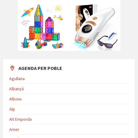
AGENDA PER POBLE
Agullana
Albanyà
Albons
Alp
Alt Emporda
Amer