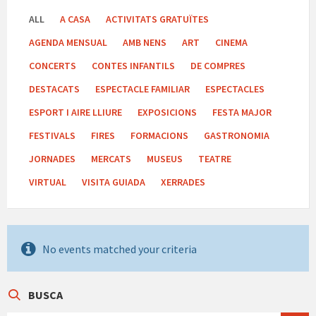
ALL
A CASA
ACTIVITATS GRATUÏTES
AGENDA MENSUAL
AMB NENS
ART
CINEMA
CONCERTS
CONTES INFANTILS
DE COMPRES
DESTACATS
ESPECTACLE FAMILIAR
ESPECTACLES
ESPORT I AIRE LLIURE
EXPOSICIONS
FESTA MAJOR
FESTIVALS
FIRES
FORMACIONS
GASTRONOMIA
JORNADES
MERCATS
MUSEUS
TEATRE
VIRTUAL
VISITA GUIADA
XERRADES
No events matched your criteria
BUSCA