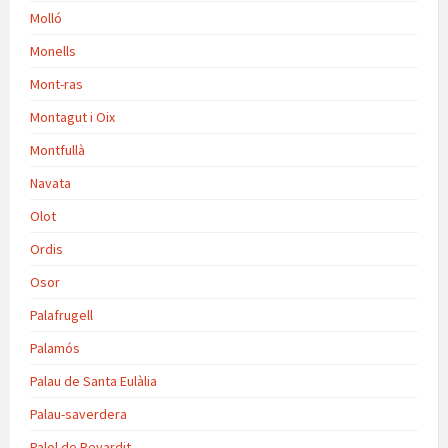
Molló
Monells
Mont-ras
Montagut i Oix
Montfullà
Navata
Olot
Ordis
Osor
Palafrugell
Palamós
Palau de Santa Eulàlia
Palau-saverdera
Palol de Revardit