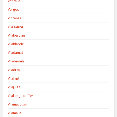
Ventalló
Verges
Vidreres
Vila-Sacra
Vilabertran
Vilablareix
Viladamat
Vilademuls
Viladrau
Vilafant
Vilajüiga
Vilallonga de Ter
Vilamacolum
Vilamalla