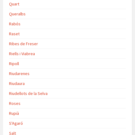
Quart
Queralbs
Rabós
Raset
Ribes de Freser
Riells i Viabrea
Ripoll
Riudarenes
Riudaura
Riudellots de la Selva
Roses
Rupià
S'Agaró
Salt