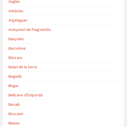
Anglès
Arbúcies
Argelaguer
Avinyonet de Puigventós
Banyoles
Barcelona
Bàscara
Batet de la Serra
Begudà
Begur
Bellcaire d'Empordà
Besalú
Bescanó
Blanes