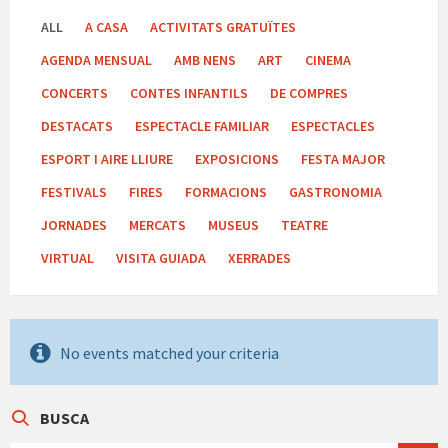
ALL
A CASA
ACTIVITATS GRATUÏTES
AGENDA MENSUAL
AMB NENS
ART
CINEMA
CONCERTS
CONTES INFANTILS
DE COMPRES
DESTACATS
ESPECTACLE FAMILIAR
ESPECTACLES
ESPORT I AIRE LLIURE
EXPOSICIONS
FESTA MAJOR
FESTIVALS
FIRES
FORMACIONS
GASTRONOMIA
JORNADES
MERCATS
MUSEUS
TEATRE
VIRTUAL
VISITA GUIADA
XERRADES
No events matched your criteria
BUSCA