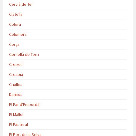
Cervià de Ter
Cistella
Colera
Colomers
Corça
Cornellà de Terri
Creixell
Crespià
Cruïlles
Darnius
El Far d'Empordà
El Mallol
El Pasteral
El Port de la Selva