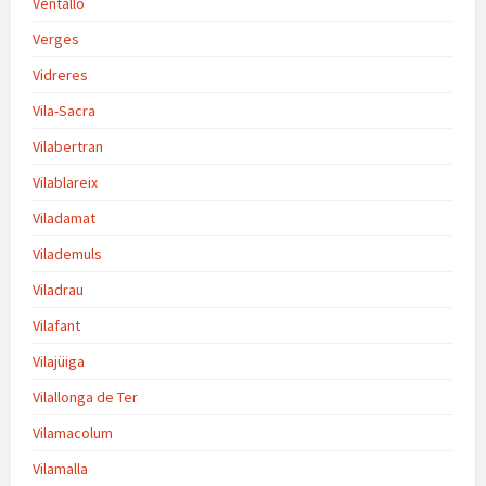
Ventalló
Verges
Vidreres
Vila-Sacra
Vilabertran
Vilablareix
Viladamat
Vilademuls
Viladrau
Vilafant
Vilajüiga
Vilallonga de Ter
Vilamacolum
Vilamalla