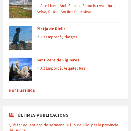
in
Aire Lliure
,
Amb Família
,
Esports i Aventura
,
La
Selva
,
Rutes
,
Sortida Educativa
Platja de Riells
in
Alt Empordà
,
Platges
Sant Pere de Figueres
in
Alt Empordà
,
Arquitectura
MORE LISTINGS
ÚLTIMES PUBLICACIONS
Què fer aquest cap de setmana 18 i 19 de juliol per la província
de Girona