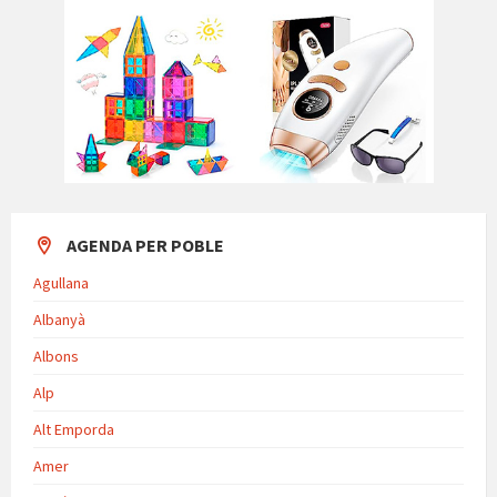
AGENDA PER POBLE
Agullana
Albanyà
Albons
Alp
Alt Emporda
Amer