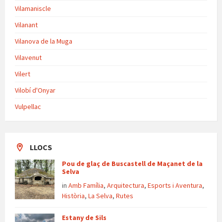
Vilamaniscle
Vilanant
Vilanova de la Muga
Vilavenut
Vilert
Vilobí d'Onyar
Vulpellac
LLOCS
Pou de glaç de Buscastell de Maçanet de la
Selva
in
Amb Família
,
Arquitectura
,
Esports i Aventura
,
Història
,
La Selva
,
Rutes
Estany de Sils