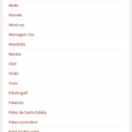
Molló
Monells
Mont-ras
Montagut i Oix
Montfullà
Navata
Olot
Ordis
Osor
Palafrugell
Palamós
Palau de Santa Eulàlia
Palau-saverdera
Palol de Revardit