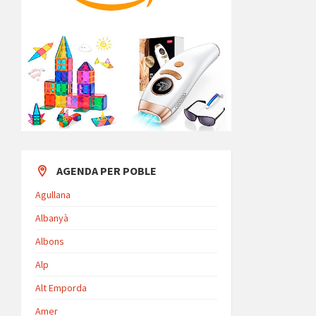
AGENDA PER POBLE
Agullana
Albanyà
Albons
Alp
Alt Emporda
Amer