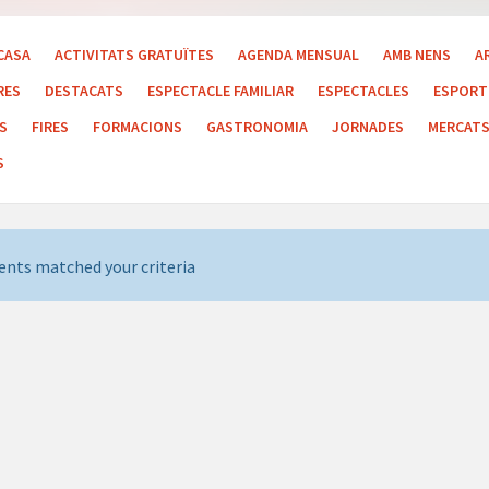
CASA
ACTIVITATS GRATUÏTES
AGENDA MENSUAL
AMB NENS
A
RES
DESTACATS
ESPECTACLE FAMILIAR
ESPECTACLES
ESPORT 
LS
FIRES
FORMACIONS
GASTRONOMIA
JORNADES
MERCAT
S
ents matched your criteria