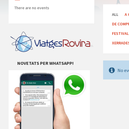
There are no events
ALL
A 
DE COMP
FESTIVA
XERRADE
NOVETATS PER WHATSAPP!
No ev