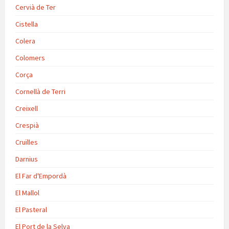
Cervià de Ter
Cistella
Colera
Colomers
Corça
Cornellà de Terri
Creixell
Crespià
Cruïlles
Darnius
El Far d'Empordà
El Mallol
El Pasteral
El Port de la Selva