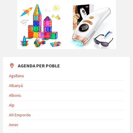
AGENDA PER POBLE
Agullana
Albanyà
Albons
Alp
Alt Emporda
Amer