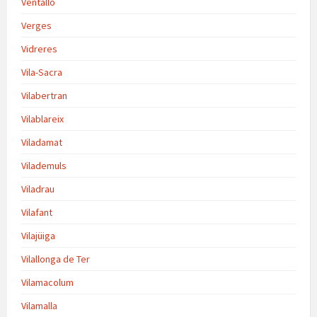
Ventalló
Verges
Vidreres
Vila-Sacra
Vilabertran
Vilablareix
Viladamat
Vilademuls
Viladrau
Vilafant
Vilajüiga
Vilallonga de Ter
Vilamacolum
Vilamalla