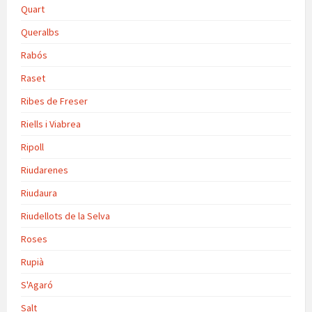
Quart
Queralbs
Rabós
Raset
Ribes de Freser
Riells i Viabrea
Ripoll
Riudarenes
Riudaura
Riudellots de la Selva
Roses
Rupià
S'Agaró
Salt