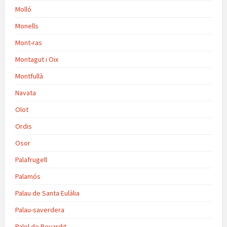
Molló
Monells
Mont-ras
Montagut i Oix
Montfullà
Navata
Olot
Ordis
Osor
Palafrugell
Palamós
Palau de Santa Eulàlia
Palau-saverdera
Palol de Revardit