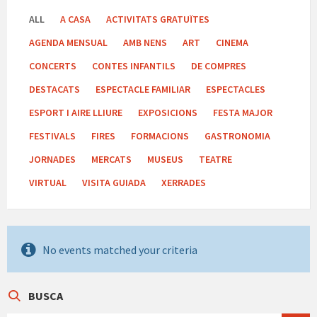
ALL
A CASA
ACTIVITATS GRATUÏTES
AGENDA MENSUAL
AMB NENS
ART
CINEMA
CONCERTS
CONTES INFANTILS
DE COMPRES
DESTACATS
ESPECTACLE FAMILIAR
ESPECTACLES
ESPORT I AIRE LLIURE
EXPOSICIONS
FESTA MAJOR
FESTIVALS
FIRES
FORMACIONS
GASTRONOMIA
JORNADES
MERCATS
MUSEUS
TEATRE
VIRTUAL
VISITA GUIADA
XERRADES
No events matched your criteria
BUSCA