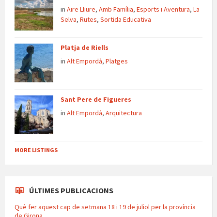
in
Aire Lliure
,
Amb Família
,
Esports i Aventura
,
La
Selva
,
Rutes
,
Sortida Educativa
Platja de Riells
in
Alt Empordà
,
Platges
Sant Pere de Figueres
in
Alt Empordà
,
Arquitectura
MORE LISTINGS
ÚLTIMES PUBLICACIONS
Què fer aquest cap de setmana 18 i 19 de juliol per la província
de Girona