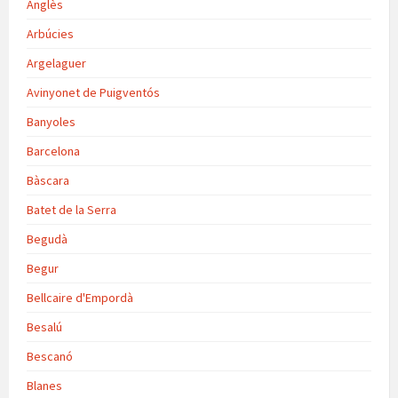
Anglès
Arbúcies
Argelaguer
Avinyonet de Puigventós
Banyoles
Barcelona
Bàscara
Batet de la Serra
Begudà
Begur
Bellcaire d'Empordà
Besalú
Bescanó
Blanes