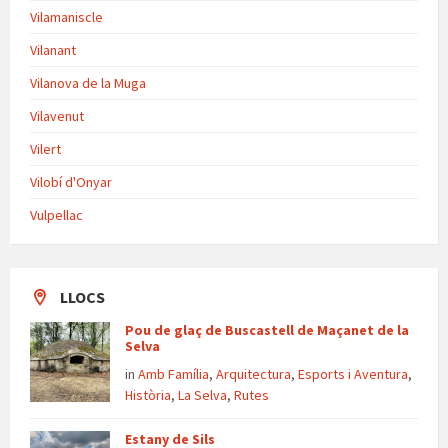
Vilamaniscle
Vilanant
Vilanova de la Muga
Vilavenut
Vilert
Vilobí d'Onyar
Vulpellac
LLOCS
Pou de glaç de Buscastell de Maçanet de la
Selva
in
Amb Família
,
Arquitectura
,
Esports i Aventura
,
Història
,
La Selva
,
Rutes
Estany de Sils