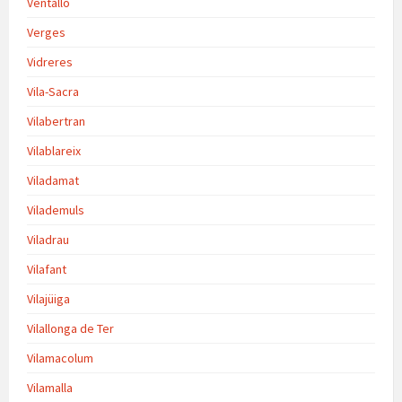
Ventalló
Verges
Vidreres
Vila-Sacra
Vilabertran
Vilablareix
Viladamat
Vilademuls
Viladrau
Vilafant
Vilajüiga
Vilallonga de Ter
Vilamacolum
Vilamalla