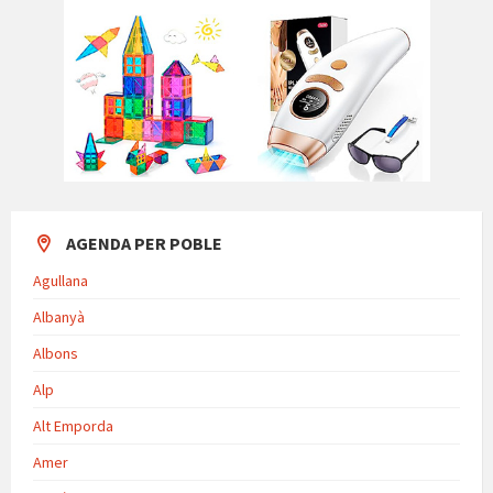
AGENDA PER POBLE
Agullana
Albanyà
Albons
Alp
Alt Emporda
Amer