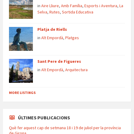
in
Aire Lliure
,
Amb Família
,
Esports i Aventura
,
La
Selva
,
Rutes
,
Sortida Educativa
Platja de Riells
in
Alt Empordà
,
Platges
Sant Pere de Figueres
in
Alt Empordà
,
Arquitectura
MORE LISTINGS
ÚLTIMES PUBLICACIONS
Què fer aquest cap de setmana 18 i 19 de juliol per la província
de Girona