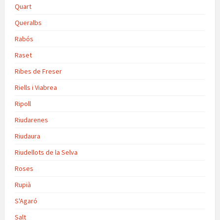
Quart
Queralbs
Rabós
Raset
Ribes de Freser
Riells i Viabrea
Ripoll
Riudarenes
Riudaura
Riudellots de la Selva
Roses
Rupià
S'Agaró
Salt