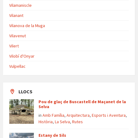
Vilamaniscle
Vilanant
Vilanova de la Muga
Vilavenut
Vilert
Vilobí d'Onyar
Vulpellac
LLOCS
Pou de glaç de Buscastell de Maçanet de la
Selva
in
Amb Família
,
Arquitectura
,
Esports i Aventura
,
Història
,
La Selva
,
Rutes
Estany de Sils