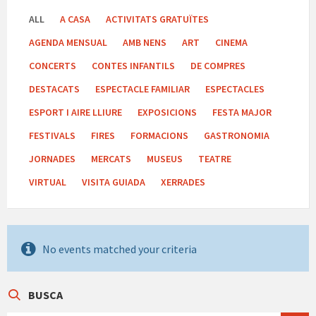
ALL
A CASA
ACTIVITATS GRATUÏTES
AGENDA MENSUAL
AMB NENS
ART
CINEMA
CONCERTS
CONTES INFANTILS
DE COMPRES
DESTACATS
ESPECTACLE FAMILIAR
ESPECTACLES
ESPORT I AIRE LLIURE
EXPOSICIONS
FESTA MAJOR
FESTIVALS
FIRES
FORMACIONS
GASTRONOMIA
JORNADES
MERCATS
MUSEUS
TEATRE
VIRTUAL
VISITA GUIADA
XERRADES
No events matched your criteria
BUSCA