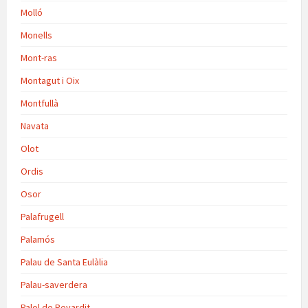
Molló
Monells
Mont-ras
Montagut i Oix
Montfullà
Navata
Olot
Ordis
Osor
Palafrugell
Palamós
Palau de Santa Eulàlia
Palau-saverdera
Palol de Revardit