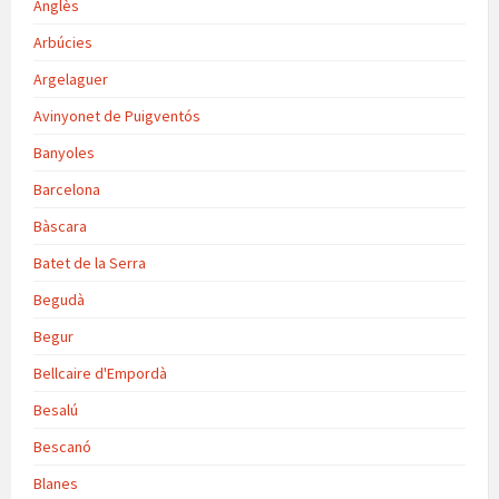
Anglès
Arbúcies
Argelaguer
Avinyonet de Puigventós
Banyoles
Barcelona
Bàscara
Batet de la Serra
Begudà
Begur
Bellcaire d'Empordà
Besalú
Bescanó
Blanes