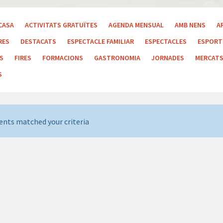
CASA
ACTIVITATS GRATUÏTES
AGENDA MENSUAL
AMB NENS
A
RES
DESTACATS
ESPECTACLE FAMILIAR
ESPECTACLES
ESPORT 
LS
FIRES
FORMACIONS
GASTRONOMIA
JORNADES
MERCAT
S
ents matched your criteria