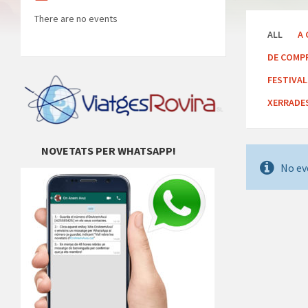
There are no events
ALL
A 
DE COMP
FESTIVA
XERRADE
NOVETATS PER WHATSAPP!
No ev