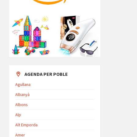
AGENDA PER POBLE
Agullana
Albanyà
Albons
Alp
Alt Emporda
Amer