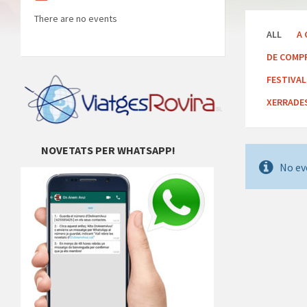
There are no events
ALL
A 
DE COMP
FESTIVA
XERRADE
NOVETATS PER WHATSAPP!
No ev