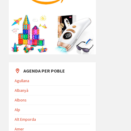
AGENDA PER POBLE
Agullana
Albanyà
Albons
Alp
Alt Emporda
Amer