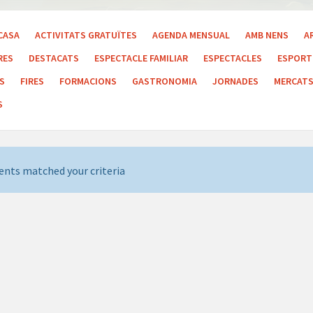
CASA
ACTIVITATS GRATUÏTES
AGENDA MENSUAL
AMB NENS
A
RES
DESTACATS
ESPECTACLE FAMILIAR
ESPECTACLES
ESPORT 
LS
FIRES
FORMACIONS
GASTRONOMIA
JORNADES
MERCAT
S
ents matched your criteria