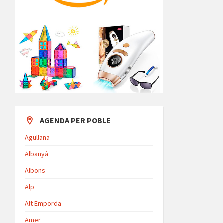
AGENDA PER POBLE
Agullana
Albanyà
Albons
Alp
Alt Emporda
Amer