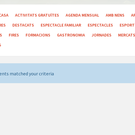
CASA
ACTIVITATS GRATUÏTES
AGENDA MENSUAL
AMB NENS
A
RES
DESTACATS
ESPECTACLE FAMILIAR
ESPECTACLES
ESPORT 
LS
FIRES
FORMACIONS
GASTRONOMIA
JORNADES
MERCAT
S
ents matched your criteria