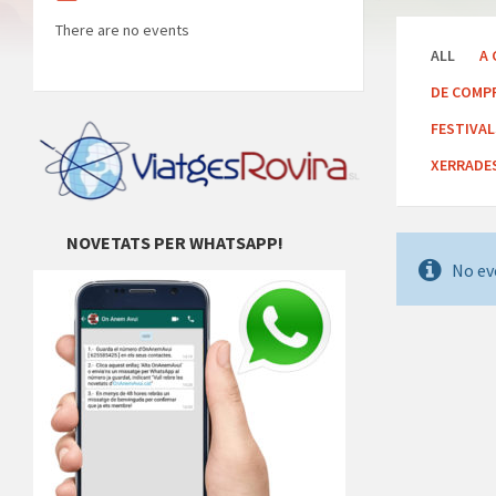
There are no events
ALL
A 
DE COMP
FESTIVA
XERRADE
NOVETATS PER WHATSAPP!
No ev