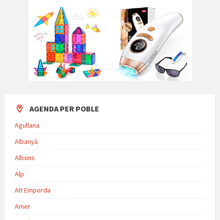
AGENDA PER POBLE
Agullana
Albanyà
Albons
Alp
Alt Emporda
Amer