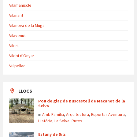
Vilamaniscle
Vilanant
Vilanova de la Muga
Vilavenut
Vilert
Vilobí d'Onyar
Vulpellac
LLOCS
Pou de glaç de Buscastell de Maçanet de la
Selva
in
Amb Família
,
Arquitectura
,
Esports i Aventura
,
Història
,
La Selva
,
Rutes
Estany de Sils