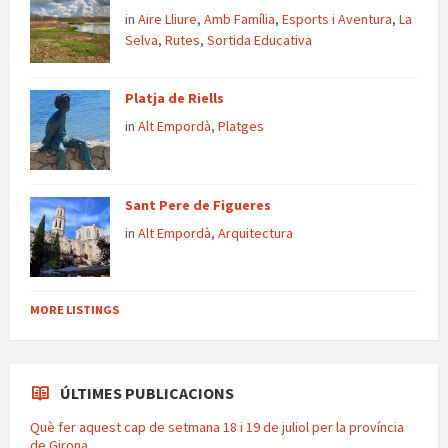
in
Aire Lliure
,
Amb Família
,
Esports i Aventura
,
La
Selva
,
Rutes
,
Sortida Educativa
Platja de Riells
in
Alt Empordà
,
Platges
Sant Pere de Figueres
in
Alt Empordà
,
Arquitectura
MORE LISTINGS
ÚLTIMES PUBLICACIONS
Què fer aquest cap de setmana 18 i 19 de juliol per la província
de Girona