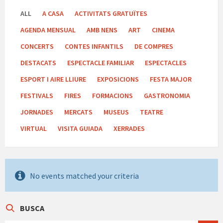
ALL
A CASA
ACTIVITATS GRATUÏTES
AGENDA MENSUAL
AMB NENS
ART
CINEMA
CONCERTS
CONTES INFANTILS
DE COMPRES
DESTACATS
ESPECTACLE FAMILIAR
ESPECTACLES
ESPORT I AIRE LLIURE
EXPOSICIONS
FESTA MAJOR
FESTIVALS
FIRES
FORMACIONS
GASTRONOMIA
JORNADES
MERCATS
MUSEUS
TEATRE
VIRTUAL
VISITA GUIADA
XERRADES
No events matched your criteria
BUSCA