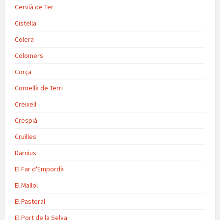
Cervià de Ter
Cistella
Colera
Colomers
Corça
Cornellà de Terri
Creixell
Crespià
Cruïlles
Darnius
El Far d'Empordà
El Mallol
El Pasteral
El Port de la Selva