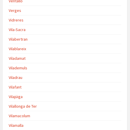
Ventalló
Verges
Vidreres
Vila-Sacra
Vilabertran
Vilablareix
Viladamat
Vilademuls
Viladrau
Vilafant
Vilajüiga
Vilallonga de Ter
Vilamacolum
Vilamalla