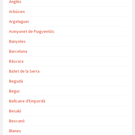
Anglès
Arbúcies
Argelaguer
Avinyonet de Puigventós
Banyoles
Barcelona
Bàscara
Batet de la Serra
Begudà
Begur
Bellcaire d'Empordà
Besalú
Bescanó
Blanes