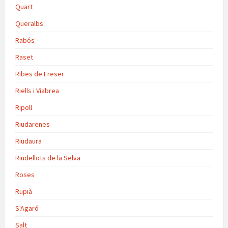
Quart
Queralbs
Rabós
Raset
Ribes de Freser
Riells i Viabrea
Ripoll
Riudarenes
Riudaura
Riudellots de la Selva
Roses
Rupià
S'Agaró
Salt