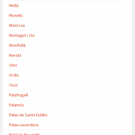
Molló
Monells
Mont-ras
Montagut i Oix
Montfullà
Navata
Olot
Ordis
Osor
Palafrugell
Palamós
Palau de Santa Eulàlia
Palau-saverdera
Palol de Revardit