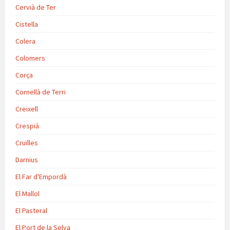
Cervià de Ter
Cistella
Colera
Colomers
Corça
Cornellà de Terri
Creixell
Crespià
Cruïlles
Darnius
El Far d'Empordà
El Mallol
El Pasteral
El Port de la Selva