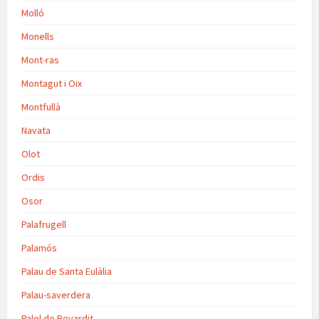
Molló
Monells
Mont-ras
Montagut i Oix
Montfullà
Navata
Olot
Ordis
Osor
Palafrugell
Palamós
Palau de Santa Eulàlia
Palau-saverdera
Palol de Revardit