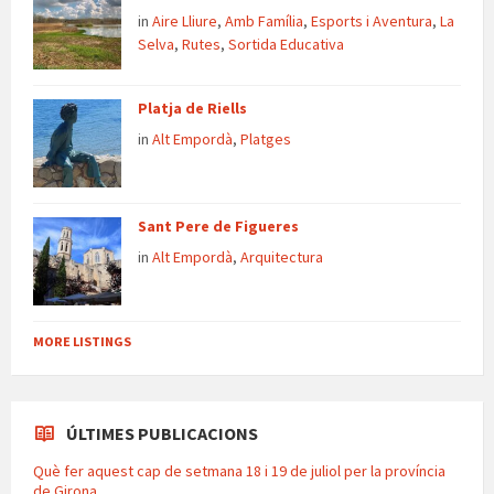
in
Aire Lliure
,
Amb Família
,
Esports i Aventura
,
La
Selva
,
Rutes
,
Sortida Educativa
Platja de Riells
in
Alt Empordà
,
Platges
Sant Pere de Figueres
in
Alt Empordà
,
Arquitectura
MORE LISTINGS
ÚLTIMES PUBLICACIONS
Què fer aquest cap de setmana 18 i 19 de juliol per la província
de Girona