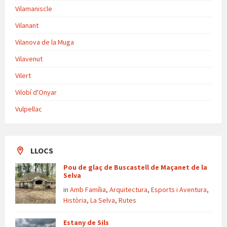
Vilamaniscle
Vilanant
Vilanova de la Muga
Vilavenut
Vilert
Vilobí d'Onyar
Vulpellac
LLOCS
Pou de glaç de Buscastell de Maçanet de la
Selva
in
Amb Família
,
Arquitectura
,
Esports i Aventura
,
Història
,
La Selva
,
Rutes
Estany de Sils