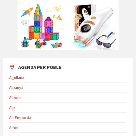
AGENDA PER POBLE
Agullana
Albanyà
Albons
Alp
Alt Emporda
Amer