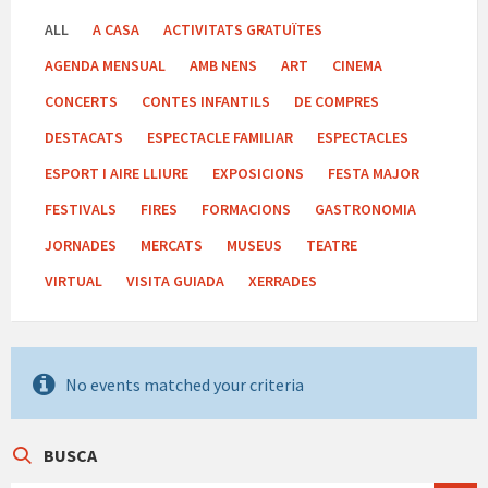
ALL
A CASA
ACTIVITATS GRATUÏTES
AGENDA MENSUAL
AMB NENS
ART
CINEMA
CONCERTS
CONTES INFANTILS
DE COMPRES
DESTACATS
ESPECTACLE FAMILIAR
ESPECTACLES
ESPORT I AIRE LLIURE
EXPOSICIONS
FESTA MAJOR
FESTIVALS
FIRES
FORMACIONS
GASTRONOMIA
JORNADES
MERCATS
MUSEUS
TEATRE
VIRTUAL
VISITA GUIADA
XERRADES
No events matched your criteria
BUSCA