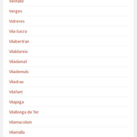
Ventalló
Verges
Vidreres
Vila-Sacra
Vilabertran
Vilablareix
Viladamat
Vilademuls
Viladrau
Vilafant
Vilajüiga
Vilallonga de Ter
Vilamacolum
Vilamalla