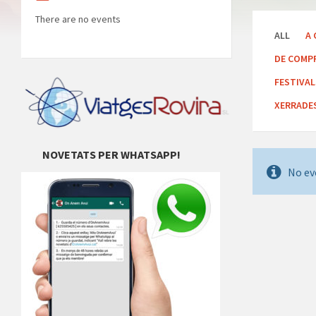
There are no events
ALL
A 
DE COMP
FESTIVA
XERRADE
NOVETATS PER WHATSAPP!
No ev