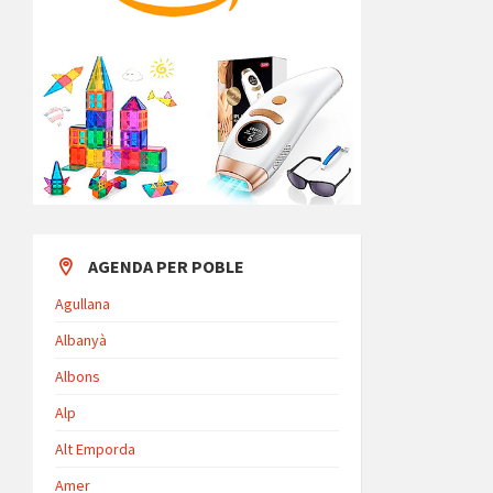
AGENDA PER POBLE
Agullana
Albanyà
Albons
Alp
Alt Emporda
Amer