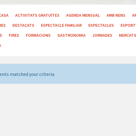
CASA
ACTIVITATS GRATUÏTES
AGENDA MENSUAL
AMB NENS
A
RES
DESTACATS
ESPECTACLE FAMILIAR
ESPECTACLES
ESPORT 
LS
FIRES
FORMACIONS
GASTRONOMIA
JORNADES
MERCAT
S
ents matched your criteria