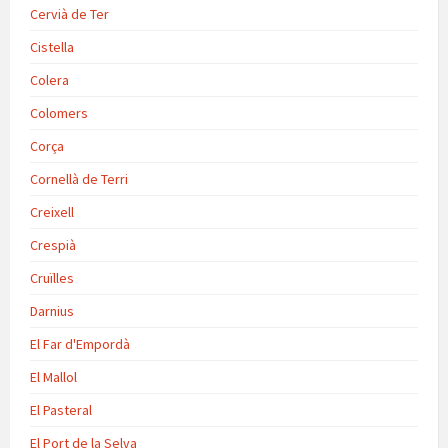
Cervià de Ter
Cistella
Colera
Colomers
Corça
Cornellà de Terri
Creixell
Crespià
Cruïlles
Darnius
El Far d'Empordà
El Mallol
El Pasteral
El Port de la Selva