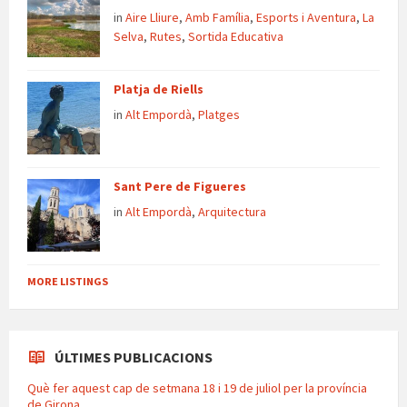
in
Aire Lliure
,
Amb Família
,
Esports i Aventura
,
La
Selva
,
Rutes
,
Sortida Educativa
Platja de Riells
in
Alt Empordà
,
Platges
Sant Pere de Figueres
in
Alt Empordà
,
Arquitectura
MORE LISTINGS
ÚLTIMES PUBLICACIONS
Què fer aquest cap de setmana 18 i 19 de juliol per la província
de Girona