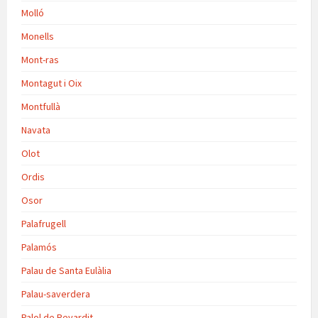
Molló
Monells
Mont-ras
Montagut i Oix
Montfullà
Navata
Olot
Ordis
Osor
Palafrugell
Palamós
Palau de Santa Eulàlia
Palau-saverdera
Palol de Revardit