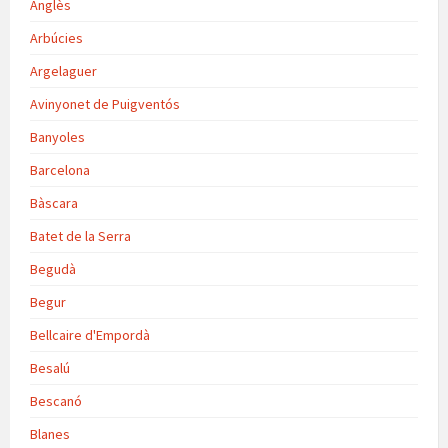
Anglès
Arbúcies
Argelaguer
Avinyonet de Puigventós
Banyoles
Barcelona
Bàscara
Batet de la Serra
Begudà
Begur
Bellcaire d'Empordà
Besalú
Bescanó
Blanes