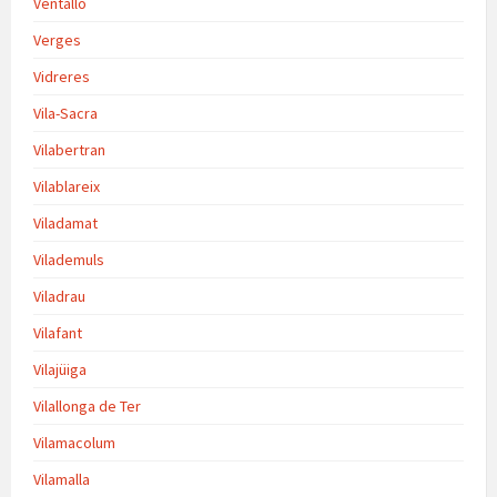
Ventalló
Verges
Vidreres
Vila-Sacra
Vilabertran
Vilablareix
Viladamat
Vilademuls
Viladrau
Vilafant
Vilajüiga
Vilallonga de Ter
Vilamacolum
Vilamalla