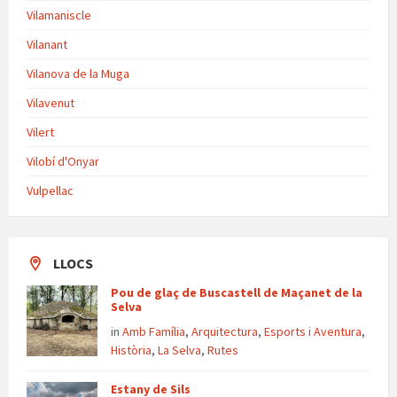
Vilamaniscle
Vilanant
Vilanova de la Muga
Vilavenut
Vilert
Vilobí d'Onyar
Vulpellac
LLOCS
Pou de glaç de Buscastell de Maçanet de la
Selva
in
Amb Família
,
Arquitectura
,
Esports i Aventura
,
Història
,
La Selva
,
Rutes
Estany de Sils