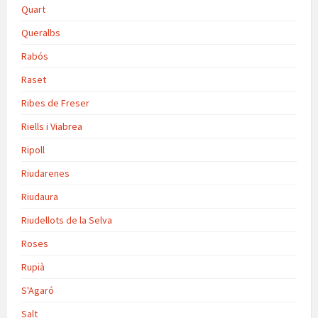
Quart
Queralbs
Rabós
Raset
Ribes de Freser
Riells i Viabrea
Ripoll
Riudarenes
Riudaura
Riudellots de la Selva
Roses
Rupià
S'Agaró
Salt