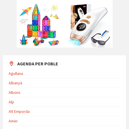
AGENDA PER POBLE
Agullana
Albanyà
Albons
Alp
Alt Emporda
Amer