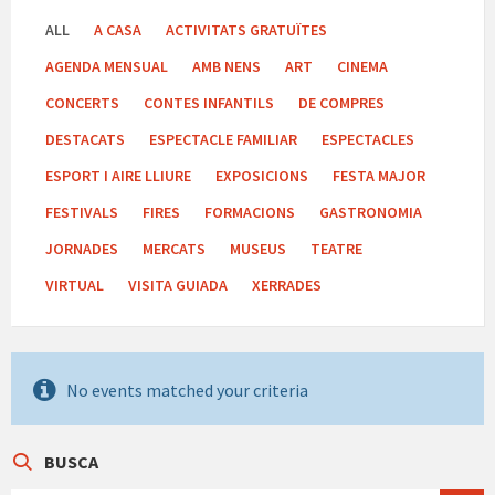
ALL
A CASA
ACTIVITATS GRATUÏTES
AGENDA MENSUAL
AMB NENS
ART
CINEMA
CONCERTS
CONTES INFANTILS
DE COMPRES
DESTACATS
ESPECTACLE FAMILIAR
ESPECTACLES
ESPORT I AIRE LLIURE
EXPOSICIONS
FESTA MAJOR
FESTIVALS
FIRES
FORMACIONS
GASTRONOMIA
JORNADES
MERCATS
MUSEUS
TEATRE
VIRTUAL
VISITA GUIADA
XERRADES
No events matched your criteria
BUSCA