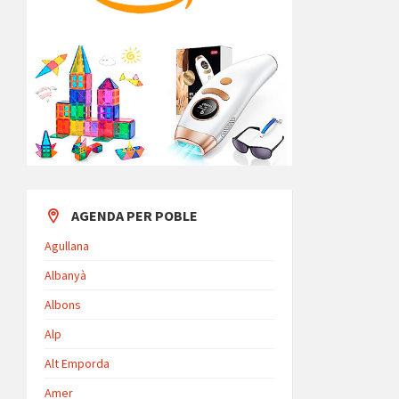
AGENDA PER POBLE
Agullana
Albanyà
Albons
Alp
Alt Emporda
Amer