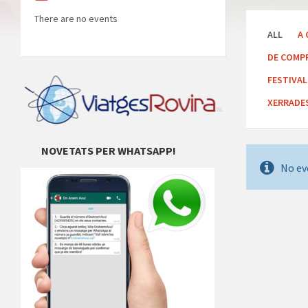
There are no events
ALL
A 
DE COMP
FESTIVA
XERRADE
NOVETATS PER WHATSAPP!
No ev