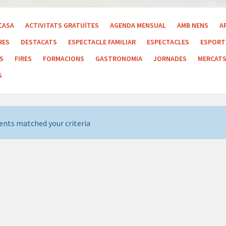
CASA
ACTIVITATS GRATUÏTES
AGENDA MENSUAL
AMB NENS
A
RES
DESTACATS
ESPECTACLE FAMILIAR
ESPECTACLES
ESPORT 
LS
FIRES
FORMACIONS
GASTRONOMIA
JORNADES
MERCAT
S
ents matched your criteria