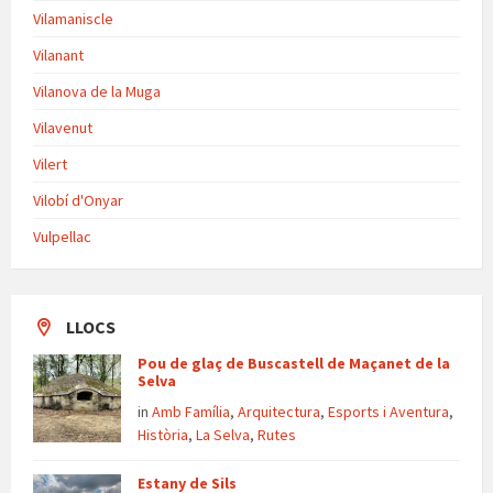
Vilamaniscle
Vilanant
Vilanova de la Muga
Vilavenut
Vilert
Vilobí d'Onyar
Vulpellac
LLOCS
Pou de glaç de Buscastell de Maçanet de la
Selva
in
Amb Família
,
Arquitectura
,
Esports i Aventura
,
Història
,
La Selva
,
Rutes
Estany de Sils