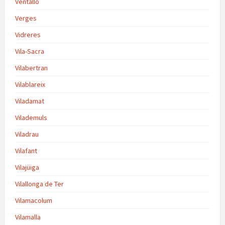
Ventalló
Verges
Vidreres
Vila-Sacra
Vilabertran
Vilablareix
Viladamat
Vilademuls
Viladrau
Vilafant
Vilajüiga
Vilallonga de Ter
Vilamacolum
Vilamalla