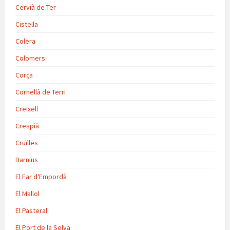
Cervià de Ter
Cistella
Colera
Colomers
Corça
Cornellà de Terri
Creixell
Crespià
Cruïlles
Darnius
El Far d'Empordà
El Mallol
El Pasteral
El Port de la Selva