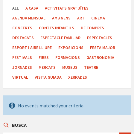
ALL
A CASA
ACTIVITATS GRATUÏTES
AGENDA MENSUAL
AMB NENS
ART
CINEMA
CONCERTS
CONTES INFANTILS
DE COMPRES
DESTACATS
ESPECTACLE FAMILIAR
ESPECTACLES
ESPORT I AIRE LLIURE
EXPOSICIONS
FESTA MAJOR
FESTIVALS
FIRES
FORMACIONS
GASTRONOMIA
JORNADES
MERCATS
MUSEUS
TEATRE
VIRTUAL
VISITA GUIADA
XERRADES
No events matched your criteria
BUSCA