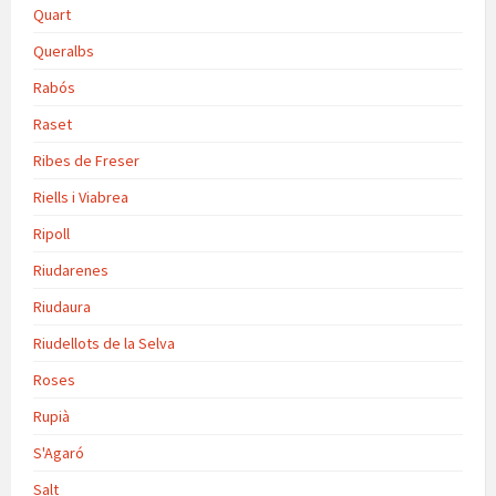
Quart
Queralbs
Rabós
Raset
Ribes de Freser
Riells i Viabrea
Ripoll
Riudarenes
Riudaura
Riudellots de la Selva
Roses
Rupià
S'Agaró
Salt