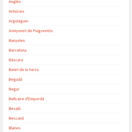
Anglès
Arbúcies
Argelaguer
Avinyonet de Puigventós
Banyoles
Barcelona
Bàscara
Batet de la Serra
Begudà
Begur
Bellcaire d'Empordà
Besalú
Bescanó
Blanes