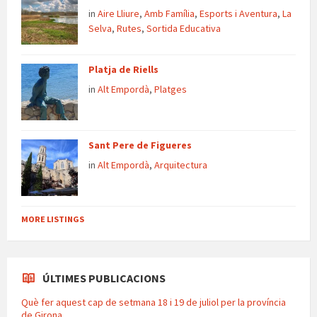
in
Aire Lliure
,
Amb Família
,
Esports i Aventura
,
La
Selva
,
Rutes
,
Sortida Educativa
Platja de Riells
in
Alt Empordà
,
Platges
Sant Pere de Figueres
in
Alt Empordà
,
Arquitectura
MORE LISTINGS
ÚLTIMES PUBLICACIONS
Què fer aquest cap de setmana 18 i 19 de juliol per la província
de Girona