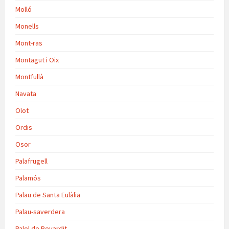
Molló
Monells
Mont-ras
Montagut i Oix
Montfullà
Navata
Olot
Ordis
Osor
Palafrugell
Palamós
Palau de Santa Eulàlia
Palau-saverdera
Palol de Revardit