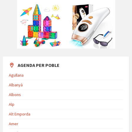
AGENDA PER POBLE
Agullana
Albanyà
Albons
Alp
Alt Emporda
Amer