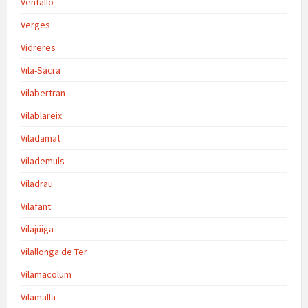
Ventalló
Verges
Vidreres
Vila-Sacra
Vilabertran
Vilablareix
Viladamat
Vilademuls
Viladrau
Vilafant
Vilajüiga
Vilallonga de Ter
Vilamacolum
Vilamalla