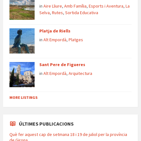
in
Aire Lliure
,
Amb Família
,
Esports i Aventura
,
La
Selva
,
Rutes
,
Sortida Educativa
Platja de Riells
in
Alt Empordà
,
Platges
Sant Pere de Figueres
in
Alt Empordà
,
Arquitectura
MORE LISTINGS
ÚLTIMES PUBLICACIONS
Què fer aquest cap de setmana 18 i 19 de juliol per la província
de Girona