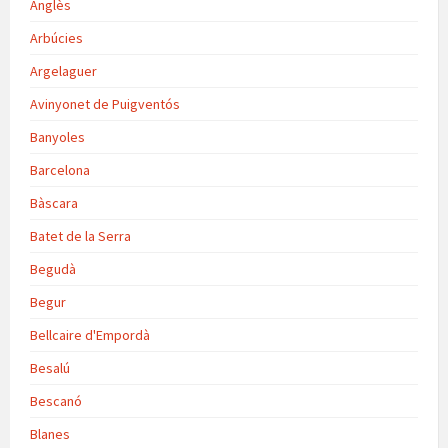
Anglès
Arbúcies
Argelaguer
Avinyonet de Puigventós
Banyoles
Barcelona
Bàscara
Batet de la Serra
Begudà
Begur
Bellcaire d'Empordà
Besalú
Bescanó
Blanes