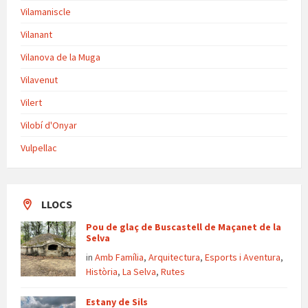
Vilamaniscle
Vilanant
Vilanova de la Muga
Vilavenut
Vilert
Vilobí d'Onyar
Vulpellac
LLOCS
Pou de glaç de Buscastell de Maçanet de la
Selva
in
Amb Família
,
Arquitectura
,
Esports i Aventura
,
Història
,
La Selva
,
Rutes
Estany de Sils