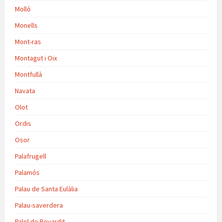
Molló
Monells
Mont-ras
Montagut i Oix
Montfullà
Navata
Olot
Ordis
Osor
Palafrugell
Palamós
Palau de Santa Eulàlia
Palau-saverdera
Palol de Revardit