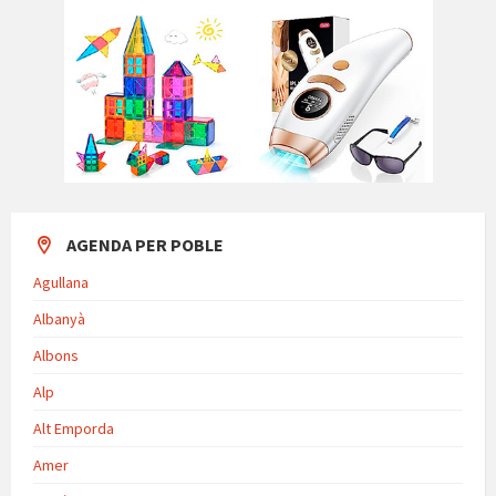
AGENDA PER POBLE
Agullana
Albanyà
Albons
Alp
Alt Emporda
Amer