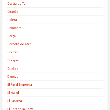
Cervià de Ter
Cistella
Colera
Colomers
Corça
Cornellà de Terri
Creixell
Crespià
Cruïlles
Darnius
El Far d'Empordà
El Mallol
El Pasteral
El Port de la Selva