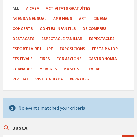
ALL
A CASA
ACTIVITATS GRATUÏTES
AGENDA MENSUAL
AMB NENS
ART
CINEMA
CONCERTS
CONTES INFANTILS
DE COMPRES
DESTACATS
ESPECTACLE FAMILIAR
ESPECTACLES
ESPORT I AIRE LLIURE
EXPOSICIONS
FESTA MAJOR
FESTIVALS
FIRES
FORMACIONS
GASTRONOMIA
JORNADES
MERCATS
MUSEUS
TEATRE
VIRTUAL
VISITA GUIADA
XERRADES
No events matched your criteria
BUSCA