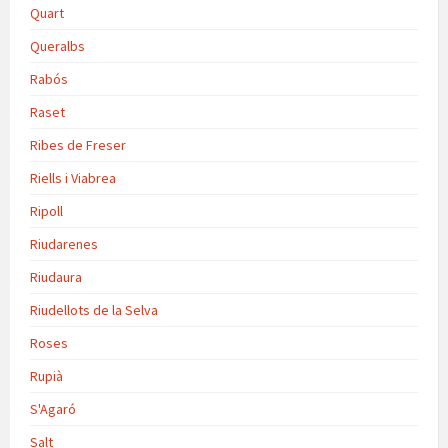
Quart
Queralbs
Rabós
Raset
Ribes de Freser
Riells i Viabrea
Ripoll
Riudarenes
Riudaura
Riudellots de la Selva
Roses
Rupià
S'Agaró
Salt